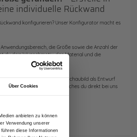
eine individuelle Rückwand
 Rückwand konfigurieren? Unser Konfigurator macht es
 Anwendungsbereich, die Größe sowie die Anzahl der
t du dein Wunschmotiv, das Material und die
 werden dir die Rückwände im Schaubild als Entwurf
u dein individuelles Angebot, welches du direkt bei uns
Über Cookies
T AUF
NDE
 Medien anbieten zu können
den.
hrer Verwendung unserer
 führen diese Informationen