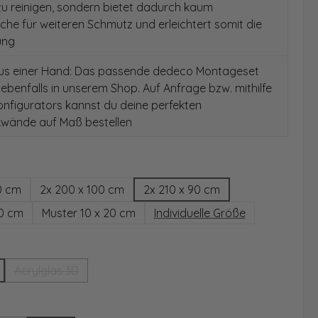
 zu reinigen, sondern bietet dadurch kaum
äche für weiteren Schmutz und erleichtert somit die
ung
aus einer Hand: Das passende dedeco Montageset
 ebenfalls in unserem Shop. Auf Anfrage bzw. mithilfe
nfigurators kannst du deine perfekten
wände auf Maß bestellen
hlen
0 cm
2x 200 x 100 cm
2x 210 x 90 cm
00 cm
Muster 10 x 20 cm
Individuelle Größe
wählen
Acrylglas 3D
(Diese Option ist zurzeit nicht verfügbar.)
ählen