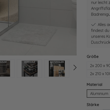
nur leicht
Angriffsfl
Badreinig
Alles 
findest du
unseres Ko
Duschrück
auswä
Größe
2x 200 x 9
2x 210 x 1
aus
Material
Aluminium
ausw
Stärke