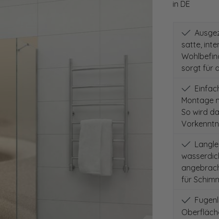
in DE
Ausgeze
satte, int
Wohlbefind
sorgt für 
Einfach
Montage m
So wird d
Vorkenntni
Langleb
wasserdich
angebracht
für Schimm
Fugenlo
Oberfläch