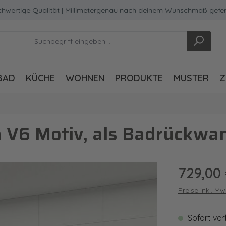
ge Qualität | Millimetergenau nach deinem Wunschmaß gefertigt
BAD
KÜCHE
WOHNEN
PRODUKTE
MUSTER
Z
 V6 Motiv, als Badrückwan
Regulärer Pre
729,00
Preise inkl. M
Sofort ver