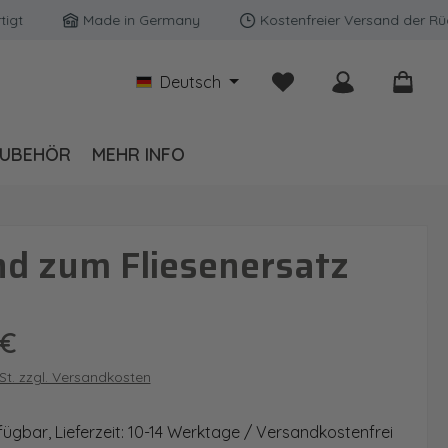
Made in Germany
Kostenfreier Versand der Rückwän
Du hast 0 Produkte auf
Deutsch
UBEHÖR
MEHR INFO
d zum Fliesenersatz
is:
 €
wSt. zzgl. Versandkosten
fügbar, Lieferzeit: 10-14 Werktage / Versandkostenfrei