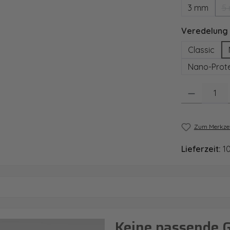
3 mm
5
Veredelung
Classic
Nano-Prote
Produkt Anzahl
Zum Merkzet
Lieferzeit:
1
Keine passende 