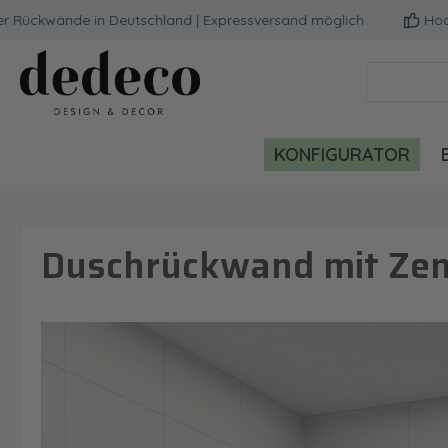
ckwände in Deutschland | Expressversand möglich
Hochwerti
m Hauptinhalt springen
Zur Suche springen
Zur Hauptnavigation springen
KONFIGURATOR
Duschrückwand mit Zen
Bildergalerie überspringen