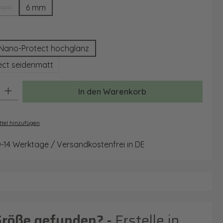
 mm
6 mm
(Diese Option ist zurzeit nicht verfügbar.)
auswählen
Nano-Protect hochglanz
ct seidenmatt
: Gib den gewünschten Wert ein oder benutze die Schaltflächen um 
In den Warenkorb
tel hinzufügen
0-14 Werktage / Versandkostenfrei in DE
Größe gefunden? -
Erstelle in