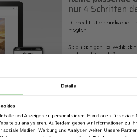
nur 4 Schritten d
Du möchtest eine individuelle
möglich.
So einfach geht es: Wähle den
Rückwand. Anschließend kanns
Zusatzveredelung auswählen.
Mithilfe unseres Konfigurators
dargestellt. Parallel erhältst d
Details
bestellen kannst.
ERHALTE 5% RABAT
Cookies
DEINE RÜCKWÄ
Zum Konfigurator
nhalte und Anzeigen zu personalisieren, Funktionen für soziale
Jetzt zum Newsletter anmel
Website zu analysieren. Außerdem geben wir Informationen zu I
r soziale Medien, Werbung und Analysen weiter. Unsere Partner