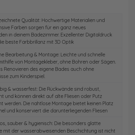
ichnete Qualität: Hochwertige Materialien und
ensive Farben sorgen für ein ganz neues
en in deinem Badezimmer. Exzellenter Digitaldruck
die beste Farbbrillanz mit 3D Optik
e Bearbeitung & Montage: Leichte und schnelle
ithilfe von Montagekleber, ohne Bohren oder Sägen.
as Renovieren des eigene Bades auch ohne
sse zum Kinderspiel.
ig & wasserfest: Die Rückwände sind robust,
t und können direkt auf alte Fliesen oder Putz
 werden. Die nahtlose Montage bietet keinen Platz
el und konserviert die darunterliegenden Fliesen
s, sauber & hygienisch: Die besonders glatte
e mit der wasserabweisenden Beschichtung ist nicht