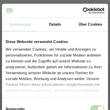
Zustimmung
Details
Über Cookies
Diese Webseite verwendet Cookies
Wir verwenden Cookies, um Inhalte und Anzeigen zu
personalisieren, Funktionen für soziale Medien anbieten
zu können und die Zugriffe auf unsere Website zu
analysieren. Außerdem geben wir Informationen zu Ihrer
Verwendung unserer Website an unsere Partner für
soziale Medien, Werbung und Analysen weiter. Unsere
Partner führen diese Informationen möglicherweise mit
ERHALTE 5% RABATT AUF
weiteren Daten zusammen, die Sie ihnen bereitgestellt
DEINE RÜCKWÄNDE
haben oder die sie im Rahmen Ihrer Nutzung der Dienste
Keine passende Größe gefunden? -
Jetzt zum Newsletter anmelden.
gesammelt haben.
Einwilligungsauswahl
Erstelle in nur 4 Schritten deine
Notwendig