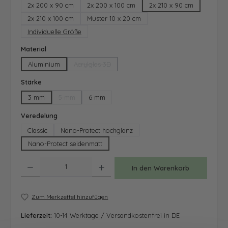
2x 200 x 90 cm
2x 200 x 100 cm
2x 210 x 90 cm
2x 210 x 100 cm
Muster 10 x 20 cm
Individuelle Größe
auswählen
Material
Aluminium
Acrylglas 3D
(Diese Option ist zurzeit nicht verfügbar.)
auswählen
Stärke
3 mm
5 mm
6 mm
(Diese Option ist zurzeit nicht verfügbar.)
auswählen
Veredelung
Classic
Nano-Protect hochglanz
Nano-Protect seidenmatt
Produkt Anzahl: Gib den gewünschten Wert ein oder benutze die Schaltfläche
In den Warenkorb
Zum Merkzettel hinzufügen
Lieferzeit:
10-14 Werktage / Versandkostenfrei in DE