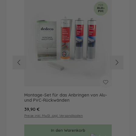
Montage-Set für das Anbringen von Alu-
Dus
und PVC-Rückwänden
Ba
Regulärer Preis:
Reg
39,90 €
57
Preise inkl. MwSt. zzgl. Versandkosten
Prei
In den Warenkorb