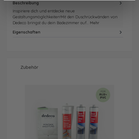
Beschreibung
Inspiriere dich und entdecke neue
Gestaltungsmöglichkeiten!Mit den Duschrückwänden von
Dedeco bringst du dein Badezimmer auf…
Mehr
Eigenschaften
Produktgalerie überspringen
Zubehör