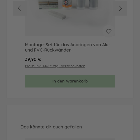
Montage-Set für das Anbringen von Alu-
Mus
und PVC-Rückwänden
& 
Regulärer Preis:
Reg
39,90 €
9,9
Preise inkl. MwSt. zzgl. Versandkosten
Prei
In den Warenkorb
Produktgalerie überspringen
Das könnte dir auch gefallen