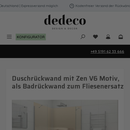
Zum Hauptinhalt springen
utschland | Expressversand möglich
Kostenfreier Versand der Rückwände 
Du hast 0 Produk
KONFIGURATOR
+49 5191 62 33 666
Duschrückwand mit Zen V6 Motiv,
als Badrückwand zum Fliesenersatz
Bildergalerie überspringen