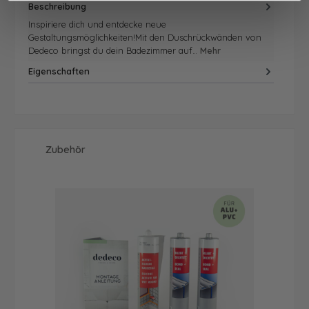
Beschreibung
Inspiriere dich und entdecke neue
Gestaltungsmöglichkeiten!Mit den Duschrückwänden von
Dedeco bringst du dein Badezimmer auf…
Mehr
Eigenschaften
Produktgalerie überspringen
Zubehör