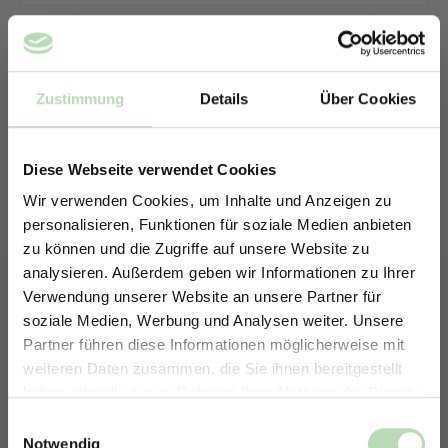
Zustimmung
Details
Über Cookies
Diese Webseite verwendet Cookies
Wir verwenden Cookies, um Inhalte und Anzeigen zu
personalisieren, Funktionen für soziale Medien anbieten
zu können und die Zugriffe auf unsere Website zu
analysieren. Außerdem geben wir Informationen zu Ihrer
Verwendung unserer Website an unsere Partner für
soziale Medien, Werbung und Analysen weiter. Unsere
Partner führen diese Informationen möglicherweise mit
ERHALTE 5% RABATT AUF
weiteren Daten zusammen, die Sie ihnen bereitgestellt
DEINE RÜCKWÄNDE
haben oder die sie im Rahmen Ihrer Nutzung der Dienste
Keine passende Größe gefunden? -
Jetzt zum Newsletter anmelden.
gesammelt haben.
Einwilligungsauswahl
Erstelle in nur 4 Schritten deine
Notwendig