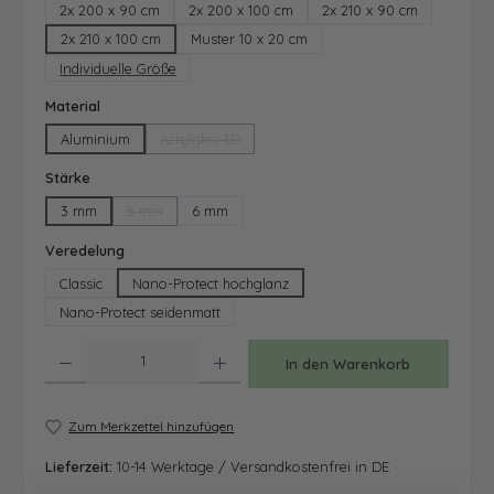
2x 200 x 90 cm
2x 200 x 100 cm
2x 210 x 90 cm
2x 210 x 100 cm
Muster 10 x 20 cm
Individuelle Größe
auswählen
Material
Aluminium
Acrylglas 3D
(Diese Option ist zurzeit nicht verfügbar.)
auswählen
Stärke
3 mm
5 mm
6 mm
(Diese Option ist zurzeit nicht verfügbar.)
auswählen
Veredelung
Classic
Nano-Protect hochglanz
Nano-Protect seidenmatt
Produkt Anzahl: Gib den gewünschten Wert ein oder benutze die Schaltfläche
In den Warenkorb
Zum Merkzettel hinzufügen
Lieferzeit:
10-14 Werktage / Versandkostenfrei in DE