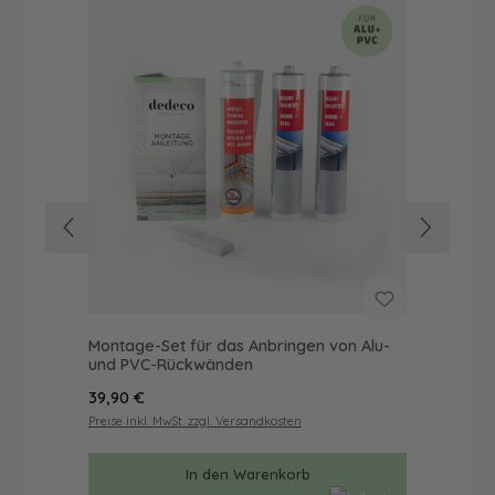
Montage-Set für das Anbringen von Alu-
Dus
und PVC-Rückwänden
Ba
Regulärer Preis:
Reg
39,90 €
57
Preise inkl. MwSt. zzgl. Versandkosten
Prei
In den Warenkorb