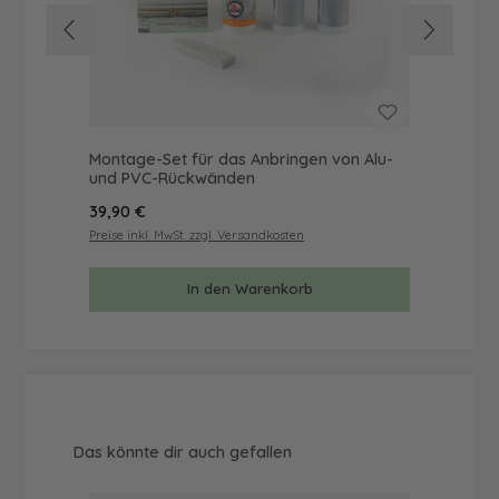
Montage-Set für das Anbringen von Alu-
Mus
und PVC-Rückwänden
& 
Regulärer Preis:
Reg
39,90 €
9,9
Preise inkl. MwSt. zzgl. Versandkosten
Prei
In den Warenkorb
Produktgalerie überspringen
Das könnte dir auch gefallen