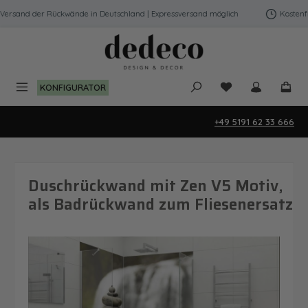
Zum Hauptinhalt springen
ersand der Rückwände in Deutschland | Expressversand möglich
Kostenfrei
Du hast 0 Produk
KONFIGURATOR
+49 5191 62 33 666
Duschrückwand mit Zen V5 Motiv,
als Badrückwand zum Fliesenersatz
Bildergalerie überspringen