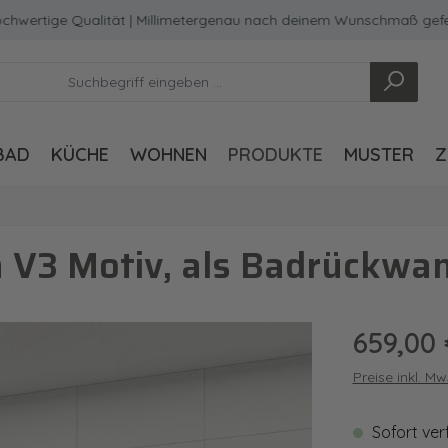
ige Qualität | Millimetergenau nach deinem Wunschmaß gefertigt
BAD
KÜCHE
WOHNEN
PRODUKTE
MUSTER
Z
V3 Motiv, als Badrückwan
Regulärer Pre
659,00 
Preise inkl. M
Sofort ver