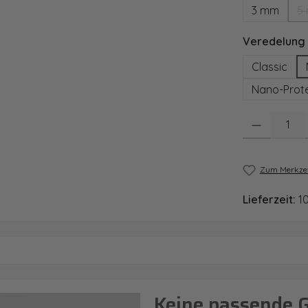
3 mm
5
Veredelung
Classic
Nano-Prote
Produkt Anzahl
Zum Merkzet
Lieferzeit:
1
Keine passende 