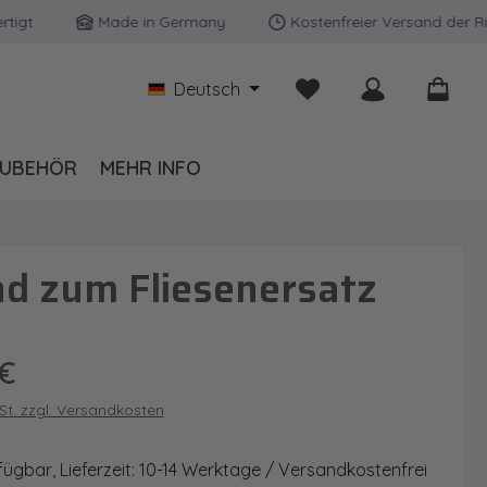
Made in Germany
Kostenfreier Versand der Rückwä
Du hast 0 Produkte auf
Deutsch
UBEHÖR
MEHR INFO
d zum Fliesenersatz
is:
€
wSt. zzgl. Versandkosten
fügbar, Lieferzeit: 10-14 Werktage / Versandkostenfrei