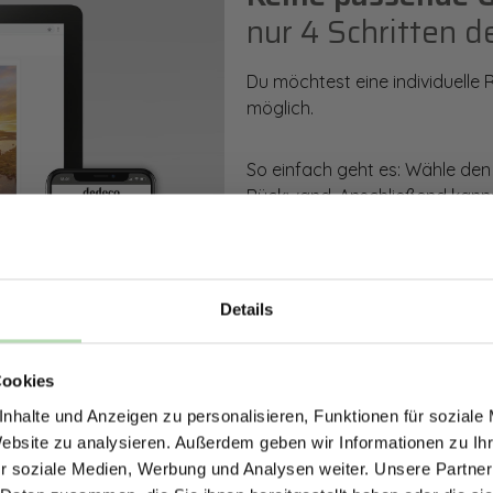
nur 4 Schritten d
Du möchtest eine individuelle
möglich.
So einfach geht es: Wähle den
Rückwand. Anschließend kanns
Zusatzveredelung auswählen.
Mithilfe unseres Konfigurators
dargestellt. Parallel erhältst d
Details
bestellen kannst.
ERHALTE 5% RABAT
Cookies
DEINE RÜCKWÄ
Zum Konfigurator
nhalte und Anzeigen zu personalisieren, Funktionen für soziale
Jetzt zum Newsletter anmel
Website zu analysieren. Außerdem geben wir Informationen zu I
r soziale Medien, Werbung und Analysen weiter. Unsere Partner