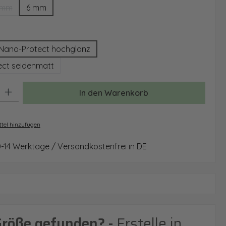
 mm
6 mm
(Diese Option ist zurzeit nicht verfügbar.)
auswählen
Nano-Protect hochglanz
ct seidenmatt
: Gib den gewünschten Wert ein oder benutze die Schaltflächen um 
In den Warenkorb
tel hinzufügen
0-14 Werktage / Versandkostenfrei in DE
Größe gefunden? -
Erstelle in