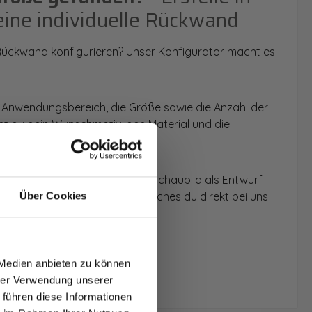
eine individuelle Rückwand
 Rückwand konfigurieren? Unser Konfigurator macht es
 Anwendungsbereich, die Größe sowie die Anzahl der
t du dein Wunschmotiv, das Material und die
 werden dir die Rückwände im Schaubild als Entwurf
u dein individuelles Angebot, welches du direkt bei uns
Über Cookies
T AUF
NDE
 Medien anbieten zu können
den.
hrer Verwendung unserer
 führen diese Informationen