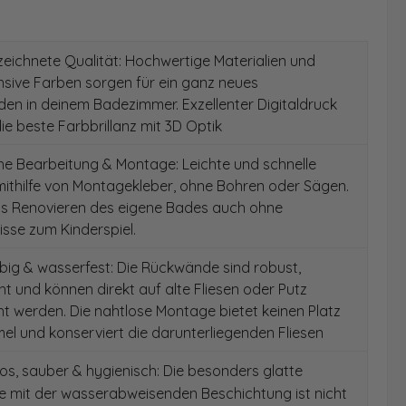
ichnete Qualität: Hochwertige Materialien und
ensive Farben sorgen für ein ganz neues
en in deinem Badezimmer. Exzellenter Digitaldruck
die beste Farbbrillanz mit 3D Optik
e Bearbeitung & Montage: Leichte und schnelle
ithilfe von Montagekleber, ohne Bohren oder Sägen.
as Renovieren des eigene Bades auch ohne
sse zum Kinderspiel.
ig & wasserfest: Die Rückwände sind robust,
t und können direkt auf alte Fliesen oder Putz
 werden. Die nahtlose Montage bietet keinen Platz
el und konserviert die darunterliegenden Fliesen
s, sauber & hygienisch: Die besonders glatte
e mit der wasserabweisenden Beschichtung ist nicht