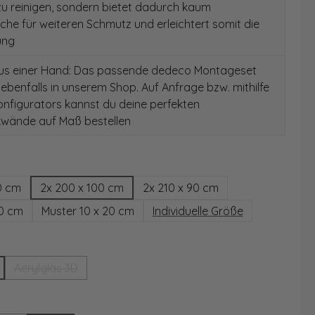
 zu reinigen, sondern bietet dadurch kaum
äche für weiteren Schmutz und erleichtert somit die
ung
aus einer Hand: Das passende dedeco Montageset
 ebenfalls in unserem Shop. Auf Anfrage bzw. mithilfe
nfigurators kannst du deine perfekten
wände auf Maß bestellen
hlen
0 cm
2x 200 x 100 cm
2x 210 x 90 cm
00 cm
Muster 10 x 20 cm
Individuelle Größe
wählen
Acrylglas 3D
(Diese Option ist zurzeit nicht verfügbar.)
ählen