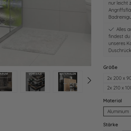
nur leicht
Angriffsfl
Badreinig
Alles 
findest du
unseres Ko
Duschrück
auswä
Größe
2x 200 x 9
2x 210 x 1
aus
Material
Aluminium
ausw
Stärke