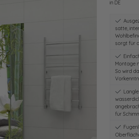
in DE
Ausgeze
satte, int
Wohlbefind
sorgt für 
Einfach
Montage m
So wird d
Vorkenntni
Langleb
wasserdich
angebracht
für Schimm
Fugenlo
Oberfläch