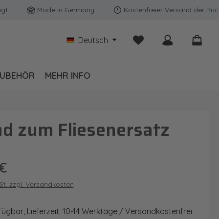
Made in Germany
Kostenfreier Versand der Rückwänd
Du hast 0 Produkte auf
Deutsch
UBEHÖR
MEHR INFO
d zum Fliesenersatz
is:
€
wSt. zzgl. Versandkosten
fügbar, Lieferzeit: 10-14 Werktage / Versandkostenfrei