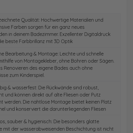
ichnete Qualität: Hochwertige Materialien und
ensive Farben sorgen für ein ganz neues
en in deinem Badezimmer. Exzellenter Digitaldruck
die beste Farbbrillanz mit 3D Optik
e Bearbeitung & Montage: Leichte und schnelle
ithilfe von Montagekleber, ohne Bohren oder Sägen.
as Renovieren des eigene Bades auch ohne
sse zum Kinderspiel.
ig & wasserfest: Die Rückwände sind robust,
t und können direkt auf alte Fliesen oder Putz
 werden. Die nahtlose Montage bietet keinen Platz
el und konserviert die darunterliegenden Fliesen
s, sauber & hygienisch: Die besonders glatte
e mit der wasserabweisenden Beschichtung ist nicht