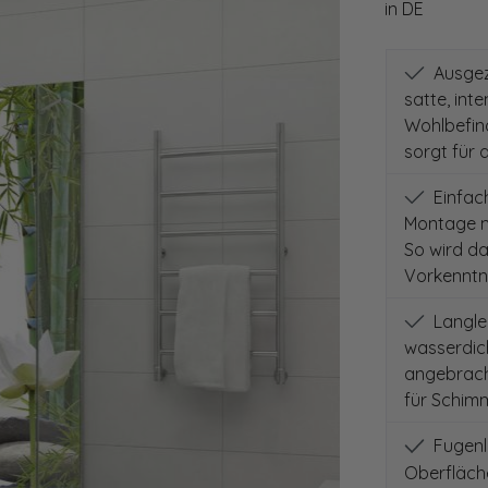
in DE
Ausgeze
satte, int
Wohlbefind
sorgt für 
Einfach
Montage m
So wird d
Vorkenntni
Langleb
wasserdich
angebracht
für Schimm
Fugenlo
Oberfläch