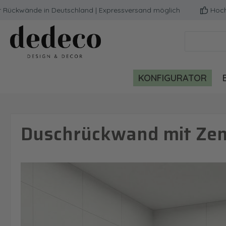
kwände in Deutschland | Expressversand möglich
Hochwerti
m Hauptinhalt springen
Zur Suche springen
Zur Hauptnavigation springen
KONFIGURATOR
Duschrückwand mit Zen 
Bildergalerie überspringen