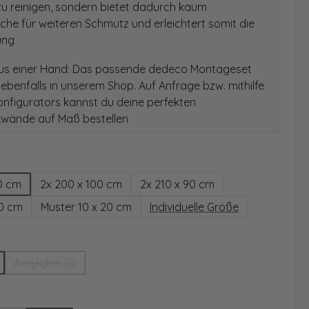
 zu reinigen, sondern bietet dadurch kaum
äche für weiteren Schmutz und erleichtert somit die
ung
aus einer Hand: Das passende dedeco Montageset
 ebenfalls in unserem Shop. Auf Anfrage bzw. mithilfe
nfigurators kannst du deine perfekten
wände auf Maß bestellen
hlen
0 cm
2x 200 x 100 cm
2x 210 x 90 cm
00 cm
Muster 10 x 20 cm
Individuelle Größe
wählen
Acrylglas 3D
(Diese Option ist zurzeit nicht verfügbar.)
ählen