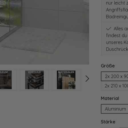
nur leicht
Angriffsfl
Badreinig
Alles 
findest du
unseres Ko
Duschrück
auswä
Größe
2x 200 x 9
2x 210 x 1
aus
Material
Aluminium
ausw
Stärke