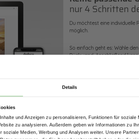
nur 4 Schritten d
Du möchtest eine individuelle
möglich.
So einfach geht es: Wähle den
Rückwand. Anschließend kanns
Zusatzveredelung auswählen.
Mithilfe unseres Konfigurators
dargestellt. Parallel erhältst d
Details
bestellen kannst.
ERHALTE 5% RABAT
Cookies
DEINE RÜCKWÄ
Zum Konfigurator
nhalte und Anzeigen zu personalisieren, Funktionen für soziale
Jetzt zum Newsletter anmel
Website zu analysieren. Außerdem geben wir Informationen zu I
r soziale Medien, Werbung und Analysen weiter. Unsere Partner