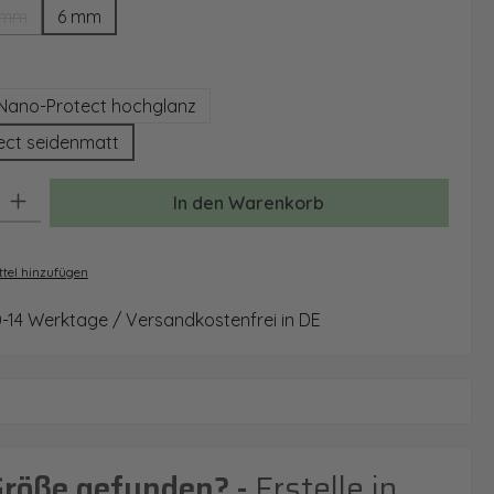
 mm
6 mm
(Diese Option ist zurzeit nicht verfügbar.)
auswählen
Nano-Protect hochglanz
ect seidenmatt
: Gib den gewünschten Wert ein oder benutze die Schaltflächen um 
In den Warenkorb
tel hinzufügen
0-14 Werktage / Versandkostenfrei in DE
Größe gefunden? -
Erstelle in