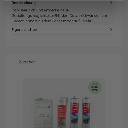
Beschreibung
Inspiriere dich und entdecke neue
Gestaltungsmöglichkeiten!Mit den Duschrückwänden von
Dedeco bringst du dein Badezimmer auf…
Mehr
Eigenschaften
Produktgalerie überspringen
Zubehör