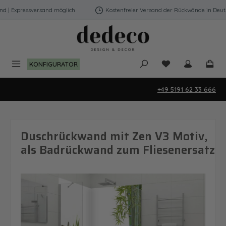
Zum Hauptinhalt springen
| Expressversand möglich
Kostenfreier Versand der Rückwände in Deutsch
Du hast 0 Produk
KONFIGURATOR
+49 5191 62 33 666
Duschrückwand mit Zen V3 Motiv,
als Badrückwand zum Fliesenersatz
Bildergalerie überspringen