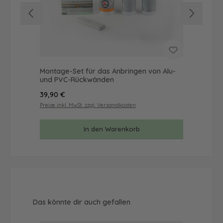
Montage-Set für das Anbringen von Alu-
Mus
und PVC-Rückwänden
& 
Regulärer Preis:
Reg
39,90 €
9,9
Preise inkl. MwSt. zzgl. Versandkosten
Prei
In den Warenkorb
Produktgalerie überspringen
Das könnte dir auch gefallen