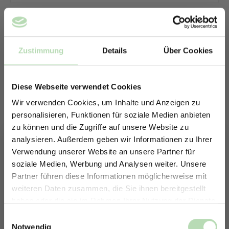
Zustimmung
Details
Über Cookies
Diese Webseite verwendet Cookies
Wir verwenden Cookies, um Inhalte und Anzeigen zu
personalisieren, Funktionen für soziale Medien anbieten
zu können und die Zugriffe auf unsere Website zu
analysieren. Außerdem geben wir Informationen zu Ihrer
Verwendung unserer Website an unsere Partner für
soziale Medien, Werbung und Analysen weiter. Unsere
Partner führen diese Informationen möglicherweise mit
ERHALTE 5% RABATT AUF
weiteren Daten zusammen, die Sie ihnen bereitgestellt
DEINE RÜCKWÄNDE
haben oder die sie im Rahmen Ihrer Nutzung der Dienste
Keine passende Größe gefunden? -
Jetzt zum Newsletter anmelden.
gesammelt haben.
Einwilligungsauswahl
Erstelle in nur 4 Schritten deine
Notwendig