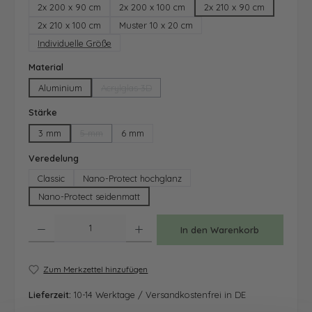
2x 200 x 90 cm
2x 200 x 100 cm
2x 210 x 90 cm
2x 210 x 100 cm
Muster 10 x 20 cm
Individuelle Größe
auswählen
Material
Aluminium
Acrylglas 3D
(Diese Option ist zurzeit nicht verfügbar.)
auswählen
Stärke
3 mm
5 mm
6 mm
(Diese Option ist zurzeit nicht verfügbar.)
auswählen
Veredelung
Classic
Nano-Protect hochglanz
Nano-Protect seidenmatt
Produkt Anzahl: Gib den gewünschten Wert ein oder benutze die Schaltfläche
In den Warenkorb
Zum Merkzettel hinzufügen
Lieferzeit:
10-14 Werktage / Versandkostenfrei in DE