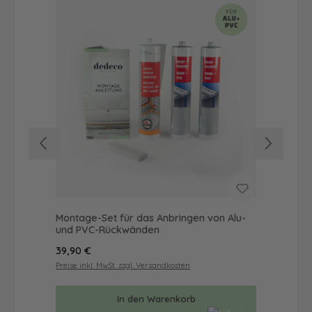
Montage-Set für das Anbringen von Alu-
Dus
und PVC-Rückwänden
Ba
Regulärer Preis:
Reg
39,90 €
57
Preise inkl. MwSt. zzgl. Versandkosten
Prei
In den Warenkorb