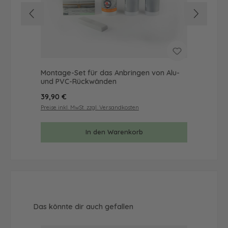
Montage-Set für das Anbringen von Alu-
Mus
und PVC-Rückwänden
& 
Regulärer Preis:
Reg
39,90 €
9,9
Preise inkl. MwSt. zzgl. Versandkosten
Prei
In den Warenkorb
Produktgalerie überspringen
Das könnte dir auch gefallen