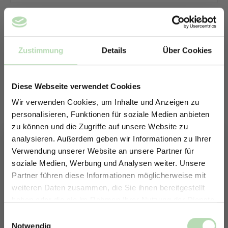
Zustimmung
Details
Über Cookies
Diese Webseite verwendet Cookies
Wir verwenden Cookies, um Inhalte und Anzeigen zu
personalisieren, Funktionen für soziale Medien anbieten
zu können und die Zugriffe auf unsere Website zu
analysieren. Außerdem geben wir Informationen zu Ihrer
Verwendung unserer Website an unsere Partner für
soziale Medien, Werbung und Analysen weiter. Unsere
Partner führen diese Informationen möglicherweise mit
ERHALTE 5% RABATT AUF
weiteren Daten zusammen, die Sie ihnen bereitgestellt
DEINE RÜCKWÄNDE
haben oder die sie im Rahmen Ihrer Nutzung der Dienste
Keine passende Größe gefunden? -
Jetzt zum Newsletter anmelden.
gesammelt haben.
Einwilligungsauswahl
Erstelle in nur 4 Schritten deine
Notwendig