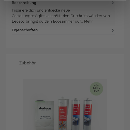
Beschreibung
Inspiriere dich und entdecke neue
Gestaltungsmöglichkeiten!Mit den Duschrückwänden von
Dedeco bringst du dein Badezimmer auf…
Mehr
Eigenschaften
Produktgalerie überspringen
Zubehör