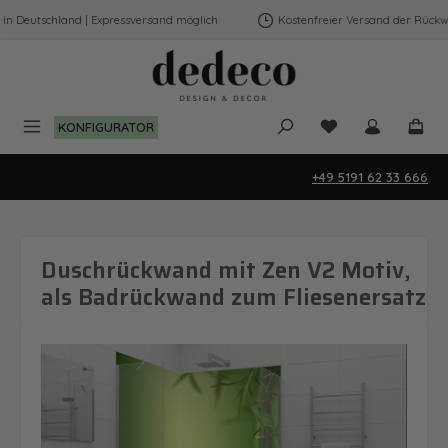
Zum Hauptinhalt springen
 Deutschland | Expressversand möglich
Kostenfreier Versand der Rückwänd
Du hast 0 Produk
KONFIGURATOR
+49 5191 62 33 666
Duschrückwand mit Zen V2 Motiv,
als Badrückwand zum Fliesenersatz
Bildergalerie überspringen