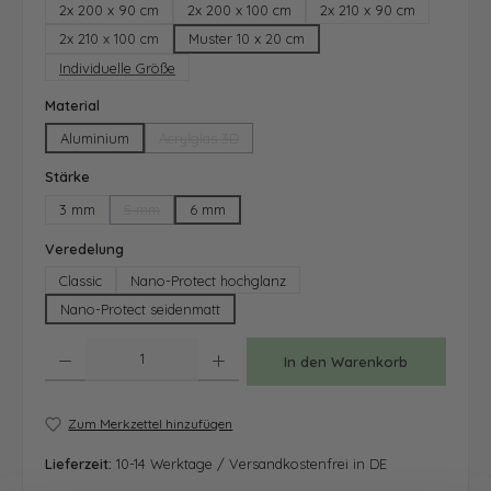
2x 200 x 90 cm
2x 200 x 100 cm
2x 210 x 90 cm
2x 210 x 100 cm
Muster 10 x 20 cm
Individuelle Größe
auswählen
Material
Aluminium
Acrylglas 3D
(Diese Option ist zurzeit nicht verfügbar.)
auswählen
Stärke
3 mm
5 mm
6 mm
(Diese Option ist zurzeit nicht verfügbar.)
auswählen
Veredelung
Classic
Nano-Protect hochglanz
Nano-Protect seidenmatt
Produkt Anzahl: Gib den gewünschten Wert ein oder benutze die Schaltfläche
In den Warenkorb
Zum Merkzettel hinzufügen
Lieferzeit:
10-14 Werktage / Versandkostenfrei in DE