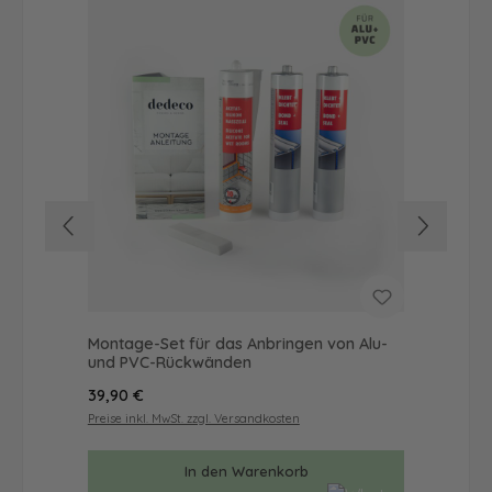
Montage-Set für das Anbringen von Alu-
Dus
und PVC-Rückwänden
Ba
Regulärer Preis:
Reg
39,90 €
56
Preise inkl. MwSt. zzgl. Versandkosten
Prei
In den Warenkorb