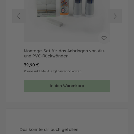
Montage-Set für das Anbringen von Alu-
Mus
und PVC-Rückwänden
& 
Regulärer Preis:
Reg
39,90 €
9,9
Preise inkl. MwSt. zzgl. Versandkosten
Prei
In den Warenkorb
Produktgalerie überspringen
Das könnte dir auch gefallen