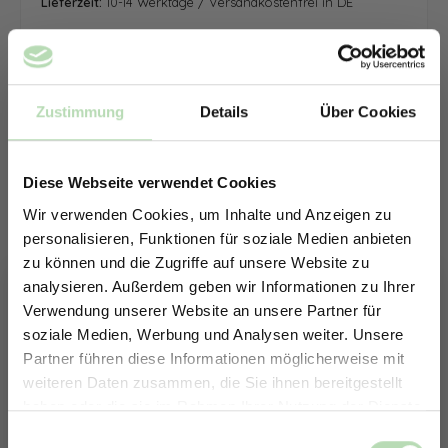
Lieferzeit:
10-14 Werktage / Versandkostenfrei in DE
Zustimmung
Details
Über Cookies
Diese Webseite verwendet Cookies
Wir verwenden Cookies, um Inhalte und Anzeigen zu
personalisieren, Funktionen für soziale Medien anbieten
zu können und die Zugriffe auf unsere Website zu
analysieren. Außerdem geben wir Informationen zu Ihrer
Verwendung unserer Website an unsere Partner für
soziale Medien, Werbung und Analysen weiter. Unsere
Partner führen diese Informationen möglicherweise mit
ERHALTE 5% RABATT AUF
weiteren Daten zusammen, die Sie ihnen bereitgestellt
DEINE RÜCKWÄNDE
haben oder die sie im Rahmen Ihrer Nutzung der Dienste
Jetzt zum Newsletter anmelden.
gesammelt haben.
Keine passende Größe gefunden? -
Einwilligungsauswahl