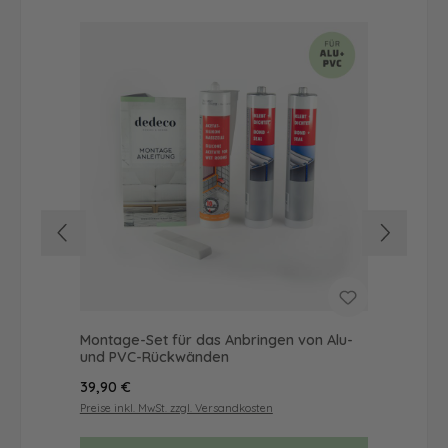
Montage-Set für das Anbringen von Alu-
Dus
und PVC-Rückwänden
als
Regulärer Preis:
Reg
39,90 €
57
Preise inkl. MwSt. zzgl. Versandkosten
Prei