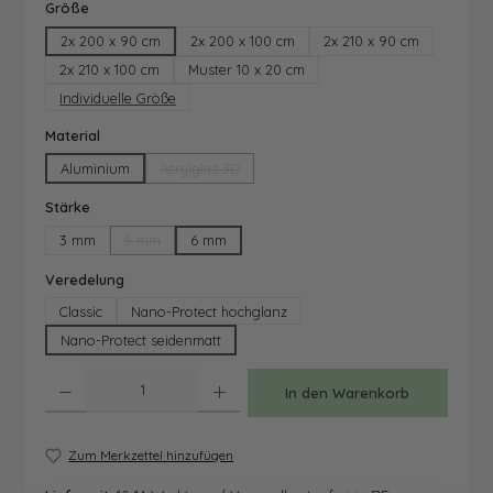
auswählen
Größe
2x 200 x 90 cm
2x 200 x 100 cm
2x 210 x 90 cm
2x 210 x 100 cm
Muster 10 x 20 cm
Individuelle Größe
auswählen
Material
Aluminium
Acrylglas 3D
(Diese Option ist zurzeit nicht verfügbar.)
auswählen
Stärke
3 mm
5 mm
6 mm
(Diese Option ist zurzeit nicht verfügbar.)
auswählen
Veredelung
Classic
Nano-Protect hochglanz
Nano-Protect seidenmatt
Produkt Anzahl: Gib den gewünschten Wert ein oder benutze die Schaltfläche
In den Warenkorb
Zum Merkzettel hinzufügen