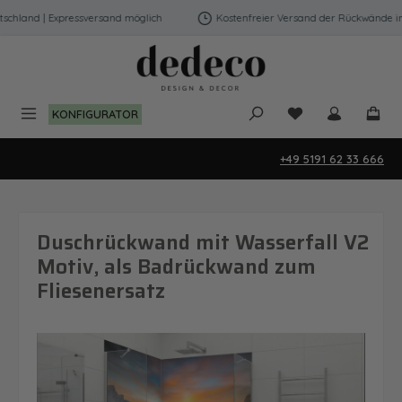
Zum Hauptinhalt springen
hland | Expressversand möglich
Kostenfreier Versand der Rückwände in D
Du hast 0 Produk
KONFIGURATOR
+49 5191 62 33 666
Duschrückwand mit Wasserfall V2
Motiv, als Badrückwand zum
Fliesenersatz
Bildergalerie überspringen