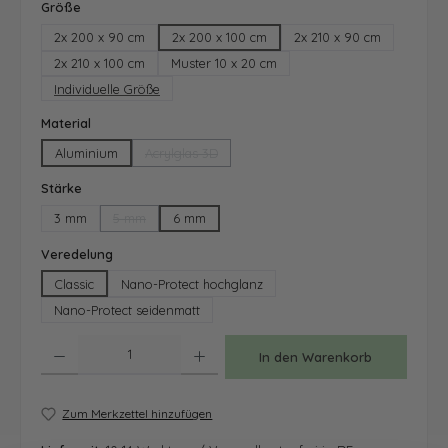
auswählen
Größe
2x 200 x 90 cm
2x 200 x 100 cm
2x 210 x 90 cm
2x 210 x 100 cm
Muster 10 x 20 cm
Individuelle Größe
auswählen
Material
Aluminium
Acrylglas 3D
(Diese Option ist zurzeit nicht verfügbar.)
auswählen
Stärke
3 mm
5 mm
6 mm
(Diese Option ist zurzeit nicht verfügbar.)
auswählen
Veredelung
Classic
Nano-Protect hochglanz
Nano-Protect seidenmatt
Produkt Anzahl: Gib den gewünschten Wert ein oder benutze die Schaltfläche
In den Warenkorb
Zum Merkzettel hinzufügen