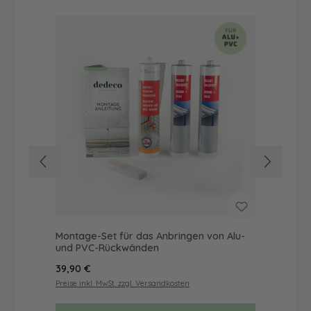
Montage-Set für das Anbringen von Alu-
Dus
und PVC-Rückwänden
als
Regulärer Preis:
Reg
39,90 €
68
Preise inkl. MwSt. zzgl. Versandkosten
Prei