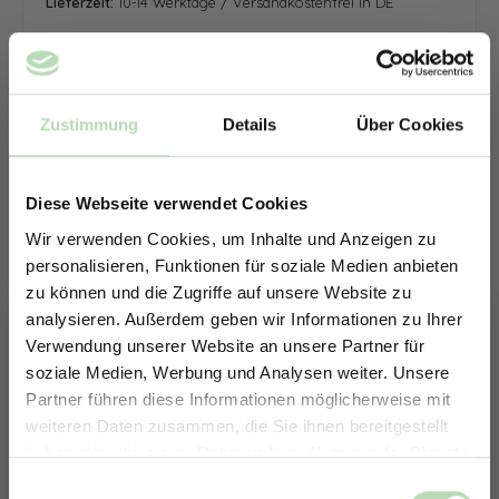
Lieferzeit:
10-14 Werktage / Versandkostenfrei in DE
Zustimmung
Details
Über Cookies
Diese Webseite verwendet Cookies
Wir verwenden Cookies, um Inhalte und Anzeigen zu
personalisieren, Funktionen für soziale Medien anbieten
zu können und die Zugriffe auf unsere Website zu
analysieren. Außerdem geben wir Informationen zu Ihrer
Verwendung unserer Website an unsere Partner für
soziale Medien, Werbung und Analysen weiter. Unsere
Partner führen diese Informationen möglicherweise mit
ERHALTE 5% RABATT AUF
weiteren Daten zusammen, die Sie ihnen bereitgestellt
DEINE RÜCKWÄNDE
haben oder die sie im Rahmen Ihrer Nutzung der Dienste
Jetzt zum Newsletter anmelden.
gesammelt haben.
Keine passende Größe gefunden? -
Einwilligungsauswahl