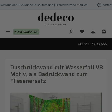
Zum Hauptinhalt springen
ersand der Rückwände in Deutschland | Expressversand möglich
Kostenfre
Du hast 0 Produk
KONFIGURATOR
+49 5191 62 33 666
Duschrückwand mit Wasserfall V8
Motiv, als Badrückwand zum
Fliesenersatz
Bildergalerie überspringen