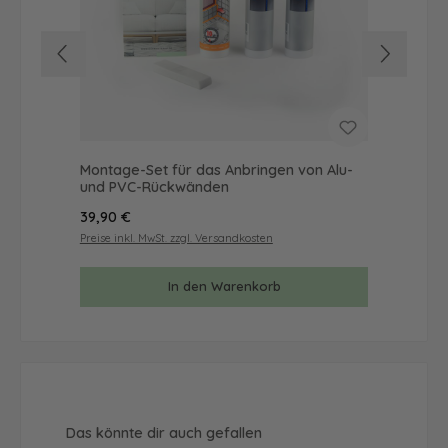
Montage-Set für das Anbringen von Alu-
Mus
und PVC-Rückwänden
& 
Regulärer Preis:
Reg
39,90 €
9,9
Preise inkl. MwSt. zzgl. Versandkosten
Prei
In den Warenkorb
Produktgalerie überspringen
Das könnte dir auch gefallen