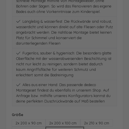
schnelle Montage mithilfe von Montagekleber, ohne
Bohren oder Sägen. So wird das Renovieren des eigene
Bades auch ohne Vorkenntnisse zum Kinderspiel.
Langlebig & wasserfest: Die Rückwände sind robust,
wasserdicht und können direkt auf alte Fliesen oder Putz
angebracht werden. Die nahtlose Montage bietet keinen
Platz für Schimmel und konserviert die
darunterliegenden Fliesen
Fugenlos, sauber & hygienisch: Die besonders glatte
Oberfläche mit der wasserabweisenden Beschichtung ist
nicht nur leicht zu reinigen, sondern bietet dadurch
kaum Angriffsfläche für weiteren Schmutz und
erleichtert somit die Badreinigung
Alles aus einer Hand: Das passende dedeco
Montageset findest du ebenfalls in unserem Shop. Auf
Anfrage bzw. mithilfe unseres Konfigurators kannst du
deine perfekten Duschrückwände auf Maß bestellen
auswählen
Größe
2x 200 x 90 cm
2x 200 x 100 cm
2x 210 x 90 cm