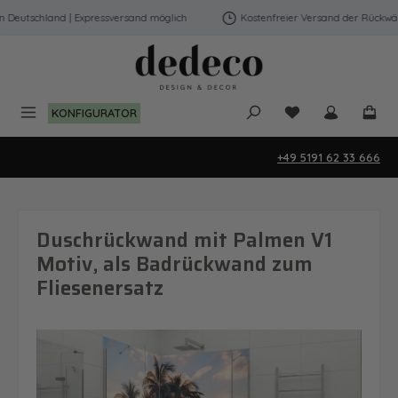
Zum Hauptinhalt springen
eutschland | Expressversand möglich
Kostenfreier Versand der Rückwände
Du hast 0 Produk
KONFIGURATOR
+49 5191 62 33 666
Duschrückwand mit Palmen V1
Motiv, als Badrückwand zum
Fliesenersatz
Bildergalerie überspringen