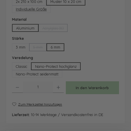
2x 210 x 100 cm
Muster 10 x 20 cm
Individuelle Größe
auswählen
Material
Aluminium
Acrylglas 3D
(Diese Option ist zurzeit nicht verfügbar.)
auswählen
Stärke
3 mm
5 mm
6 mm
(Diese Option ist zurzeit nicht verfügbar.)
auswählen
Veredelung
Classic
Nano-Protect hochglanz
Nano-Protect seidenmatt
Produkt Anzahl: Gib den gewünschten Wert ein oder benutze die Schaltfläche
In den Warenkorb
Zum Merkzettel hinzufügen
Lieferzeit:
10-14 Werktage / Versandkostenfrei in DE