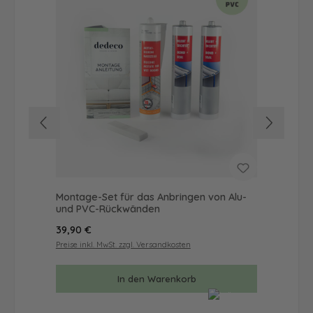
Montage-Set für das Anbringen von Alu-
Dus
und PVC-Rückwänden
Ba
Regulärer Preis:
Reg
39,90 €
57
Preise inkl. MwSt. zzgl. Versandkosten
Prei
In den Warenkorb