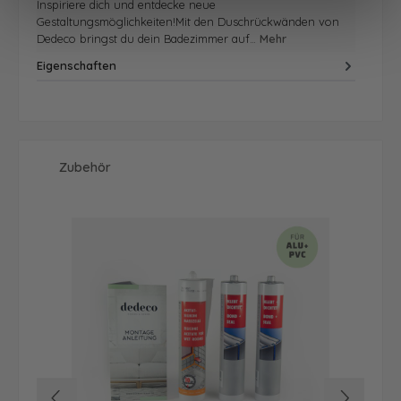
Inspiriere dich und entdecke neue
Gestaltungsmöglichkeiten!Mit den Duschrückwänden von
Dedeco bringst du dein Badezimmer auf…
Mehr
Eigenschaften
Produktgalerie überspringen
Zubehör