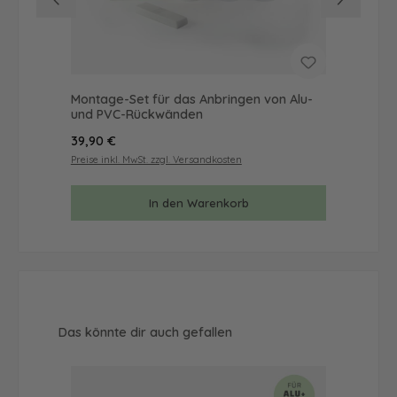
Montage-Set für das Anbringen von Alu-
Mus
und PVC-Rückwänden
& 
Regulärer Preis:
Reg
39,90 €
9,9
Preise inkl. MwSt. zzgl. Versandkosten
Prei
In den Warenkorb
Produktgalerie überspringen
Das könnte dir auch gefallen