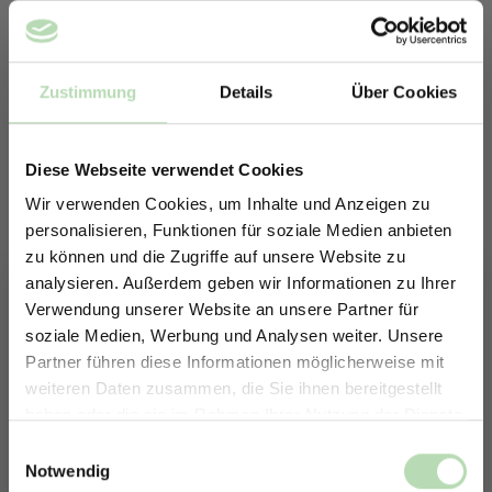
Zustimmung
Details
Über Cookies
Diese Webseite verwendet Cookies
Wir verwenden Cookies, um Inhalte und Anzeigen zu
personalisieren, Funktionen für soziale Medien anbieten
zu können und die Zugriffe auf unsere Website zu
analysieren. Außerdem geben wir Informationen zu Ihrer
Verwendung unserer Website an unsere Partner für
soziale Medien, Werbung und Analysen weiter. Unsere
Partner führen diese Informationen möglicherweise mit
ERHALTE 5% RABATT AUF
weiteren Daten zusammen, die Sie ihnen bereitgestellt
DEINE RÜCKWÄNDE
Keine passende Größe gefunden? -
haben oder die sie im Rahmen Ihrer Nutzung der Dienste
Jetzt zum Newsletter anmelden.
Erstelle in nur 4 Schritten deine
gesammelt haben.
Einwilligungsauswahl
individuelle Rückwand
Notwendig