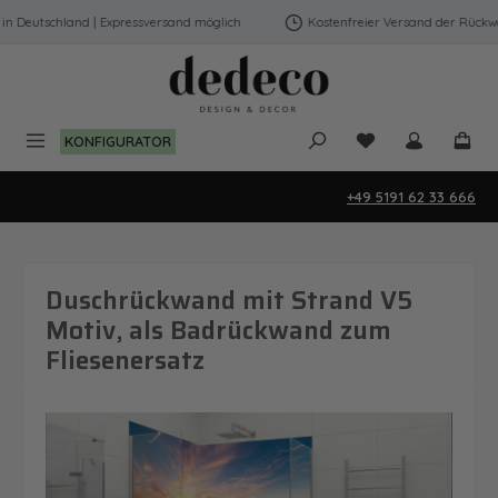
Zum Hauptinhalt springen
Deutschland | Expressversand möglich
Kostenfreier Versand der Rückwänd
Du hast 0 Produk
KONFIGURATOR
+49 5191 62 33 666
Duschrückwand mit Strand V5
Motiv, als Badrückwand zum
Fliesenersatz
Bildergalerie überspringen