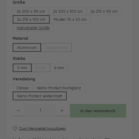
auswählen
Größe
2x 200 x 90 cm
2x 200 x 100 cm
2x 210 x 90 cm
2x 210 x 100 cm
Muster 10 x 20 cm
Individuelle Größe
auswählen
Material
Aluminium
Acrylglas 3D
(Diese Option ist zurzeit nicht verfügbar.)
auswählen
Stärke
3 mm
5 mm
6 mm
(Diese Option ist zurzeit nicht verfügbar.)
auswählen
Veredelung
Classic
Nano-Protect hochglanz
Nano-Protect seidenmatt
Produkt Anzahl: Gib den gewünschten Wert ein oder benutze die Schaltfläche
In den Warenkorb
Zum Merkzettel hinzufügen