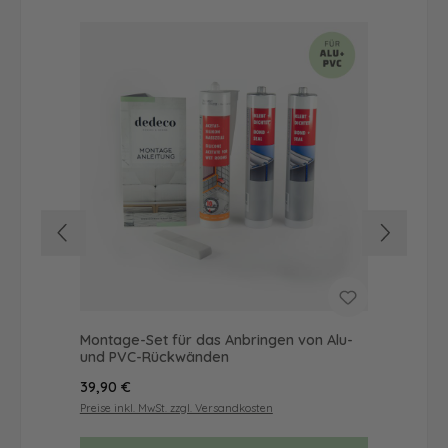
Montage-Set für das Anbringen von Alu-
Dus
und PVC-Rückwänden
Ba
Regulärer Preis:
Reg
39,90 €
57
Preise inkl. MwSt. zzgl. Versandkosten
Prei