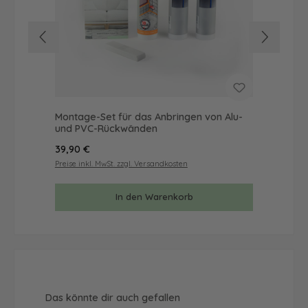
Montage-Set für das Anbringen von Alu-
Mus
und PVC-Rückwänden
& 
Regulärer Preis:
Reg
39,90 €
9,9
Preise inkl. MwSt. zzgl. Versandkosten
Prei
In den Warenkorb
Produktgalerie überspringen
Das könnte dir auch gefallen