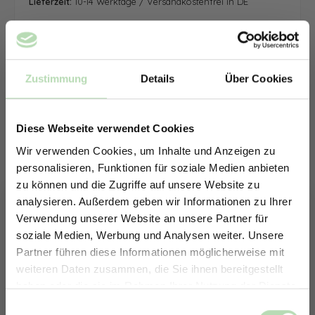
Lieferzeit:
10-14 Werktage / Versandkostenfrei in DE
Zustimmung
Details
Über Cookies
Diese Webseite verwendet Cookies
Wir verwenden Cookies, um Inhalte und Anzeigen zu
personalisieren, Funktionen für soziale Medien anbieten
zu können und die Zugriffe auf unsere Website zu
analysieren. Außerdem geben wir Informationen zu Ihrer
Verwendung unserer Website an unsere Partner für
soziale Medien, Werbung und Analysen weiter. Unsere
Partner führen diese Informationen möglicherweise mit
ERHALTE 5% RABATT AUF
weiteren Daten zusammen, die Sie ihnen bereitgestellt
DEINE RÜCKWÄNDE
haben oder die sie im Rahmen Ihrer Nutzung der Dienste
Jetzt zum Newsletter anmelden.
gesammelt haben.
Keine passende Größe gefunden? -
Einwilligungsauswahl