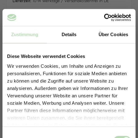
Lieferzeit:
10-14 Werktage / Versandkostenfrei in DE
Zustimmung
Details
Über Cookies
Diese Webseite verwendet Cookies
Wir verwenden Cookies, um Inhalte und Anzeigen zu
personalisieren, Funktionen für soziale Medien anbieten
zu können und die Zugriffe auf unsere Website zu
analysieren. Außerdem geben wir Informationen zu Ihrer
Verwendung unserer Website an unsere Partner für
soziale Medien, Werbung und Analysen weiter. Unsere
Partner führen diese Informationen möglicherweise mit
ERHALTE 5% RABATT AUF
weiteren Daten zusammen, die Sie ihnen bereitgestellt
DEINE RÜCKWÄNDE
haben oder die sie im Rahmen Ihrer Nutzung der Dienste
Jetzt zum Newsletter anmelden.
gesammelt haben.
Keine passende Größe gefunden? -
Einwilligungsauswahl