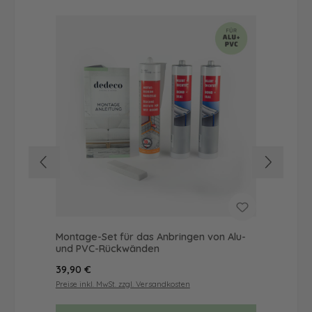
Montage-Set für das Anbringen von Alu-
Dus
und PVC-Rückwänden
Ba
Regulärer Preis:
Reg
39,90 €
57
Preise inkl. MwSt. zzgl. Versandkosten
Prei