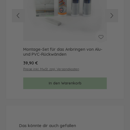
Montage-Set für das Anbringen von Alu-
Mus
und PVC-Rückwänden
& 
Regulärer Preis:
Reg
39,90 €
9,9
Preise inkl. MwSt. zzgl. Versandkosten
Prei
In den Warenkorb
Produktgalerie überspringen
Das könnte dir auch gefallen