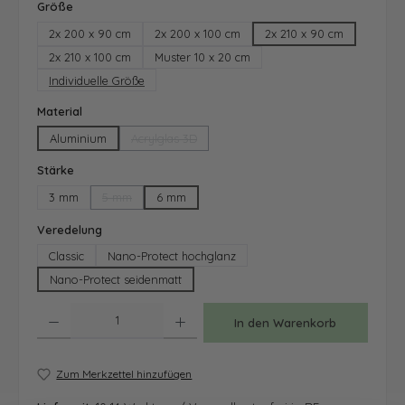
auswählen
Größe
2x 200 x 90 cm
2x 200 x 100 cm
2x 210 x 90 cm
2x 210 x 100 cm
Muster 10 x 20 cm
Individuelle Größe
auswählen
Material
Aluminium
Acrylglas 3D
(Diese Option ist zurzeit nicht verfügbar.)
auswählen
Stärke
3 mm
5 mm
6 mm
(Diese Option ist zurzeit nicht verfügbar.)
auswählen
Veredelung
Classic
Nano-Protect hochglanz
Nano-Protect seidenmatt
Produkt Anzahl: Gib den gewünschten Wert ein oder benutze die Schaltfläche
In den Warenkorb
Zum Merkzettel hinzufügen