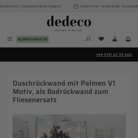
Zum Hauptinhalt springen
tschland | Expressversand möglich
Kostenfreier Versand der Rückwände i
Du hast 0 Produk
KONFIGURATOR
+49 5191 62 33 666
Duschrückwand mit Palmen V1
Motiv, als Badrückwand zum
Fliesenersatz
Bildergalerie überspringen