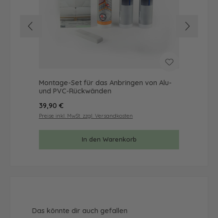
Montage-Set für das Anbringen von Alu-
Mus
und PVC-Rückwänden
& 
Regulärer Preis:
Reg
39,90 €
9,9
Preise inkl. MwSt. zzgl. Versandkosten
Prei
In den Warenkorb
Produktgalerie überspringen
Das könnte dir auch gefallen