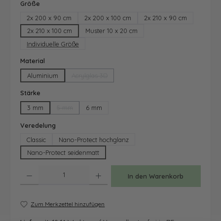
auswählen
Größe
2x 200 x 90 cm
2x 200 x 100 cm
2x 210 x 90 cm
2x 210 x 100 cm
Muster 10 x 20 cm
Individuelle Größe
auswählen
Material
Aluminium
Acrylglas 3D
(Diese Option ist zurzeit nicht verfügbar.)
auswählen
Stärke
3 mm
5 mm
6 mm
(Diese Option ist zurzeit nicht verfügbar.)
auswählen
Veredelung
Classic
Nano-Protect hochglanz
Nano-Protect seidenmatt
Produkt Anzahl: Gib den gewünschten Wert ein oder benutze die Schaltfläche
In den Warenkorb
Zum Merkzettel hinzufügen