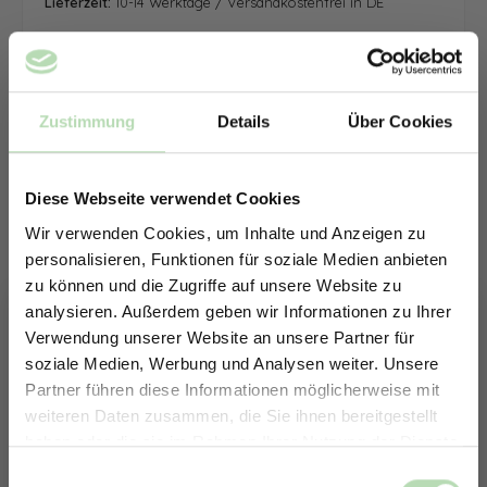
Lieferzeit:
10-14 Werktage / Versandkostenfrei in DE
Zustimmung
Details
Über Cookies
Diese Webseite verwendet Cookies
Wir verwenden Cookies, um Inhalte und Anzeigen zu
personalisieren, Funktionen für soziale Medien anbieten
zu können und die Zugriffe auf unsere Website zu
analysieren. Außerdem geben wir Informationen zu Ihrer
Verwendung unserer Website an unsere Partner für
soziale Medien, Werbung und Analysen weiter. Unsere
Partner führen diese Informationen möglicherweise mit
ERHALTE 5% RABATT AUF
weiteren Daten zusammen, die Sie ihnen bereitgestellt
DEINE RÜCKWÄNDE
haben oder die sie im Rahmen Ihrer Nutzung der Dienste
Jetzt zum Newsletter anmelden.
gesammelt haben.
Keine passende Größe gefunden? -
Einwilligungsauswahl