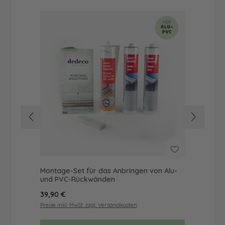
Montage-Set für das Anbringen von Alu-
Dus
und PVC-Rückwänden
Ba
Regulärer Preis:
Reg
39,90 €
57
Preise inkl. MwSt. zzgl. Versandkosten
Prei