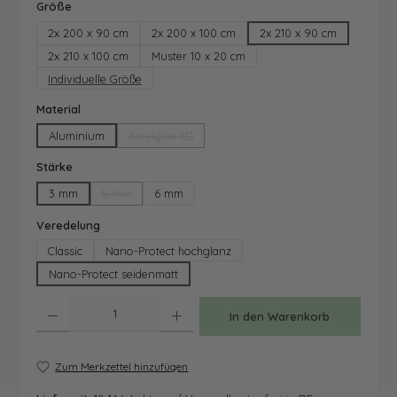
auswählen
Größe
2x 200 x 90 cm
2x 200 x 100 cm
2x 210 x 90 cm
2x 210 x 100 cm
Muster 10 x 20 cm
Individuelle Größe
auswählen
Material
Aluminium
Acrylglas 3D
(Diese Option ist zurzeit nicht verfügbar.)
auswählen
Stärke
3 mm
5 mm
6 mm
(Diese Option ist zurzeit nicht verfügbar.)
auswählen
Veredelung
Classic
Nano-Protect hochglanz
Nano-Protect seidenmatt
Produkt Anzahl: Gib den gewünschten Wert ein oder benutze die Schaltfläche
In den Warenkorb
Zum Merkzettel hinzufügen