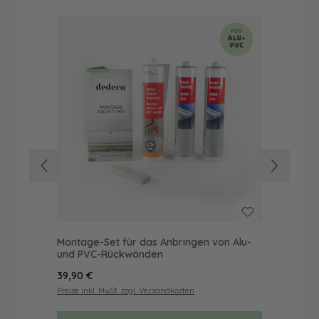
Montage-Set für das Anbringen von Alu-
Dus
und PVC-Rückwänden
Ba
Regulärer Preis:
Reg
39,90 €
57
Preise inkl. MwSt. zzgl. Versandkosten
Prei