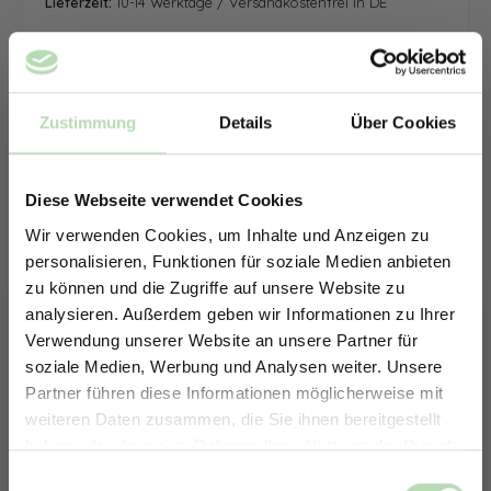
Lieferzeit:
10-14 Werktage / Versandkostenfrei in DE
Zustimmung
Details
Über Cookies
Diese Webseite verwendet Cookies
Wir verwenden Cookies, um Inhalte und Anzeigen zu
personalisieren, Funktionen für soziale Medien anbieten
zu können und die Zugriffe auf unsere Website zu
analysieren. Außerdem geben wir Informationen zu Ihrer
Verwendung unserer Website an unsere Partner für
soziale Medien, Werbung und Analysen weiter. Unsere
Partner führen diese Informationen möglicherweise mit
ERHALTE 5% RABATT AUF
weiteren Daten zusammen, die Sie ihnen bereitgestellt
DEINE RÜCKWÄNDE
haben oder die sie im Rahmen Ihrer Nutzung der Dienste
Jetzt zum Newsletter anmelden.
gesammelt haben.
Keine passende Größe gefunden? -
Einwilligungsauswahl