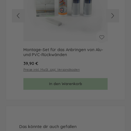
Montage-Set für das Anbringen von Alu-
Mus
und PVC-Rückwänden
& 
Regulärer Preis:
Reg
39,90 €
9,9
Preise inkl. MwSt. zzgl. Versandkosten
Prei
In den Warenkorb
Produktgalerie überspringen
Das könnte dir auch gefallen