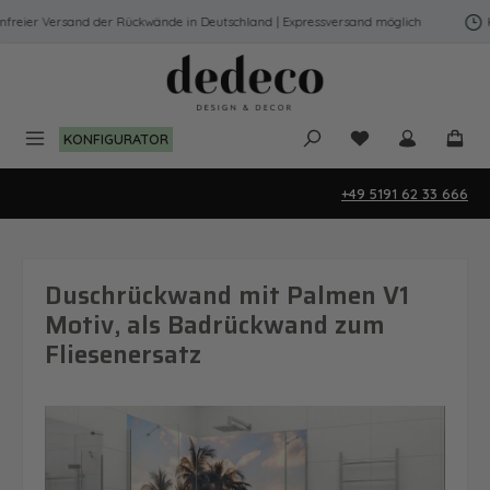
Zum Hauptinhalt springen
reier Versand der Rückwände in Deutschland | Expressversand möglich
Kos
Du hast 0 Produk
KONFIGURATOR
+49 5191 62 33 666
Duschrückwand mit Palmen V1
Motiv, als Badrückwand zum
Fliesenersatz
Bildergalerie überspringen