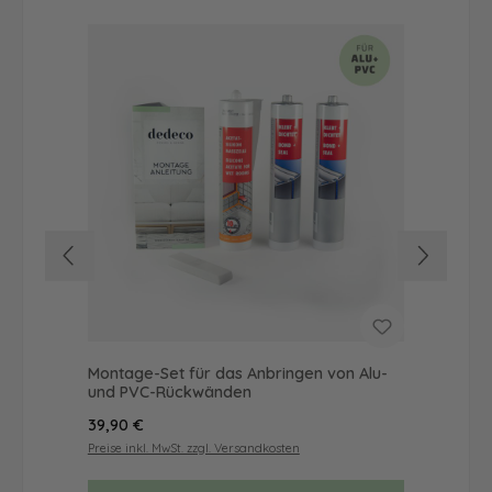
Montage-Set für das Anbringen von Alu-
Dus
und PVC-Rückwänden
Ba
Regulärer Preis:
Reg
39,90 €
19,
Preise inkl. MwSt. zzgl. Versandkosten
Prei