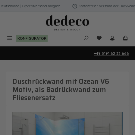
Zum Hauptinhalt springen
utschland | Expressversand möglich
Kostenfreier Versand der Rückwände 
Du hast 0 Produk
KONFIGURATOR
+49 5191 62 33 666
Duschrückwand mit Ozean V6
Motiv, als Badrückwand zum
Fliesenersatz
Bildergalerie überspringen