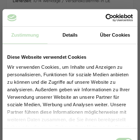
Lieferzeit:
10-14 Werktage / Versandkostenfrei in DE
Zustimmung
Details
Über Cookies
Diese Webseite verwendet Cookies
Wir verwenden Cookies, um Inhalte und Anzeigen zu
personalisieren, Funktionen für soziale Medien anbieten
zu können und die Zugriffe auf unsere Website zu
analysieren. Außerdem geben wir Informationen zu Ihrer
Verwendung unserer Website an unsere Partner für
soziale Medien, Werbung und Analysen weiter. Unsere
Partner führen diese Informationen möglicherweise mit
ERHALTE 5% RABATT AUF
weiteren Daten zusammen, die Sie ihnen bereitgestellt
DEINE RÜCKWÄNDE
haben oder die sie im Rahmen Ihrer Nutzung der Dienste
Jetzt zum Newsletter anmelden.
gesammelt haben.
Keine passende Größe gefunden? -
Einwilligungsauswahl