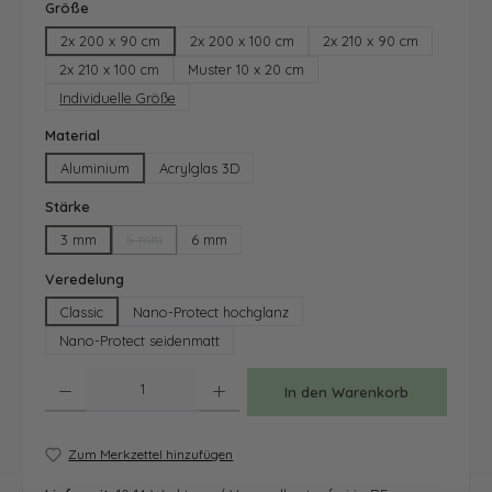
auswählen
Größe
2x 200 x 90 cm
2x 200 x 100 cm
2x 210 x 90 cm
2x 210 x 100 cm
Muster 10 x 20 cm
Individuelle Größe
auswählen
Material
Aluminium
Acrylglas 3D
auswählen
Stärke
3 mm
5 mm
6 mm
(Diese Option ist zurzeit nicht verfügbar.)
auswählen
Veredelung
Classic
Nano-Protect hochglanz
Nano-Protect seidenmatt
Produkt Anzahl: Gib den gewünschten Wert ein oder benutze die Schaltfläche
In den Warenkorb
Zum Merkzettel hinzufügen