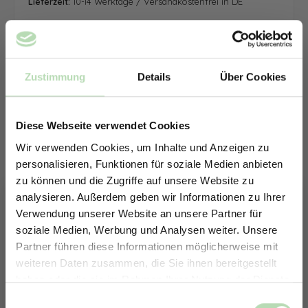
Lieferzeit:
10-14 Werktage / Versandkostenfrei in DE
Zustimmung
Details
Über Cookies
Diese Webseite verwendet Cookies
Wir verwenden Cookies, um Inhalte und Anzeigen zu
personalisieren, Funktionen für soziale Medien anbieten
zu können und die Zugriffe auf unsere Website zu
analysieren. Außerdem geben wir Informationen zu Ihrer
Verwendung unserer Website an unsere Partner für
soziale Medien, Werbung und Analysen weiter. Unsere
Partner führen diese Informationen möglicherweise mit
ERHALTE 5% RABATT AUF
weiteren Daten zusammen, die Sie ihnen bereitgestellt
DEINE RÜCKWÄNDE
haben oder die sie im Rahmen Ihrer Nutzung der Dienste
Jetzt zum Newsletter anmelden.
gesammelt haben.
Keine passende Größe gefunden? -
Einwilligungsauswahl