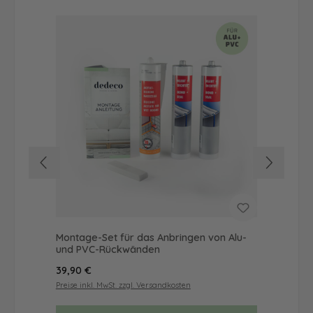
Montage-Set für das Anbringen von Alu-
Dus
und PVC-Rückwänden
Ba
Regulärer Preis:
Reg
39,90 €
19,
Preise inkl. MwSt. zzgl. Versandkosten
Prei