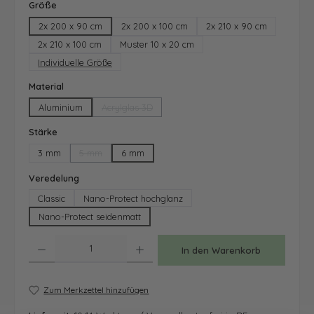
auswählen
Größe
2x 200 x 90 cm
2x 200 x 100 cm
2x 210 x 90 cm
2x 210 x 100 cm
Muster 10 x 20 cm
Individuelle Größe
auswählen
Material
Aluminium
Acrylglas 3D
(Diese Option ist zurzeit nicht verfügbar.)
auswählen
Stärke
3 mm
5 mm
6 mm
(Diese Option ist zurzeit nicht verfügbar.)
auswählen
Veredelung
Classic
Nano-Protect hochglanz
Nano-Protect seidenmatt
Produkt Anzahl: Gib den gewünschten Wert ein oder benutze die Schaltfläche
In den Warenkorb
Zum Merkzettel hinzufügen