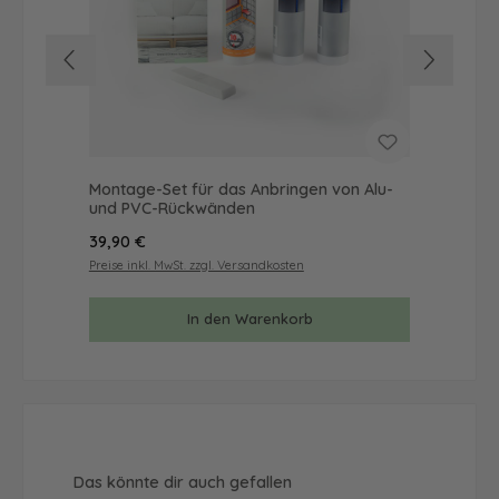
Montage-Set für das Anbringen von Alu-
Mus
und PVC-Rückwänden
& 
Regulärer Preis:
Reg
39,90 €
9,9
Preise inkl. MwSt. zzgl. Versandkosten
Prei
In den Warenkorb
Produktgalerie überspringen
Das könnte dir auch gefallen