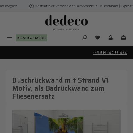
Zum Hauptinhalt springen
 möglich
Kostenfreier Versand der Rückwände in Deutschland | Expressve
Du hast 0 Produk
KONFIGURATOR
+49 5191 62 33 666
Duschrückwand mit Strand V1
Motiv, als Badrückwand zum
Fliesenersatz
Bildergalerie überspringen