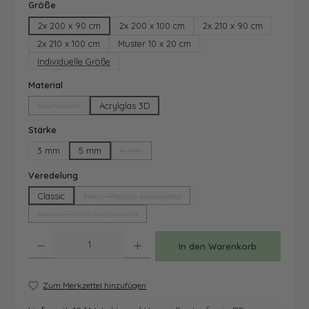
auswählen
Größe
2x 200 x 90 cm
2x 200 x 100 cm
2x 210 x 90 cm
2x 210 x 100 cm
Muster 10 x 20 cm
Individuelle Größe
auswählen
Material
Aluminium
Acrylglas 3D
(Diese Option ist zurzeit nicht verfügbar.)
auswählen
Stärke
3 mm
5 mm
6 mm
(Diese Option ist zurzeit nicht verfügbar.)
auswählen
Veredelung
Classic
Nano-Protect hochglanz
(Diese Option ist zurzeit nicht verfügbar.)
Nano-Protect seidenmatt
(Diese Option ist zurzeit nicht verfügbar.)
Produkt Anzahl: Gib den gewünschten Wert ein oder benutze die Schaltfläche
In den Warenkorb
Zum Merkzettel hinzufügen