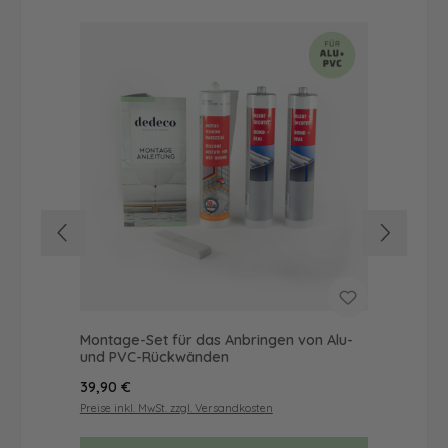
Montage-Set für das Anbringen von Alu-
Dus
und PVC-Rückwänden
Ba
Regulärer Preis:
Reg
39,90 €
19,
Preise inkl. MwSt. zzgl. Versandkosten
Prei