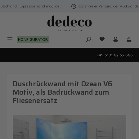
Zum Hauptinhalt springen
schland | Expressversand möglich
Kostenfreier Versand der Rückwände in 
Du hast 0 Produk
KONFIGURATOR
+49 5191 62 33 666
Duschrückwand mit Ozean V6
Motiv, als Badrückwand zum
Fliesenersatz
Bildergalerie überspringen