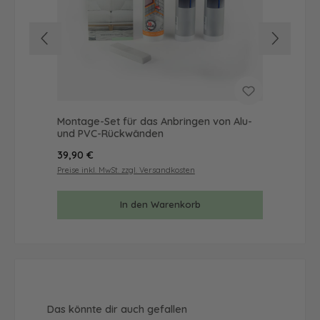
Montage-Set für das Anbringen von Alu-
Mus
und PVC-Rückwänden
& 
Regulärer Preis:
Reg
39,90 €
9,9
Preise inkl. MwSt. zzgl. Versandkosten
Prei
In den Warenkorb
Produktgalerie überspringen
Das könnte dir auch gefallen