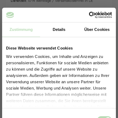
Lieferzeit:
10-14 Werktage / Versandkostenfrei in DE
Zustimmung
Details
Über Cookies
Diese Webseite verwendet Cookies
Wir verwenden Cookies, um Inhalte und Anzeigen zu
personalisieren, Funktionen für soziale Medien anbieten
zu können und die Zugriffe auf unsere Website zu
analysieren. Außerdem geben wir Informationen zu Ihrer
Verwendung unserer Website an unsere Partner für
soziale Medien, Werbung und Analysen weiter. Unsere
Partner führen diese Informationen möglicherweise mit
ERHALTE 5% RABATT AUF
weiteren Daten zusammen, die Sie ihnen bereitgestellt
DEINE RÜCKWÄNDE
haben oder die sie im Rahmen Ihrer Nutzung der Dienste
Jetzt zum Newsletter anmelden.
gesammelt haben.
Keine passende Größe gefunden? -
Einwilligungsauswahl