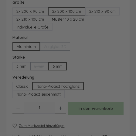
auswählen
Größe
2x 200 x 90 cm
2x 200 x 100 cm
2x 210 x 90 cm
2x 210 x 100 cm
Muster 10 x 20 cm
Individuelle Größe
auswählen
Material
Aluminium
Acrylglas 3D
(Diese Option ist zurzeit nicht verfügbar.)
auswählen
Stärke
3 mm
5 mm
6 mm
(Diese Option ist zurzeit nicht verfügbar.)
auswählen
Veredelung
Classic
Nano-Protect hochglanz
Nano-Protect seidenmatt
Produkt Anzahl: Gib den gewünschten Wert ein oder benutze die Schaltfläche
In den Warenkorb
Zum Merkzettel hinzufügen