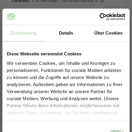
Lieferzeit:
10-14 Werktage / Versandkostenfrei in DE
Zustimmung
Details
Über Cookies
Diese Webseite verwendet Cookies
Wir verwenden Cookies, um Inhalte und Anzeigen zu
personalisieren, Funktionen für soziale Medien anbieten
zu können und die Zugriffe auf unsere Website zu
analysieren. Außerdem geben wir Informationen zu Ihrer
Verwendung unserer Website an unsere Partner für
soziale Medien, Werbung und Analysen weiter. Unsere
Partner führen diese Informationen möglicherweise mit
ERHALTE 5% RABATT AUF
weiteren Daten zusammen, die Sie ihnen bereitgestellt
DEINE RÜCKWÄNDE
haben oder die sie im Rahmen Ihrer Nutzung der Dienste
Jetzt zum Newsletter anmelden.
gesammelt haben.
Keine passende Größe gefunden? -
Einwilligungsauswahl