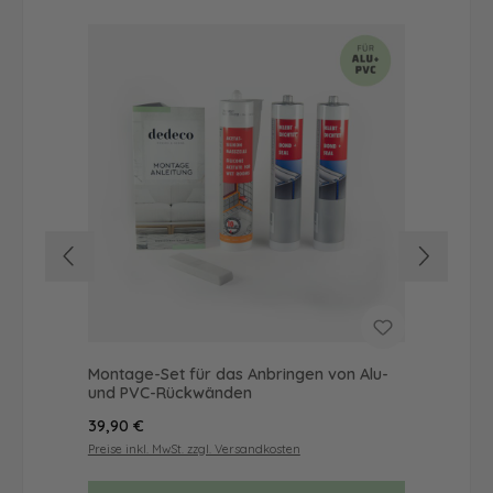
Montage-Set für das Anbringen von Alu-
Dus
und PVC-Rückwänden
Ba
Regulärer Preis:
Reg
39,90 €
19,
Preise inkl. MwSt. zzgl. Versandkosten
Prei