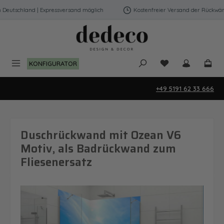
Zum Hauptinhalt springen
eutschland | Expressversand möglich
Kostenfreier Versand der Rückwände
Du hast 0 Produk
KONFIGURATOR
+49 5191 62 33 666
Duschrückwand mit Ozean V6
Motiv, als Badrückwand zum
Fliesenersatz
Bildergalerie überspringen