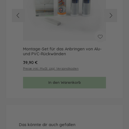
Montage-Set für das Anbringen von Alu-
Mus
und PVC-Rückwänden
& 
Regulärer Preis:
Reg
39,90 €
9,9
Preise inkl. MwSt. zzgl. Versandkosten
Prei
In den Warenkorb
Produktgalerie überspringen
Das könnte dir auch gefallen