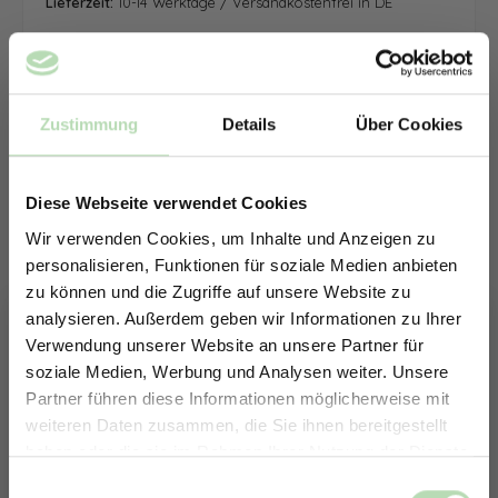
Lieferzeit:
10-14 Werktage / Versandkostenfrei in DE
Zustimmung
Details
Über Cookies
Diese Webseite verwendet Cookies
Wir verwenden Cookies, um Inhalte und Anzeigen zu
personalisieren, Funktionen für soziale Medien anbieten
zu können und die Zugriffe auf unsere Website zu
analysieren. Außerdem geben wir Informationen zu Ihrer
Verwendung unserer Website an unsere Partner für
soziale Medien, Werbung und Analysen weiter. Unsere
Partner führen diese Informationen möglicherweise mit
ERHALTE 5% RABATT AUF
weiteren Daten zusammen, die Sie ihnen bereitgestellt
DEINE RÜCKWÄNDE
haben oder die sie im Rahmen Ihrer Nutzung der Dienste
Jetzt zum Newsletter anmelden.
gesammelt haben.
Keine passende Größe gefunden? -
Einwilligungsauswahl