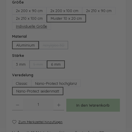
auswählen
Größe
2x 200 x 90 cm
2x 200 x 100 cm
2x 210 x 90 cm
2x 210 x 100 cm
Muster 10 x 20 cm
Individuelle Größe
auswählen
Material
Aluminium
Acrylglas 3D
(Diese Option ist zurzeit nicht verfügbar.)
auswählen
Stärke
3 mm
5 mm
6 mm
(Diese Option ist zurzeit nicht verfügbar.)
auswählen
Veredelung
Classic
Nano-Protect hochglanz
Nano-Protect seidenmatt
Produkt Anzahl: Gib den gewünschten Wert ein oder benutze die Schaltfläche
In den Warenkorb
Zum Merkzettel hinzufügen