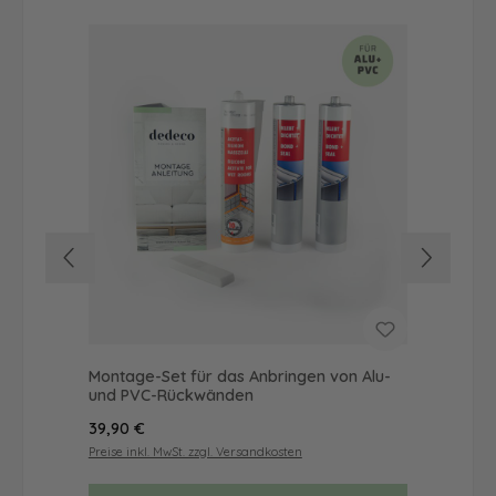
Montage-Set für das Anbringen von Alu-
Dus
und PVC-Rückwänden
Ba
Regulärer Preis:
Reg
39,90 €
19,
Preise inkl. MwSt. zzgl. Versandkosten
Prei