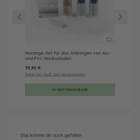
Montage-Set für das Anbringen von Alu-
Mus
und PVC-Rückwänden
& 
Regulärer Preis:
Reg
39,90 €
9,9
Preise inkl. MwSt. zzgl. Versandkosten
Prei
In den Warenkorb
Produktgalerie überspringen
Das könnte dir auch gefallen