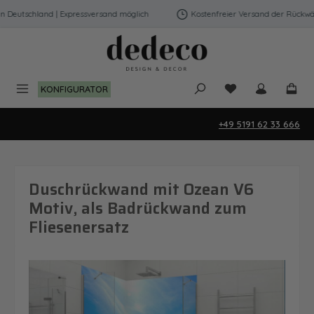
Zum Hauptinhalt springen
Deutschland | Expressversand möglich
Kostenfreier Versand der Rückwänd
Du hast 0 Produk
KONFIGURATOR
+49 5191 62 33 666
Duschrückwand mit Ozean V6
Motiv, als Badrückwand zum
Fliesenersatz
Bildergalerie überspringen