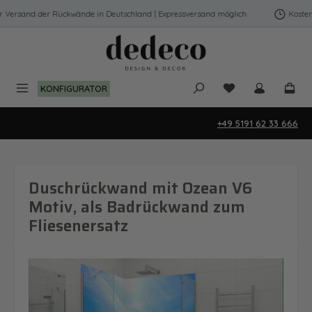
Zum Hauptinhalt springen
Versand der Rückwände in Deutschland | Expressversand möglich
Kostenfr
Du hast 0 Produk
KONFIGURATOR
+49 5191 62 33 666
Duschrückwand mit Ozean V6
Motiv, als Badrückwand zum
Fliesenersatz
Bildergalerie überspringen