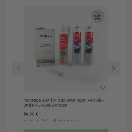
Montage-Set für das Anbringen von Alu-
Dus
und PVC-Rückwänden
Ba
Regulärer Preis:
Reg
39,90 €
19,
Preise inkl. MwSt. zzgl. Versandkosten
Prei