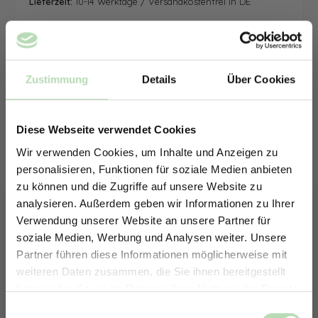
Lieferzeit:
10-14 Werktage / Versandkostenfrei in DE
Zustimmung
Details
Über Cookies
Diese Webseite verwendet Cookies
Wir verwenden Cookies, um Inhalte und Anzeigen zu
personalisieren, Funktionen für soziale Medien anbieten
zu können und die Zugriffe auf unsere Website zu
analysieren. Außerdem geben wir Informationen zu Ihrer
Verwendung unserer Website an unsere Partner für
soziale Medien, Werbung und Analysen weiter. Unsere
Partner führen diese Informationen möglicherweise mit
ERHALTE 5% RABATT AUF
weiteren Daten zusammen, die Sie ihnen bereitgestellt
DEINE RÜCKWÄNDE
haben oder die sie im Rahmen Ihrer Nutzung der Dienste
Jetzt zum Newsletter anmelden.
gesammelt haben.
Keine passende Größe gefunden? -
Einwilligungsauswahl