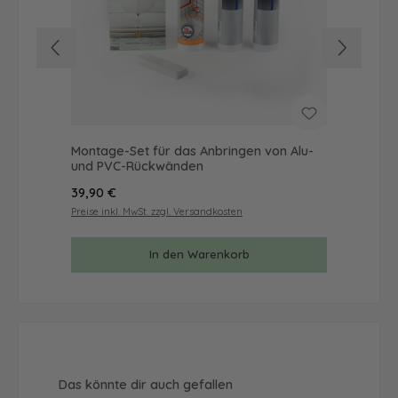
Montage-Set für das Anbringen von Alu-
Mus
und PVC-Rückwänden
& 
Regulärer Preis:
Reg
39,90 €
9,9
Preise inkl. MwSt. zzgl. Versandkosten
Prei
In den Warenkorb
Produktgalerie überspringen
Das könnte dir auch gefallen