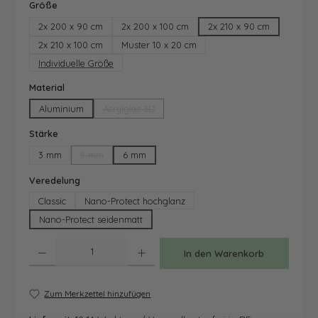
auswählen
Größe
2x 200 x 90 cm
2x 200 x 100 cm
2x 210 x 90 cm
2x 210 x 100 cm
Muster 10 x 20 cm
Individuelle Größe
auswählen
Material
Aluminium
Acrylglas 3D
(Diese Option ist zurzeit nicht verfügbar.)
auswählen
Stärke
3 mm
5 mm
6 mm
(Diese Option ist zurzeit nicht verfügbar.)
auswählen
Veredelung
Classic
Nano-Protect hochglanz
Nano-Protect seidenmatt
Produkt Anzahl: Gib den gewünschten Wert ein oder benutze die Schaltfläche
In den Warenkorb
Zum Merkzettel hinzufügen