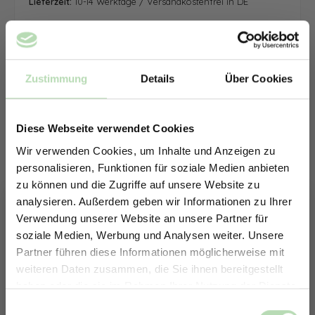
Lieferzeit:
10-14 Werktage / Versandkostenfrei in DE
Zustimmung
Details
Über Cookies
Diese Webseite verwendet Cookies
Wir verwenden Cookies, um Inhalte und Anzeigen zu
personalisieren, Funktionen für soziale Medien anbieten
zu können und die Zugriffe auf unsere Website zu
analysieren. Außerdem geben wir Informationen zu Ihrer
Verwendung unserer Website an unsere Partner für
soziale Medien, Werbung und Analysen weiter. Unsere
Partner führen diese Informationen möglicherweise mit
ERHALTE 5% RABATT AUF
weiteren Daten zusammen, die Sie ihnen bereitgestellt
DEINE RÜCKWÄNDE
haben oder die sie im Rahmen Ihrer Nutzung der Dienste
Jetzt zum Newsletter anmelden.
gesammelt haben.
Keine passende Größe gefunden? -
Einwilligungsauswahl