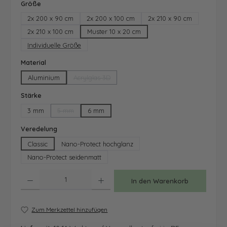
auswählen
Größe
2x 200 x 90 cm
2x 200 x 100 cm
2x 210 x 90 cm
2x 210 x 100 cm
Muster 10 x 20 cm
Individuelle Größe
auswählen
Material
Aluminium
Acrylglas 3D
(Diese Option ist zurzeit nicht verfügbar.)
auswählen
Stärke
3 mm
5 mm
6 mm
(Diese Option ist zurzeit nicht verfügbar.)
auswählen
Veredelung
Classic
Nano-Protect hochglanz
Nano-Protect seidenmatt
Produkt Anzahl: Gib den gewünschten Wert ein oder benutze die Schaltfläche
In den Warenkorb
Zum Merkzettel hinzufügen