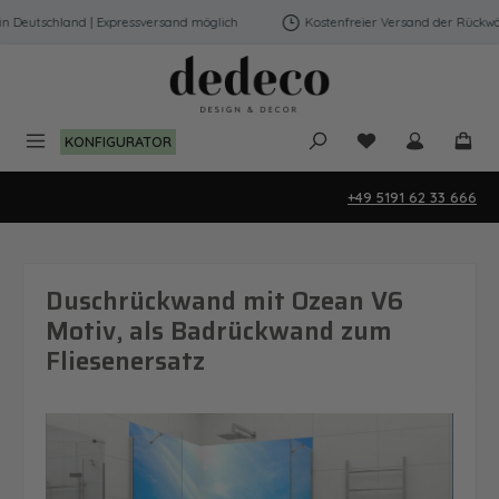
Zum Hauptinhalt springen
Deutschland | Expressversand möglich
Kostenfreier Versand der Rückwänd
Du hast 0 Produk
KONFIGURATOR
+49 5191 62 33 666
Duschrückwand mit Ozean V6
Motiv, als Badrückwand zum
Fliesenersatz
Bildergalerie überspringen