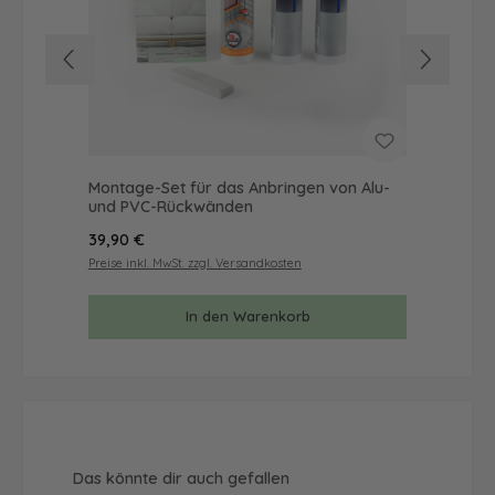
Montage-Set für das Anbringen von Alu-
Mus
und PVC-Rückwänden
& 
Regulärer Preis:
Reg
39,90 €
9,9
Preise inkl. MwSt. zzgl. Versandkosten
Prei
In den Warenkorb
Produktgalerie überspringen
Das könnte dir auch gefallen