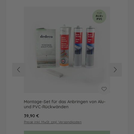
Montage-Set für das Anbringen von Alu-
Dus
und PVC-Rückwänden
Ba
Regulärer Preis:
Reg
39,90 €
19,
Preise inkl. MwSt. zzgl. Versandkosten
Prei