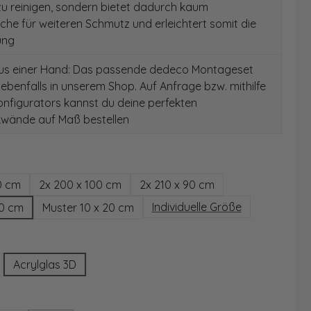
 zu reinigen, sondern bietet dadurch kaum
äche für weiteren Schmutz und erleichtert somit die
ung
aus einer Hand: Das passende dedeco Montageset
 ebenfalls in unserem Shop. Auf Anfrage bzw. mithilfe
nfigurators kannst du deine perfekten
wände auf Maß bestellen
hlen
0 cm
2x 200 x 100 cm
2x 210 x 90 cm
Individuelle Größe
00 cm
Muster 10 x 20 cm
wählen
Acrylglas 3D
ählen