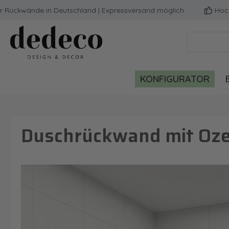
kwände in Deutschland | Expressversand möglich
Hochwerti
m Hauptinhalt springen
Zur Suche springen
Zur Hauptnavigation springen
KONFIGURATOR
Duschrückwand mit Oze
Bildergalerie überspringen