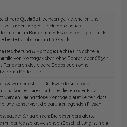
ichnete Qualität: Hochwertige Materialien und
ensive Farben sorgen für ein ganz neues
en in deinem Badezimmer. Exzellenter Digitaldruck
die beste Farbbrillanz mit 3D Optik
e Bearbeitung & Montage: Leichte und schnelle
ithilfe von Montagekleber, ohne Bohren oder Sägen.
as Renovieren des eigene Bades auch ohne
sse zum Kinderspiel.
ig & wasserfest: Die Rückwände sind robust,
t und können direkt auf alte Fliesen oder Putz
 werden. Die nahtlose Montage bietet keinen Platz
el und konserviert die darunterliegenden Fliesen
s, sauber & hygienisch: Die besonders glatte
e mit der wasserabweisenden Beschichtung ist nicht