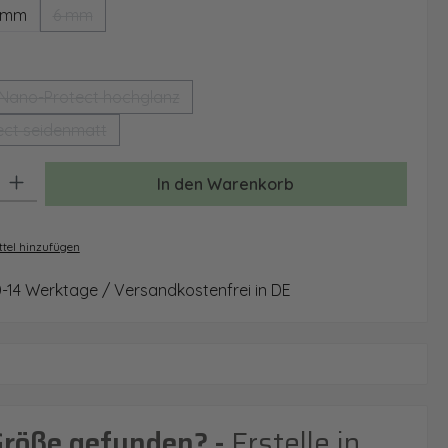
 mm
6 mm
(Diese Option ist zurzeit nicht verfügbar.)
auswählen
Nano-Protect hochglanz
(Diese Option ist zurzeit nicht verfügbar.)
ct seidenmatt
(Diese Option ist zurzeit nicht verfügbar.)
: Gib den gewünschten Wert ein oder benutze die Schaltflächen um 
In den Warenkorb
tel hinzufügen
0-14 Werktage / Versandkostenfrei in DE
Größe gefunden? -
Erstelle in