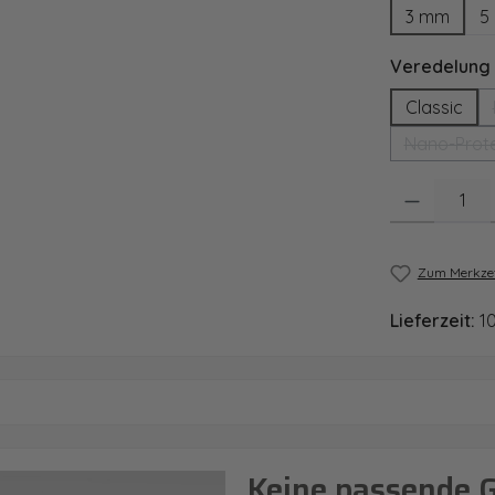
3 mm
5
Veredelung
Classic
Nano-Prote
Produkt Anzahl
Zum Merkzet
Lieferzeit:
1
Keine passende 