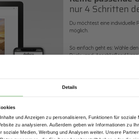
nur 4 Schritten d
Du möchtest eine individuelle
möglich.
So einfach geht es: Wähle den
Rückwand. Anschließend kanns
Zusatzveredelung auswählen.
Mithilfe unseres Konfigurators
dargestellt. Parallel erhältst d
Details
bestellen kannst.
ERHALTE 5% RABAT
Cookies
DEINE RÜCKWÄ
Zum Konfigurator
nhalte und Anzeigen zu personalisieren, Funktionen für soziale
Jetzt zum Newsletter anmel
Website zu analysieren. Außerdem geben wir Informationen zu I
r soziale Medien, Werbung und Analysen weiter. Unsere Partner