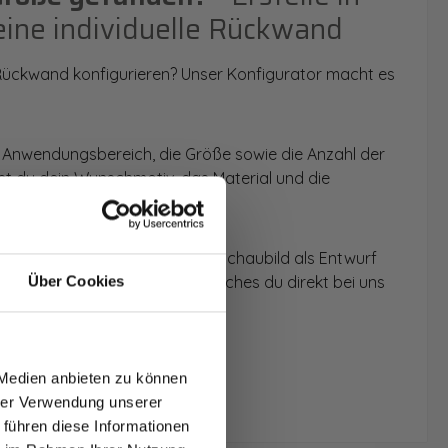
eine individuelle Rückwand
 Rückwand konfigurieren? Unser Konfigurator macht es
 Anwendungsbereich, die Größe sowie die Anzahl der
t du dein Wunschmotiv, das Material und die
 werden dir die Rückwände im Schaubild als Entwurf
u dein individuelles Angebot, welches du direkt bei uns
Über Cookies
T AUF
NDE
 Medien anbieten zu können
den.
hrer Verwendung unserer
 führen diese Informationen