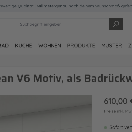
ge Qualität | Millimetergenau nach deinem Wunschmaß gefertigt
BAD
KÜCHE
WOHNEN
PRODUKTE
MUSTER
Z
an V6 Motiv, als Badrück
Regulärer Pre
610,00 
Preise inkl. M
Sofort ver