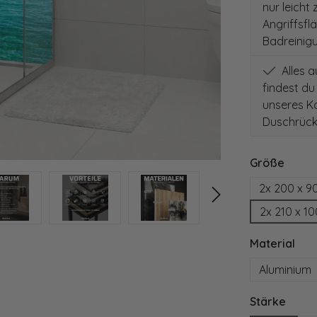
nur leicht
Angriffsfl
Badreinig
Alles 
findest du
unseres Ko
Duschrück
auswä
Größe
2x 200 x 9
2x 210 x 1
aus
Material
Aluminium
ausw
Stärke