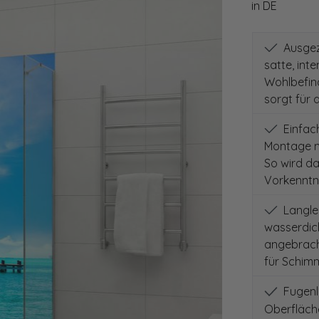
in DE
Ausgeze
satte, int
Wohlbefind
sorgt für 
Einfach
Montage m
So wird d
Vorkenntni
Langleb
wasserdich
angebracht
für Schimm
Fugenlo
Oberfläch