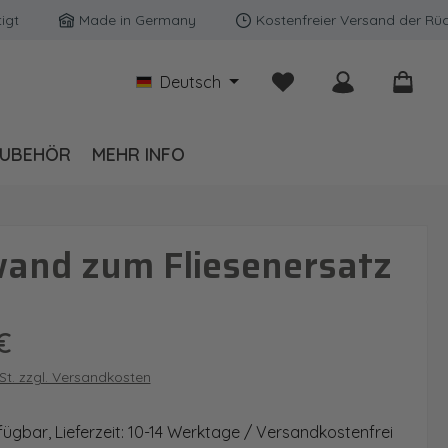
Made in Germany
Kostenfreier Versand der Rückwänd
Du hast 0 Produkte auf
Deutsch
UBEHÖR
MEHR INFO
wand zum Fliesenersatz
is:
€
wSt. zzgl. Versandkosten
fügbar, Lieferzeit: 10-14 Werktage / Versandkostenfrei