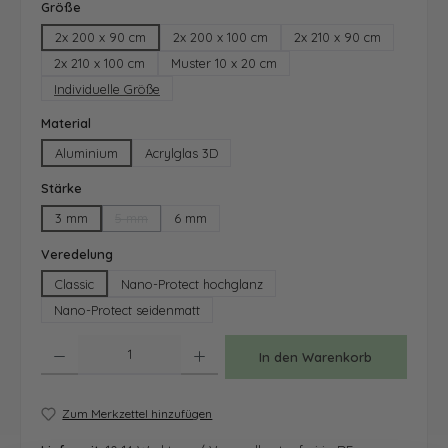
auswählen
Größe
2x 200 x 90 cm
2x 200 x 100 cm
2x 210 x 90 cm
2x 210 x 100 cm
Muster 10 x 20 cm
Individuelle Größe
auswählen
Material
Aluminium
Acrylglas 3D
auswählen
Stärke
3 mm
5 mm
6 mm
(Diese Option ist zurzeit nicht verfügbar.)
auswählen
Veredelung
Classic
Nano-Protect hochglanz
Nano-Protect seidenmatt
Produkt Anzahl: Gib den gewünschten Wert ein oder benutze die Schaltfläche
In den Warenkorb
Zum Merkzettel hinzufügen