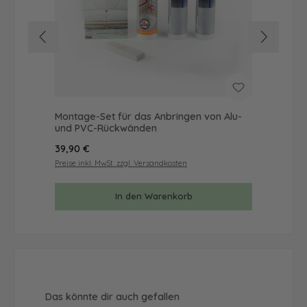
Montage-Set für das Anbringen von Alu-
Mus
und PVC-Rückwänden
& 
Regulärer Preis:
Reg
39,90 €
9,9
Preise inkl. MwSt. zzgl. Versandkosten
Prei
In den Warenkorb
Produktgalerie überspringen
Das könnte dir auch gefallen