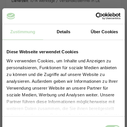
Lieferzeit:
10-14 Werktage / Versandkostenfrei in DE
Zustimmung
Details
Über Cookies
Diese Webseite verwendet Cookies
Wir verwenden Cookies, um Inhalte und Anzeigen zu
personalisieren, Funktionen für soziale Medien anbieten
zu können und die Zugriffe auf unsere Website zu
analysieren. Außerdem geben wir Informationen zu Ihrer
Verwendung unserer Website an unsere Partner für
soziale Medien, Werbung und Analysen weiter. Unsere
Partner führen diese Informationen möglicherweise mit
ERHALTE 5% RABATT AUF
weiteren Daten zusammen, die Sie ihnen bereitgestellt
DEINE RÜCKWÄNDE
haben oder die sie im Rahmen Ihrer Nutzung der Dienste
Jetzt zum Newsletter anmelden.
gesammelt haben.
Keine passende Größe gefunden? -
Einwilligungsauswahl