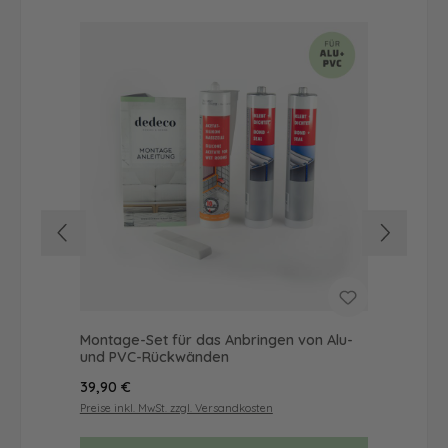
Montage-Set für das Anbringen von Alu-
Dus
und PVC-Rückwänden
Ba
Regulärer Preis:
Reg
39,90 €
46
Preise inkl. MwSt. zzgl. Versandkosten
Prei