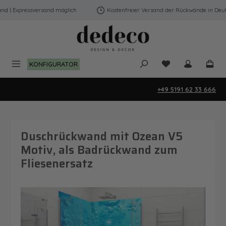
Zum Hauptinhalt springen
 | Expressversand möglich
Kostenfreier Versand der Rückwände in Deutsc
Du hast 0 Produk
KONFIGURATOR
+49 5191 62 33 666
Duschrückwand mit Ozean V5
Motiv, als Badrückwand zum
Fliesenersatz
Bildergalerie überspringen