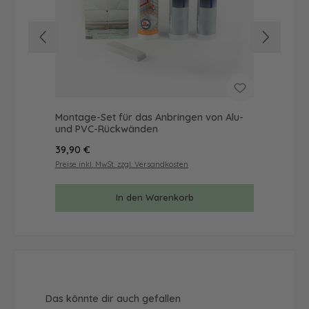
Montage-Set für das Anbringen von Alu-
Mus
und PVC-Rückwänden
& 
Regulärer Preis:
Reg
39,90 €
9,9
Preise inkl. MwSt. zzgl. Versandkosten
Prei
In den Warenkorb
Produktgalerie überspringen
Das könnte dir auch gefallen