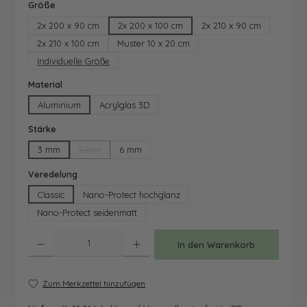
auswählen
Größe
2x 200 x 90 cm
2x 200 x 100 cm
2x 210 x 90 cm
2x 210 x 100 cm
Muster 10 x 20 cm
Individuelle Größe
auswählen
Material
Aluminium
Acrylglas 3D
auswählen
Stärke
3 mm
5 mm
6 mm
(Diese Option ist zurzeit nicht verfügbar.)
auswählen
Veredelung
Classic
Nano-Protect hochglanz
Nano-Protect seidenmatt
Produkt Anzahl: Gib den gewünschten Wert ein oder benutze die Schaltfläche
In den Warenkorb
Zum Merkzettel hinzufügen