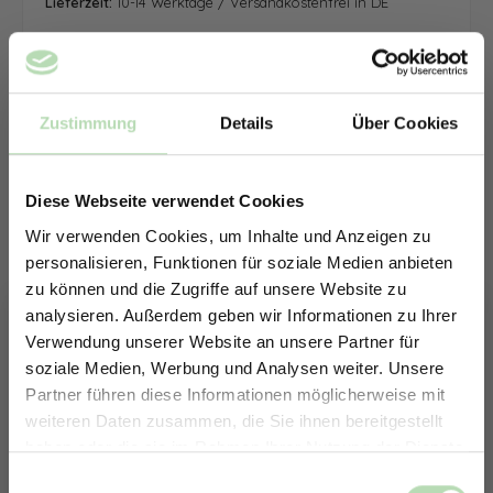
Lieferzeit:
10-14 Werktage / Versandkostenfrei in DE
Zustimmung
Details
Über Cookies
Diese Webseite verwendet Cookies
Wir verwenden Cookies, um Inhalte und Anzeigen zu
personalisieren, Funktionen für soziale Medien anbieten
zu können und die Zugriffe auf unsere Website zu
analysieren. Außerdem geben wir Informationen zu Ihrer
Verwendung unserer Website an unsere Partner für
soziale Medien, Werbung und Analysen weiter. Unsere
Partner führen diese Informationen möglicherweise mit
ERHALTE 5% RABATT AUF
weiteren Daten zusammen, die Sie ihnen bereitgestellt
DEINE RÜCKWÄNDE
haben oder die sie im Rahmen Ihrer Nutzung der Dienste
Jetzt zum Newsletter anmelden.
gesammelt haben.
Keine passende Größe gefunden? -
Einwilligungsauswahl