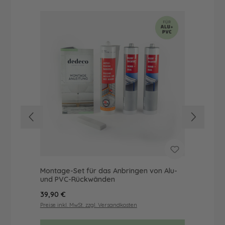
Montage-Set für das Anbringen von Alu-
Dus
und PVC-Rückwänden
Ba
Regulärer Preis:
Reg
39,90 €
66
Preise inkl. MwSt. zzgl. Versandkosten
Prei