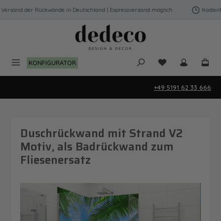
Zum Hauptinhalt springen
ersand der Rückwände in Deutschland | Expressversand möglich
Kostenfre
Du hast 0 Produk
KONFIGURATOR
+49 5191 62 33 666
Duschrückwand mit Strand V2
Motiv, als Badrückwand zum
Fliesenersatz
Bildergalerie überspringen