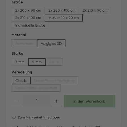
auswählen
Größe
2x 200 x 90 cm
2x 200 x 100 cm
2x 210 x 90 cm
2x 210 x 100 cm
Muster 10 x 20 cm
Individuelle Größe
auswählen
Material
Aluminium
Acrylglas 3D
(Diese Option ist zurzeit nicht verfügbar.)
auswählen
Stärke
3 mm
5 mm
6 mm
(Diese Option ist zurzeit nicht verfügbar.)
auswählen
Veredelung
Classic
Nano-Protect hochglanz
(Diese Option ist zurzeit nicht verfügbar.)
Nano-Protect seidenmatt
(Diese Option ist zurzeit nicht verfügbar.)
Produkt Anzahl: Gib den gewünschten Wert ein oder benutze die Schaltfläche
In den Warenkorb
Zum Merkzettel hinzufügen