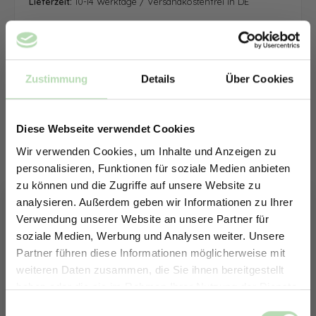
Lieferzeit:
10-14 Werktage / Versandkostenfrei in DE
Zustimmung
Details
Über Cookies
Diese Webseite verwendet Cookies
Wir verwenden Cookies, um Inhalte und Anzeigen zu
personalisieren, Funktionen für soziale Medien anbieten
zu können und die Zugriffe auf unsere Website zu
analysieren. Außerdem geben wir Informationen zu Ihrer
Verwendung unserer Website an unsere Partner für
soziale Medien, Werbung und Analysen weiter. Unsere
Partner führen diese Informationen möglicherweise mit
ERHALTE 5% RABATT AUF
weiteren Daten zusammen, die Sie ihnen bereitgestellt
DEINE RÜCKWÄNDE
haben oder die sie im Rahmen Ihrer Nutzung der Dienste
Jetzt zum Newsletter anmelden.
gesammelt haben.
Keine passende Größe gefunden? -
Einwilligungsauswahl