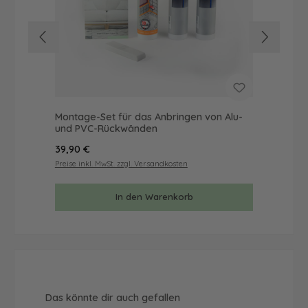
Montage-Set für das Anbringen von Alu-
Mus
und PVC-Rückwänden
& 
Regulärer Preis:
Reg
39,90 €
9,9
Preise inkl. MwSt. zzgl. Versandkosten
Prei
In den Warenkorb
Produktgalerie überspringen
Das könnte dir auch gefallen