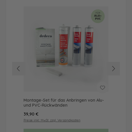
Montage-Set für das Anbringen von Alu-
Dus
und PVC-Rückwänden
Ba
Regulärer Preis:
Reg
39,90 €
46
Preise inkl. MwSt. zzgl. Versandkosten
Prei