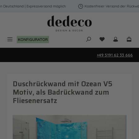
Zum Hauptinhalt springen
Deutschland | Expressversand möglich
Kostenfreier Versand der Rückwänd
Du hast 0 Produk
KONFIGURATOR
+49 5191 62 33 666
Duschrückwand mit Ozean V5
Motiv, als Badrückwand zum
Fliesenersatz
Bildergalerie überspringen