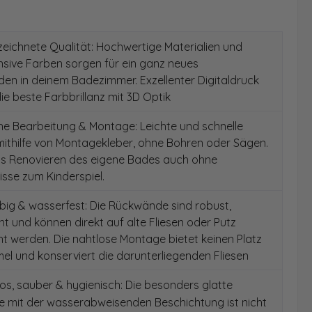
ichnete Qualität: Hochwertige Materialien und
ensive Farben sorgen für ein ganz neues
en in deinem Badezimmer. Exzellenter Digitaldruck
die beste Farbbrillanz mit 3D Optik
e Bearbeitung & Montage: Leichte und schnelle
ithilfe von Montagekleber, ohne Bohren oder Sägen.
as Renovieren des eigene Bades auch ohne
sse zum Kinderspiel.
ig & wasserfest: Die Rückwände sind robust,
t und können direkt auf alte Fliesen oder Putz
 werden. Die nahtlose Montage bietet keinen Platz
el und konserviert die darunterliegenden Fliesen
s, sauber & hygienisch: Die besonders glatte
e mit der wasserabweisenden Beschichtung ist nicht