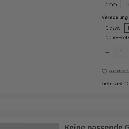
3 mm
5
Veredelung
Classic
Nano-Prote
Produkt Anzahl
Zum Merkzet
Lieferzeit:
1
Keine passende 