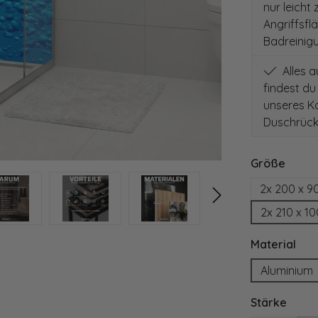
nur leicht
Angriffsfl
Badreinig
Alles 
findest du
unseres Ko
Duschrück
auswä
Größe
2x 200 x 9
2x 210 x 1
aus
Material
Aluminium
ausw
Stärke