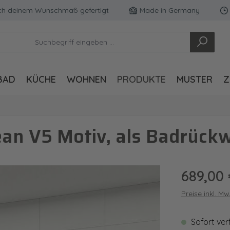
einem Wunschmaß gefertigt
Made in Germany
Koste
BAD
KÜCHE
WOHNEN
PRODUKTE
MUSTER
Z
an V5 Motiv, als Badrück
Regulärer Pre
689,00 
Preise inkl. M
Sofort ver