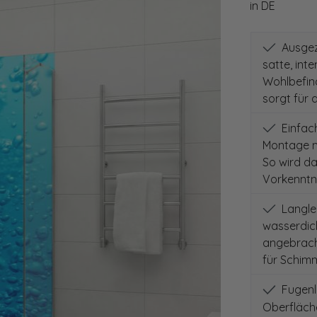
in DE
Ausgeze
satte, int
Wohlbefind
sorgt für 
Einfach
Montage m
So wird d
Vorkenntni
Langleb
wasserdich
angebracht
für Schimm
Fugenlo
Oberfläch