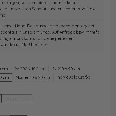
 zu reinigen, sondern bietet dadurch kaum
äche für weiteren Schmutz und erleichtert somit die
ung
aus einer Hand: Das passende dedeco Montageset
 ebenfalls in unserem Shop. Auf Anfrage bzw. mithilfe
nfigurators kannst du deine perfekten
wände auf Maß bestellen
hlen
0 cm
2x 200 x 100 cm
2x 210 x 90 cm
Individuelle Größe
00 cm
Muster 10 x 20 cm
wählen
Acrylglas 3D
(Diese Option ist zurzeit nicht verfügbar.)
ählen