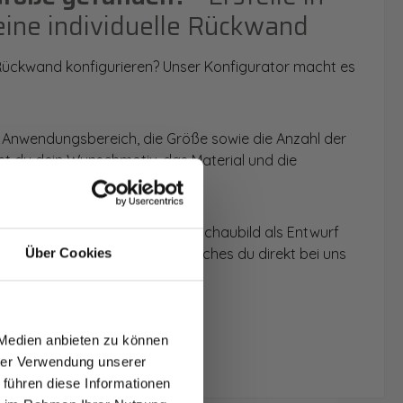
eine individuelle Rückwand
 Rückwand konfigurieren? Unser Konfigurator macht es
 Anwendungsbereich, die Größe sowie die Anzahl der
t du dein Wunschmotiv, das Material und die
 werden dir die Rückwände im Schaubild als Entwurf
u dein individuelles Angebot, welches du direkt bei uns
Über Cookies
T AUF
NDE
 Medien anbieten zu können
den.
hrer Verwendung unserer
 führen diese Informationen