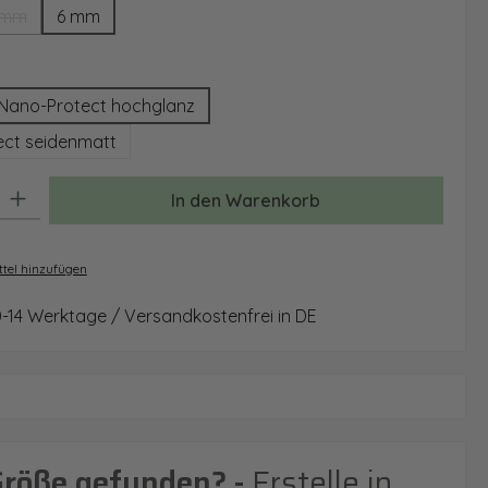
 mm
6 mm
(Diese Option ist zurzeit nicht verfügbar.)
auswählen
Nano-Protect hochglanz
ct seidenmatt
: Gib den gewünschten Wert ein oder benutze die Schaltflächen um 
In den Warenkorb
tel hinzufügen
0-14 Werktage / Versandkostenfrei in DE
Größe gefunden? -
Erstelle in