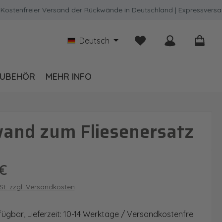
nfreier Versand der Rückwände in Deutschland | Expressversand mö
Du hast 0 Produkte auf
Deutsch
UBEHÖR
MEHR INFO
wand zum Fliesenersatz
is:
€
wSt. zzgl. Versandkosten
fügbar, Lieferzeit: 10-14 Werktage / Versandkostenfrei