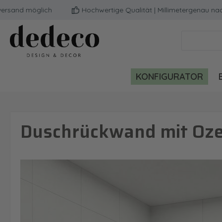
nd möglich
Hochwertige Qualität | Millimetergenau nach d
m Hauptinhalt springen
Zur Suche springen
Zur Hauptnavigation springen
KONFIGURATOR
Duschrückwand mit Oze
Bildergalerie überspringen