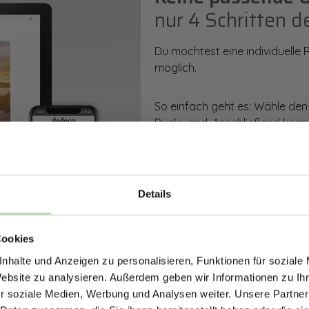
nur 4 Schritten d
Du möchtest eine individuelle
möglich.
So einfach geht es: Wähle den
Rückwand. Anschließend kanns
Zusatzveredelung auswählen.
Mithilfe unseres Konfigurators
dargestellt. Parallel erhältst d
Details
bestellen kannst.
ERHALTE 5% RABAT
Cookies
DEINE RÜCKWÄ
Zum Konfigurator
nhalte und Anzeigen zu personalisieren, Funktionen für soziale
Jetzt zum Newsletter anmel
Website zu analysieren. Außerdem geben wir Informationen zu I
r soziale Medien, Werbung und Analysen weiter. Unsere Partner