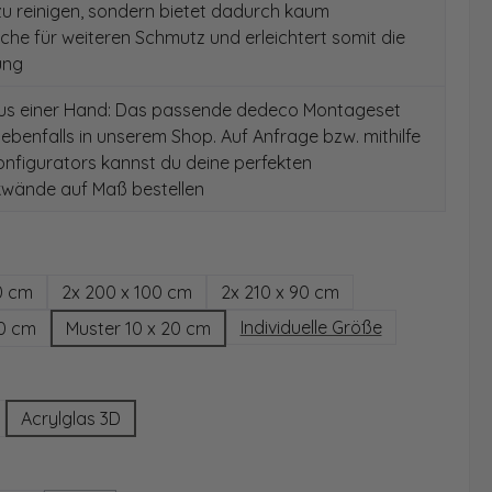
 zu reinigen, sondern bietet dadurch kaum
äche für weiteren Schmutz und erleichtert somit die
ung
aus einer Hand: Das passende dedeco Montageset
 ebenfalls in unserem Shop. Auf Anfrage bzw. mithilfe
nfigurators kannst du deine perfekten
wände auf Maß bestellen
hlen
0 cm
2x 200 x 100 cm
2x 210 x 90 cm
Individuelle Größe
00 cm
Muster 10 x 20 cm
wählen
Acrylglas 3D
ählen