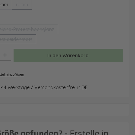
 mm
6 mm
(Diese Option ist zurzeit nicht verfügbar.)
auswählen
Nano-Protect hochglanz
(Diese Option ist zurzeit nicht verfügbar.)
ct seidenmatt
(Diese Option ist zurzeit nicht verfügbar.)
: Gib den gewünschten Wert ein oder benutze die Schaltflächen um 
In den Warenkorb
tel hinzufügen
0-14 Werktage / Versandkostenfrei in DE
Größe gefunden? -
Erstelle in