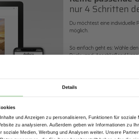
nur 4 Schritten d
Du möchtest eine individuelle
möglich.
So einfach geht es: Wähle den
Rückwand. Anschließend kanns
Zusatzveredelung auswählen.
Mithilfe unseres Konfigurators
dargestellt. Parallel erhältst d
Details
bestellen kannst.
ERHALTE 5% RABAT
Cookies
DEINE RÜCKWÄ
Zum Konfigurator
nhalte und Anzeigen zu personalisieren, Funktionen für soziale
Jetzt zum Newsletter anmel
Website zu analysieren. Außerdem geben wir Informationen zu I
r soziale Medien, Werbung und Analysen weiter. Unsere Partner