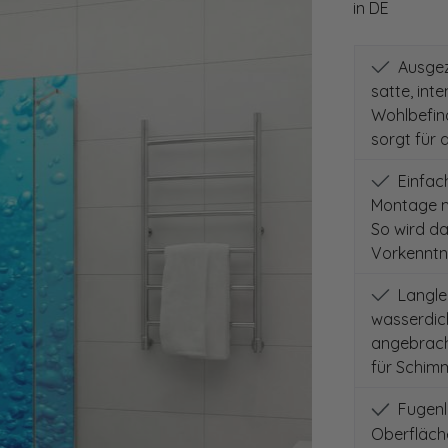
in DE
Ausgeze
satte, int
Wohlbefind
sorgt für 
Einfach
Montage m
So wird d
Vorkenntni
Langleb
wasserdich
angebracht
für Schimm
Fugenlo
Oberfläch