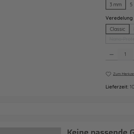
3 mm
5
Veredelung
Classic
Nano-Prote
Produkt Anzahl
Zum Merkzet
Lieferzeit:
1
Keine passende 