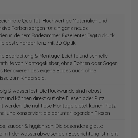
ichnete Qualität: Hochwertige Materialien und
ensive Farben sorgen für ein ganz neues
en in deinem Badezimmer. Exzellenter Digitaldruck
die beste Farbbrillanz mit 3D Optik
e Bearbeitung & Montage: Leichte und schnelle
ithilfe von Montagekleber, ohne Bohren oder Sägen.
as Renovieren des eigene Bades auch ohne
sse zum Kinderspiel.
ig & wasserfest: Die Rückwände sind robust,
t und können direkt auf alte Fliesen oder Putz
 werden. Die nahtlose Montage bietet keinen Platz
el und konserviert die darunterliegenden Fliesen
s, sauber & hygienisch: Die besonders glatte
e mit der wasserabweisenden Beschichtung ist nicht