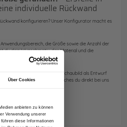
eine individuelle Rückwand
 Rückwand konfigurieren? Unser Konfigurator macht es
 Anwendungsbereich, die Größe sowie die Anzahl der
t du dein Wunschmotiv, das Material und die
 werden dir die Rückwände im Schaubild als Entwurf
u dein individuelles Angebot, welches du direkt bei uns
Über Cookies
T AUF
NDE
 Medien anbieten zu können
den.
hrer Verwendung unserer
 führen diese Informationen