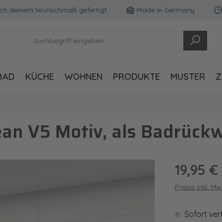
einem Wunschmaß gefertigt
Made in Germany
Koste
BAD
KÜCHE
WOHNEN
PRODUKTE
MUSTER
Z
an V5 Motiv, als Badrück
Regulärer Pre
19,95 €
Preise inkl. M
Sofort ver