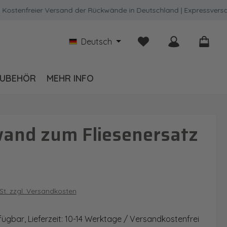
nfreier Versand der Rückwände in Deutschland | Expressversand mö
Du hast 0 Produkte auf
Deutsch
UBEHÖR
MEHR INFO
wand zum Fliesenersatz
is:
wSt. zzgl. Versandkosten
fügbar, Lieferzeit: 10-14 Werktage / Versandkostenfrei