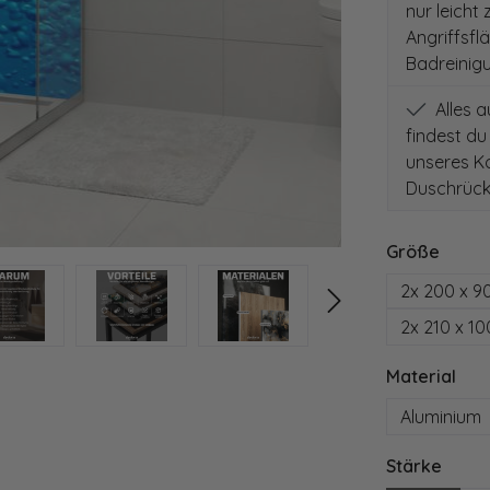
nur leicht
Angriffsfl
Badreinig
Alles 
findest du
unseres Ko
Duschrück
auswä
Größe
2x 200 x 9
2x 210 x 1
aus
Material
Aluminium
ausw
Stärke