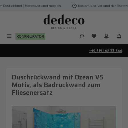
Zum Hauptinhalt springen
Deutschland | Expressversand möglich
Kostenfreier Versand der Rückwänd
Du hast 0 Produk
KONFIGURATOR
+49 5191 62 33 666
Duschrückwand mit Ozean V5
Motiv, als Badrückwand zum
Fliesenersatz
Bildergalerie überspringen