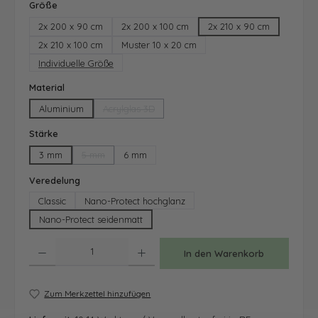
auswählen
Größe
2x 200 x 90 cm
2x 200 x 100 cm
2x 210 x 90 cm
2x 210 x 100 cm
Muster 10 x 20 cm
Individuelle Größe
auswählen
Material
Aluminium
Acrylglas 3D
(Diese Option ist zurzeit nicht verfügbar.)
auswählen
Stärke
3 mm
5 mm
6 mm
(Diese Option ist zurzeit nicht verfügbar.)
auswählen
Veredelung
Classic
Nano-Protect hochglanz
Nano-Protect seidenmatt
Produkt Anzahl: Gib den gewünschten Wert ein oder benutze die Schaltfläche
In den Warenkorb
Zum Merkzettel hinzufügen