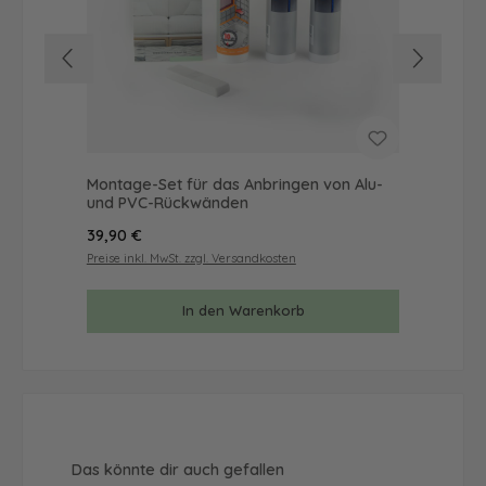
Montage-Set für das Anbringen von Alu-
Mus
und PVC-Rückwänden
& 
Regulärer Preis:
Reg
39,90 €
9,9
Preise inkl. MwSt. zzgl. Versandkosten
Prei
In den Warenkorb
Produktgalerie überspringen
Das könnte dir auch gefallen