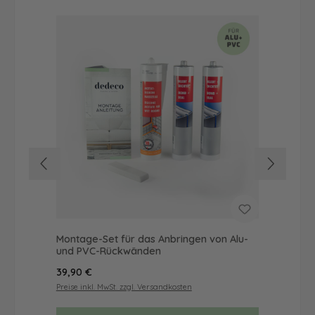
Montage-Set für das Anbringen von Alu-
Dus
und PVC-Rückwänden
Ba
Regulärer Preis:
Reg
39,90 €
46
Preise inkl. MwSt. zzgl. Versandkosten
Prei