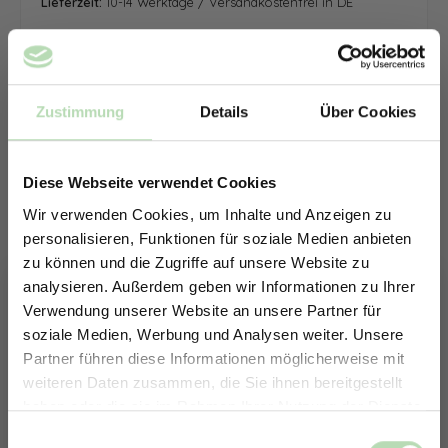
Lieferzeit:
10-14 Werktage / Versandkostenfrei in DE
Zustimmung
Details
Über Cookies
Diese Webseite verwendet Cookies
Wir verwenden Cookies, um Inhalte und Anzeigen zu
personalisieren, Funktionen für soziale Medien anbieten
zu können und die Zugriffe auf unsere Website zu
analysieren. Außerdem geben wir Informationen zu Ihrer
Verwendung unserer Website an unsere Partner für
soziale Medien, Werbung und Analysen weiter. Unsere
Partner führen diese Informationen möglicherweise mit
ERHALTE 5% RABATT AUF
weiteren Daten zusammen, die Sie ihnen bereitgestellt
DEINE RÜCKWÄNDE
haben oder die sie im Rahmen Ihrer Nutzung der Dienste
Jetzt zum Newsletter anmelden.
gesammelt haben.
Keine passende Größe gefunden? -
Einwilligungsauswahl