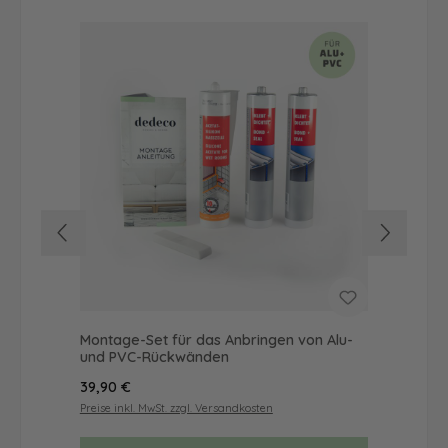
Montage-Set für das Anbringen von Alu-
Dus
und PVC-Rückwänden
Ba
Regulärer Preis:
Reg
39,90 €
46
Preise inkl. MwSt. zzgl. Versandkosten
Prei