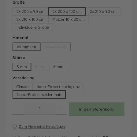
auswählen
Größe
2x 200 x 90 cm
2x 200 x 100 cm
2x 210 x 90 cm
2x 210 x 100 cm
Muster 10 x 20 cm
Individuelle Größe
auswählen
Material
Aluminium
Acrylglas 3D
(Diese Option ist zurzeit nicht verfügbar.)
auswählen
Stärke
3 mm
5 mm
6 mm
(Diese Option ist zurzeit nicht verfügbar.)
auswählen
Veredelung
Classic
Nano-Protect hochglanz
Nano-Protect seidenmatt
Produkt Anzahl: Gib den gewünschten Wert ein oder benutze die Schaltfläche
In den Warenkorb
Zum Merkzettel hinzufügen