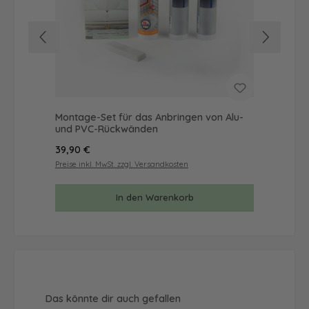
Montage-Set für das Anbringen von Alu-
Mus
und PVC-Rückwänden
& 
Regulärer Preis:
Reg
39,90 €
9,9
Preise inkl. MwSt. zzgl. Versandkosten
Prei
In den Warenkorb
Produktgalerie überspringen
Das könnte dir auch gefallen