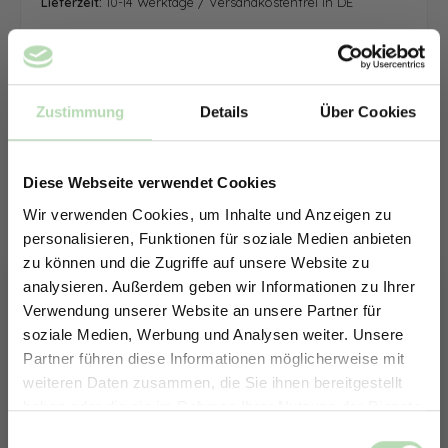
Lieferzeit:
10-14 Werktage / Versandkostenfrei in DE
Zustimmung
Details
Über Cookies
Diese Webseite verwendet Cookies
Wir verwenden Cookies, um Inhalte und Anzeigen zu
personalisieren, Funktionen für soziale Medien anbieten
zu können und die Zugriffe auf unsere Website zu
analysieren. Außerdem geben wir Informationen zu Ihrer
Verwendung unserer Website an unsere Partner für
soziale Medien, Werbung und Analysen weiter. Unsere
Partner führen diese Informationen möglicherweise mit
ERHALTE 5% RABATT AUF
weiteren Daten zusammen, die Sie ihnen bereitgestellt
DEINE RÜCKWÄNDE
haben oder die sie im Rahmen Ihrer Nutzung der Dienste
Jetzt zum Newsletter anmelden.
gesammelt haben.
Keine passende Größe gefunden? -
Einwilligungsauswahl