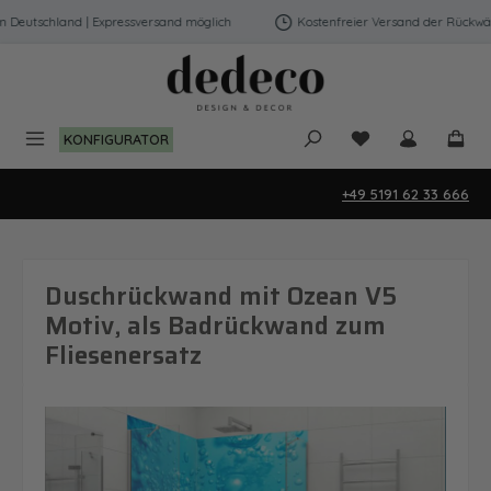
Zum Hauptinhalt springen
eutschland | Expressversand möglich
Kostenfreier Versand der Rückwände
Du hast 0 Produk
KONFIGURATOR
+49 5191 62 33 666
Duschrückwand mit Ozean V5
Motiv, als Badrückwand zum
Fliesenersatz
Bildergalerie überspringen