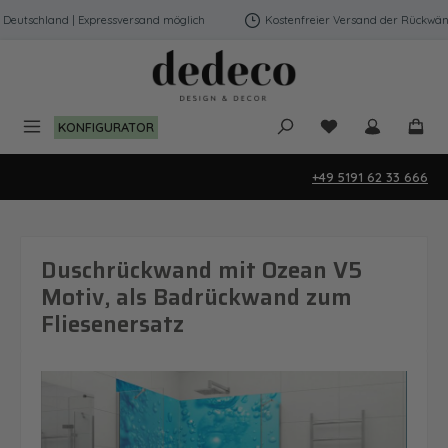
Zum Hauptinhalt springen
utschland | Expressversand möglich
Kostenfreier Versand der Rückwände 
Du hast 0 Produk
KONFIGURATOR
+49 5191 62 33 666
Duschrückwand mit Ozean V5
Motiv, als Badrückwand zum
Fliesenersatz
Bildergalerie überspringen