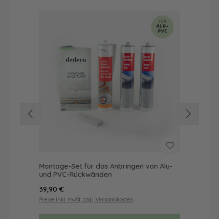
Montage-Set für das Anbringen von Alu-
Dus
und PVC-Rückwänden
Ba
Regulärer Preis:
Reg
39,90 €
46
Preise inkl. MwSt. zzgl. Versandkosten
Prei