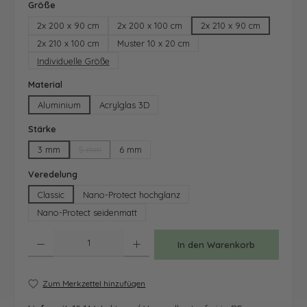
auswählen
Größe
2x 200 x 90 cm
2x 200 x 100 cm
2x 210 x 90 cm
2x 210 x 100 cm
Muster 10 x 20 cm
Individuelle Größe
auswählen
Material
Aluminium
Acrylglas 3D
auswählen
Stärke
3 mm
5 mm
6 mm
(Diese Option ist zurzeit nicht verfügbar.)
auswählen
Veredelung
Classic
Nano-Protect hochglanz
Nano-Protect seidenmatt
Produkt Anzahl: Gib den gewünschten Wert ein oder benutze die Schaltfläche
In den Warenkorb
Zum Merkzettel hinzufügen