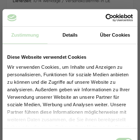
Lieferzeit:
10-14 Werktage / Versandkostenfrei in DE
Zustimmung
Details
Über Cookies
Diese Webseite verwendet Cookies
Wir verwenden Cookies, um Inhalte und Anzeigen zu
personalisieren, Funktionen für soziale Medien anbieten
zu können und die Zugriffe auf unsere Website zu
analysieren. Außerdem geben wir Informationen zu Ihrer
Verwendung unserer Website an unsere Partner für
soziale Medien, Werbung und Analysen weiter. Unsere
Partner führen diese Informationen möglicherweise mit
ERHALTE 5% RABATT AUF
weiteren Daten zusammen, die Sie ihnen bereitgestellt
DEINE RÜCKWÄNDE
haben oder die sie im Rahmen Ihrer Nutzung der Dienste
Jetzt zum Newsletter anmelden.
gesammelt haben.
Keine passende Größe gefunden? -
Einwilligungsauswahl