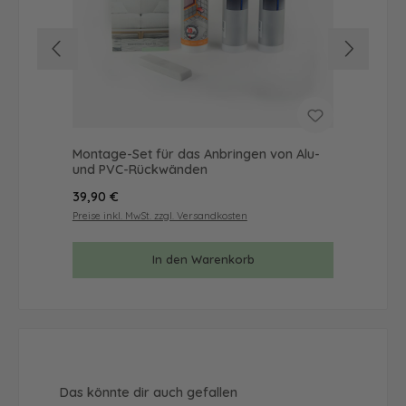
Montage-Set für das Anbringen von Alu-
Mus
und PVC-Rückwänden
& 
Regulärer Preis:
Reg
39,90 €
9,9
Preise inkl. MwSt. zzgl. Versandkosten
Prei
In den Warenkorb
Produktgalerie überspringen
Das könnte dir auch gefallen