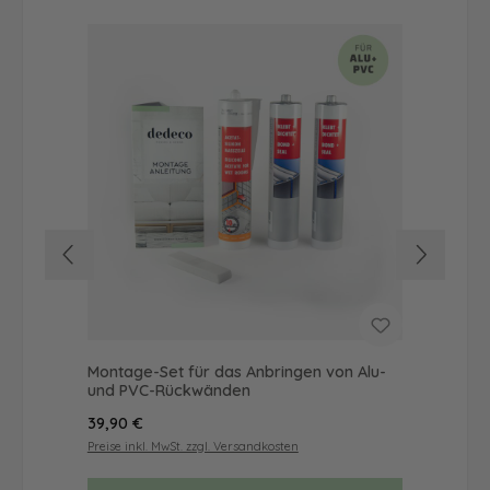
Montage-Set für das Anbringen von Alu-
Dus
und PVC-Rückwänden
Ba
Regulärer Preis:
Reg
39,90 €
46
Preise inkl. MwSt. zzgl. Versandkosten
Prei