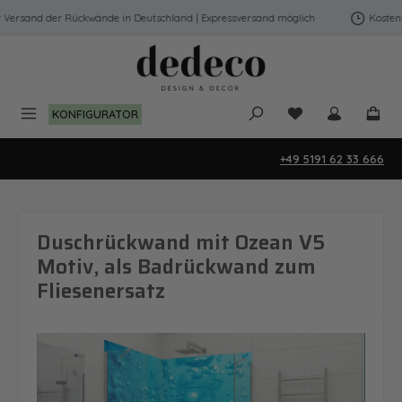
Zum Hauptinhalt springen
ersand der Rückwände in Deutschland | Expressversand möglich
Kostenfre
Du hast 0 Produk
KONFIGURATOR
+49 5191 62 33 666
Duschrückwand mit Ozean V5
Motiv, als Badrückwand zum
Fliesenersatz
Bildergalerie überspringen