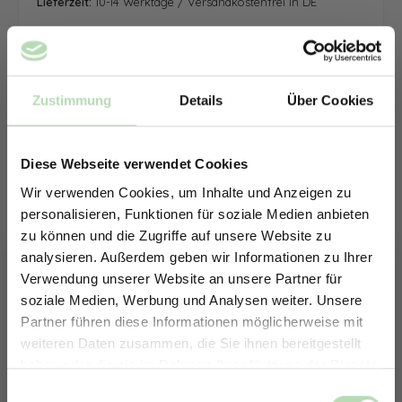
Lieferzeit:
10-14 Werktage / Versandkostenfrei in DE
Zustimmung
Details
Über Cookies
Diese Webseite verwendet Cookies
Wir verwenden Cookies, um Inhalte und Anzeigen zu
personalisieren, Funktionen für soziale Medien anbieten
zu können und die Zugriffe auf unsere Website zu
analysieren. Außerdem geben wir Informationen zu Ihrer
Verwendung unserer Website an unsere Partner für
soziale Medien, Werbung und Analysen weiter. Unsere
Partner führen diese Informationen möglicherweise mit
ERHALTE 5% RABATT AUF
weiteren Daten zusammen, die Sie ihnen bereitgestellt
DEINE RÜCKWÄNDE
haben oder die sie im Rahmen Ihrer Nutzung der Dienste
Jetzt zum Newsletter anmelden.
gesammelt haben.
Keine passende Größe gefunden? -
Einwilligungsauswahl