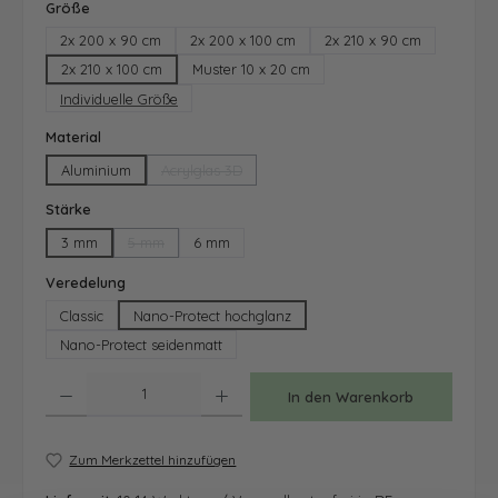
auswählen
Größe
2x 200 x 90 cm
2x 200 x 100 cm
2x 210 x 90 cm
2x 210 x 100 cm
Muster 10 x 20 cm
Individuelle Größe
auswählen
Material
Aluminium
Acrylglas 3D
(Diese Option ist zurzeit nicht verfügbar.)
auswählen
Stärke
3 mm
5 mm
6 mm
(Diese Option ist zurzeit nicht verfügbar.)
auswählen
Veredelung
Classic
Nano-Protect hochglanz
Nano-Protect seidenmatt
Produkt Anzahl: Gib den gewünschten Wert ein oder benutze die Schaltfläche
In den Warenkorb
Zum Merkzettel hinzufügen