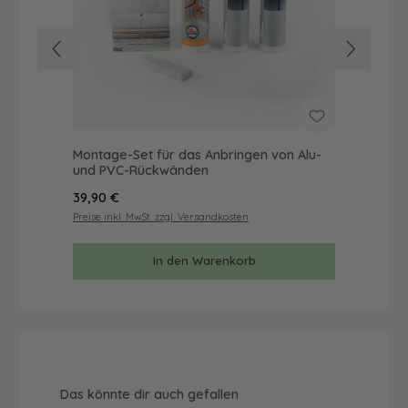
Montage-Set für das Anbringen von Alu-
Mus
und PVC-Rückwänden
& 
Regulärer Preis:
Reg
39,90 €
9,9
Preise inkl. MwSt. zzgl. Versandkosten
Prei
In den Warenkorb
Produktgalerie überspringen
Das könnte dir auch gefallen