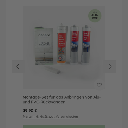
Montage-Set für das Anbringen von Alu-
Dus
und PVC-Rückwänden
Ba
Regulärer Preis:
Reg
39,90 €
46
Preise inkl. MwSt. zzgl. Versandkosten
Prei