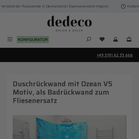
Zum Hauptinhalt springen
ersand der Rückwände in Deutschland | Expressversand möglich
Kostenfre
Du hast 0 Produk
KONFIGURATOR
+49 5191 62 33 666
Duschrückwand mit Ozean V5
Motiv, als Badrückwand zum
Fliesenersatz
Bildergalerie überspringen