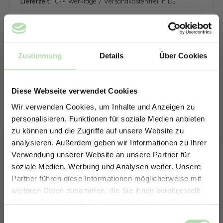
Lieferzeit:
10-14 Werktage / Versandkostenfrei in DE
Zustimmung
Details
Über Cookies
Diese Webseite verwendet Cookies
Wir verwenden Cookies, um Inhalte und Anzeigen zu
personalisieren, Funktionen für soziale Medien anbieten
zu können und die Zugriffe auf unsere Website zu
analysieren. Außerdem geben wir Informationen zu Ihrer
Verwendung unserer Website an unsere Partner für
soziale Medien, Werbung und Analysen weiter. Unsere
Partner führen diese Informationen möglicherweise mit
ERHALTE 5% RABATT AUF
weiteren Daten zusammen, die Sie ihnen bereitgestellt
DEINE RÜCKWÄNDE
haben oder die sie im Rahmen Ihrer Nutzung der Dienste
Jetzt zum Newsletter anmelden.
gesammelt haben.
Keine passende Größe gefunden? -
Einwilligungsauswahl