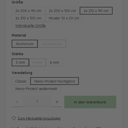
auswählen
Größe
2x 200 x 90 cm
2x 200 x 100 cm
2x 210 x 90 cm
2x 210 x 100 cm
Muster 10 x 20 cm
Individuelle Größe
auswählen
Material
Aluminium
Acrylglas 3D
(Diese Option ist zurzeit nicht verfügbar.)
auswählen
Stärke
3 mm
5 mm
6 mm
(Diese Option ist zurzeit nicht verfügbar.)
auswählen
Veredelung
Classic
Nano-Protect hochglanz
Nano-Protect seidenmatt
Produkt Anzahl: Gib den gewünschten Wert ein oder benutze die Schaltfläche
In den Warenkorb
Zum Merkzettel hinzufügen