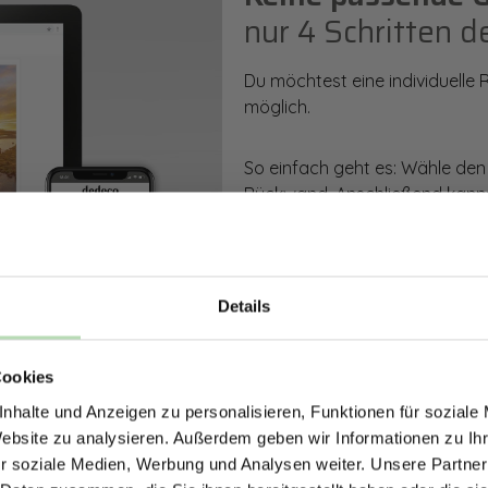
nur 4 Schritten d
Du möchtest eine individuelle
möglich.
So einfach geht es: Wähle den
Rückwand. Anschließend kanns
Zusatzveredelung auswählen.
Mithilfe unseres Konfigurators
dargestellt. Parallel erhältst d
Details
bestellen kannst.
ERHALTE 5% RABAT
Cookies
DEINE RÜCKWÄ
Zum Konfigurator
nhalte und Anzeigen zu personalisieren, Funktionen für soziale
Jetzt zum Newsletter anmel
Website zu analysieren. Außerdem geben wir Informationen zu I
r soziale Medien, Werbung und Analysen weiter. Unsere Partner