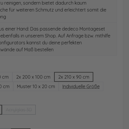
 zu reinigen, sondern bietet dadurch kaum
äche für weiteren Schmutz und erleichtert somit die
ung
aus einer Hand: Das passende dedeco Montageset
 ebenfalls in unserem Shop. Auf Anfrage bzw. mithilfe
nfigurators kannst du deine perfekten
wände auf Maß bestellen
hlen
0 cm
2x 200 x 100 cm
2x 210 x 90 cm
00 cm
Muster 10 x 20 cm
Individuelle Größe
wählen
Acrylglas 3D
(Diese Option ist zurzeit nicht verfügbar.)
ählen