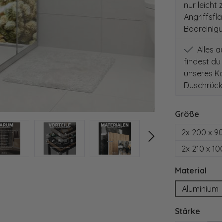
nur leicht
Angriffsfl
Badreinig
Alles 
findest du
unseres Ko
Duschrück
auswä
Größe
2x 200 x 9
2x 210 x 1
aus
Material
Aluminium
ausw
Stärke