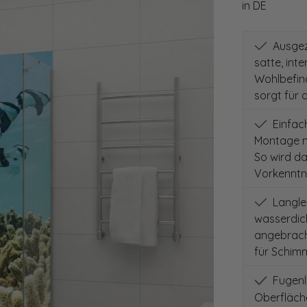
in DE
Ausgeze
satte, int
Wohlbefind
sorgt für 
Einfach
Montage m
So wird d
Vorkenntni
Langleb
wasserdich
angebracht
für Schimm
Fugenlo
Oberfläch