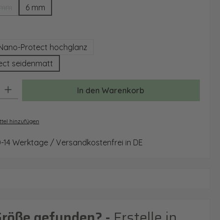
 mm
6 mm
(Diese Option ist zurzeit nicht verfügbar.)
auswählen
Nano-Protect hochglanz
ect seidenmatt
: Gib den gewünschten Wert ein oder benutze die Schaltflächen um 
In den Warenkorb
tel hinzufügen
0-14 Werktage / Versandkostenfrei in DE
Größe gefunden? -
Erstelle in