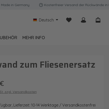
 in Germany
Kostenfreier Versand der Rückwände in Deuts
Du hast 0 Produkte auf
Deutsch
UBEHÖR
MEHR INFO
wand zum Fliesenersatz
is:
 €
wSt. zzgl. Versandkosten
fügbar, Lieferzeit: 10-14 Werktage / Versandkostenfrei