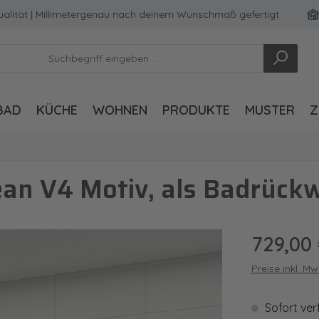
 | Millimetergenau nach deinem Wunschmaß gefertigt
Made
BAD
KÜCHE
WOHNEN
PRODUKTE
MUSTER
Z
an V4 Motiv, als Badrück
Regulärer Pre
729,00
Preise inkl. M
Sofort ver