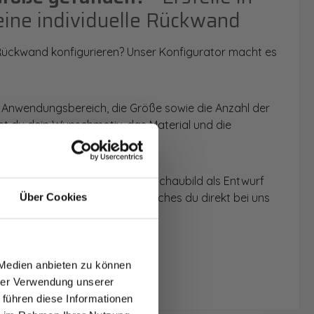
eine individuelle Rückwand
 Rückwand konfigurieren? Unser Konfigurator macht es
 Anwendungsbereich, die Größe sowie die Anzahl der
t du dein Wunschmotiv, das Material und die
 werden dir die Rückwände im Schaubild als Entwurf
u dein individuelles Angebot, welches du direkt bei uns
Über Cookies
T AUF
NDE
 Medien anbieten zu können
den.
hrer Verwendung unserer
 führen diese Informationen