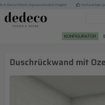
eutschland | Expressversand möglich
Hochwertige Qualität
m Hauptinhalt springen
Zur Suche springen
Zur Hauptnavigation springen
KONFIGURATOR
Duschrückwand mit Oze
Bildergalerie überspringen