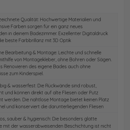
ichnete Qualität: Hochwertige Materialien und
ensive Farben sorgen für ein ganz neues
en in deinem Badezimmer. Exzellenter Digitaldruck
die beste Farbbrillanz mit 3D Optik
e Bearbeitung & Montage: Leichte und schnelle
ithilfe von Montagekleber, ohne Bohren oder Sägen.
as Renovieren des eigene Bades auch ohne
sse zum Kinderspiel.
ig & wasserfest: Die Rückwände sind robust,
t und können direkt auf alte Fliesen oder Putz
 werden. Die nahtlose Montage bietet keinen Platz
el und konserviert die darunterliegenden Fliesen
s, sauber & hygienisch: Die besonders glatte
e mit der wasserabweisenden Beschichtung ist nicht