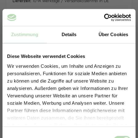
Lieferzeit:
10-14 Werktage / Versandkostenfrei in DE
Zustimmung
Details
Über Cookies
Diese Webseite verwendet Cookies
Wir verwenden Cookies, um Inhalte und Anzeigen zu
personalisieren, Funktionen für soziale Medien anbieten
zu können und die Zugriffe auf unsere Website zu
analysieren. Außerdem geben wir Informationen zu Ihrer
Verwendung unserer Website an unsere Partner für
soziale Medien, Werbung und Analysen weiter. Unsere
Partner führen diese Informationen möglicherweise mit
ERHALTE 5% RABATT AUF
weiteren Daten zusammen, die Sie ihnen bereitgestellt
DEINE RÜCKWÄNDE
haben oder die sie im Rahmen Ihrer Nutzung der Dienste
Jetzt zum Newsletter anmelden.
gesammelt haben.
Keine passende Größe gefunden? -
Einwilligungsauswahl