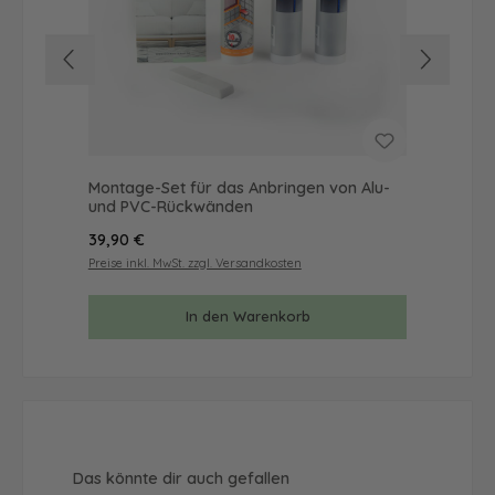
Montage-Set für das Anbringen von Alu-
Mus
und PVC-Rückwänden
& 
Regulärer Preis:
Reg
39,90 €
9,9
Preise inkl. MwSt. zzgl. Versandkosten
Prei
In den Warenkorb
Produktgalerie überspringen
Das könnte dir auch gefallen