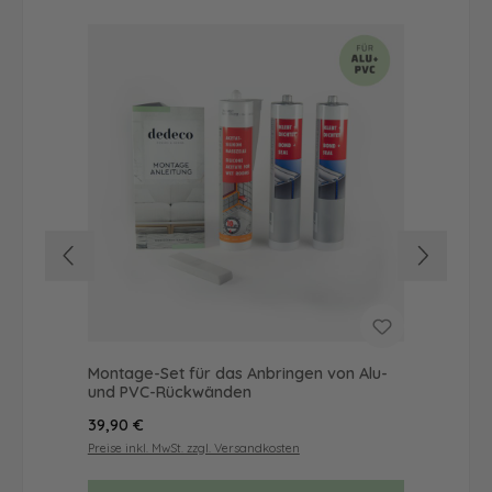
Montage-Set für das Anbringen von Alu-
Dus
und PVC-Rückwänden
Ba
Regulärer Preis:
Reg
39,90 €
72
Preise inkl. MwSt. zzgl. Versandkosten
Prei