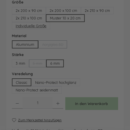
auswählen
Größe
2x 200 x 90 cm
2x 200 x 100 cm
2x 210 x 90 cm
2x 210 x 100 cm
Muster 10 x 20 cm
Individuelle Größe
auswählen
Material
Aluminium
Acrylglas 3D
(Diese Option ist zurzeit nicht verfügbar.)
auswählen
Stärke
3 mm
5 mm
6 mm
(Diese Option ist zurzeit nicht verfügbar.)
auswählen
Veredelung
Classic
Nano-Protect hochglanz
Nano-Protect seidenmatt
Produkt Anzahl: Gib den gewünschten Wert ein oder benutze die Schaltfläche
In den Warenkorb
Zum Merkzettel hinzufügen