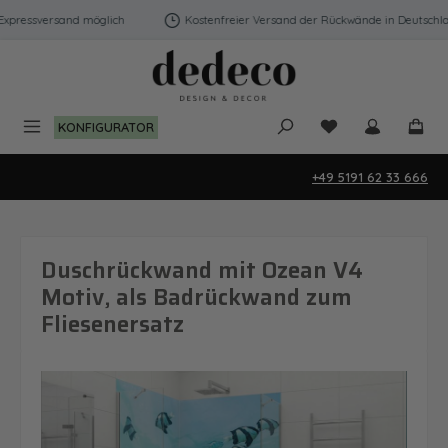
Zum Hauptinhalt springen
pressversand möglich
Kostenfreier Versand der Rückwände in Deutschland
Du hast 0 Produk
KONFIGURATOR
+49 5191 62 33 666
Duschrückwand mit Ozean V4
Motiv, als Badrückwand zum
Fliesenersatz
Bildergalerie überspringen