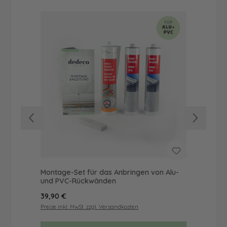
Montage-Set für das Anbringen von Alu-
Du
und PVC-Rückwänden
Mot
Regulärer Preis:
Reg
39,90 €
57
Preise inkl. MwSt. zzgl. Versandkosten
Prei