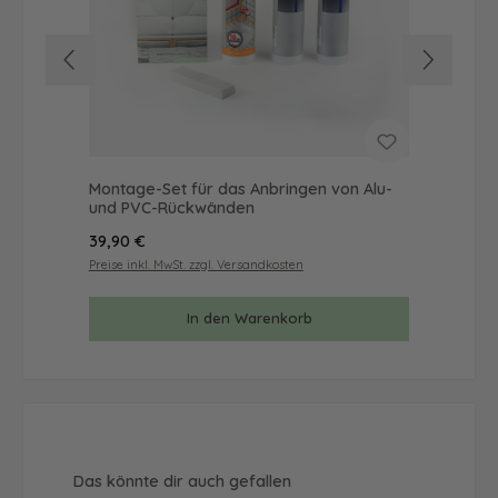
Montage-Set für das Anbringen von Alu-
Mus
und PVC-Rückwänden
& 
Regulärer Preis:
Reg
39,90 €
9,9
Preise inkl. MwSt. zzgl. Versandkosten
Prei
In den Warenkorb
Produktgalerie überspringen
Das könnte dir auch gefallen