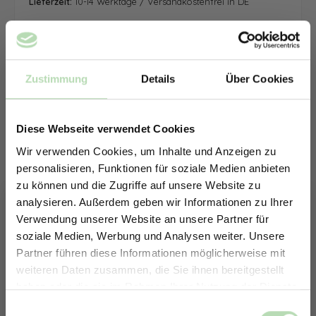
Lieferzeit:
10-14 Werktage / Versandkostenfrei in DE
Zustimmung
Details
Über Cookies
Diese Webseite verwendet Cookies
Wir verwenden Cookies, um Inhalte und Anzeigen zu
personalisieren, Funktionen für soziale Medien anbieten
zu können und die Zugriffe auf unsere Website zu
analysieren. Außerdem geben wir Informationen zu Ihrer
Verwendung unserer Website an unsere Partner für
soziale Medien, Werbung und Analysen weiter. Unsere
Partner führen diese Informationen möglicherweise mit
ERHALTE 5% RABATT AUF
weiteren Daten zusammen, die Sie ihnen bereitgestellt
DEINE RÜCKWÄNDE
haben oder die sie im Rahmen Ihrer Nutzung der Dienste
Jetzt zum Newsletter anmelden.
gesammelt haben.
Keine passende Größe gefunden? -
Einwilligungsauswahl