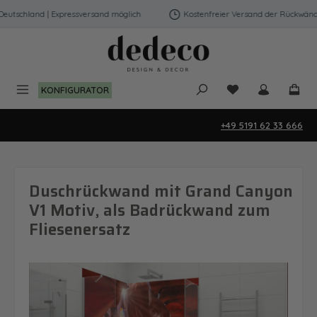
Zum Hauptinhalt springen
tschland | Expressversand möglich
Kostenfreier Versand der Rückwände i
Du hast 0 Produk
KONFIGURATOR
+49 5191 62 33 666
Duschrückwand mit Grand Canyon
V1 Motiv, als Badrückwand zum
Fliesenersatz
Bildergalerie überspringen