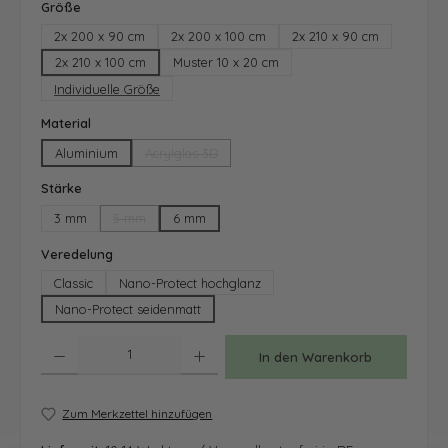
auswählen
Größe
2x 200 x 90 cm
2x 200 x 100 cm
2x 210 x 90 cm
2x 210 x 100 cm
Muster 10 x 20 cm
Individuelle Größe
auswählen
Material
Aluminium
Acrylglas 3D
(Diese Option ist zurzeit nicht verfügbar.)
auswählen
Stärke
3 mm
5 mm
6 mm
(Diese Option ist zurzeit nicht verfügbar.)
auswählen
Veredelung
Classic
Nano-Protect hochglanz
Nano-Protect seidenmatt
Produkt Anzahl: Gib den gewünschten Wert ein oder benutze die Schaltfläche
In den Warenkorb
Zum Merkzettel hinzufügen