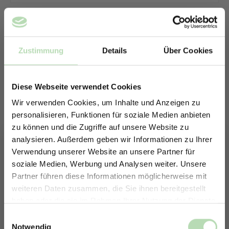
Zustimmung
Details
Über Cookies
Diese Webseite verwendet Cookies
Wir verwenden Cookies, um Inhalte und Anzeigen zu
personalisieren, Funktionen für soziale Medien anbieten
zu können und die Zugriffe auf unsere Website zu
analysieren. Außerdem geben wir Informationen zu Ihrer
Verwendung unserer Website an unsere Partner für
soziale Medien, Werbung und Analysen weiter. Unsere
Partner führen diese Informationen möglicherweise mit
ERHALTE 5% RABATT AUF
weiteren Daten zusammen, die Sie ihnen bereitgestellt
DEINE RÜCKWÄNDE
haben oder die sie im Rahmen Ihrer Nutzung der Dienste
Keine passende Größe gefunden? -
Jetzt zum Newsletter anmelden.
gesammelt haben.
Einwilligungsauswahl
Erstelle in nur 4 Schritten deine
Notwendig