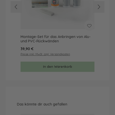
Montage-Set für das Anbringen von Alu-
Mus
und PVC-Rückwänden
& 
Regulärer Preis:
Reg
39,90 €
9,9
Preise inkl. MwSt. zzgl. Versandkosten
Prei
In den Warenkorb
Produktgalerie überspringen
Das könnte dir auch gefallen