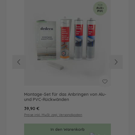
Montage-Set für das Anbringen von Alu-
Dus
und PVC-Rückwänden
Ba
Regulärer Preis:
Reg
39,90 €
812
Preise inkl. MwSt. zzgl. Versandkosten
Prei
In den Warenkorb