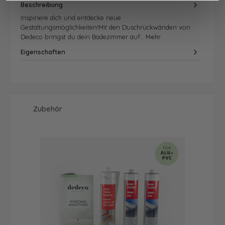
Beschreibung
Inspiriere dich und entdecke neue
Gestaltungsmöglichkeiten!Mit den Duschrückwänden von
Dedeco bringst du dein Badezimmer auf…
Mehr
Eigenschaften
Produktgalerie überspringen
Zubehör