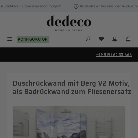
Zum Hauptinhalt springen
tschland | Expressversand möglich
Kostenfreier Versand der Rückwände i
Du hast 0 Produk
KONFIGURATOR
+49 5191 62 33 666
Duschrückwand mit Berg V2 Motiv,
als Badrückwand zum Fliesenersatz
Bildergalerie überspringen