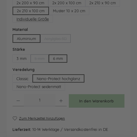
2x 200 x 90 cm
2x 200 x 100 cm
2x 210 x 90 cm
2x 210 x 100 cm
Muster 10 x 20 cm
Individuelle Größe
auswählen
Material
Aluminium
Acrylglas 3D
(Diese Option ist zurzeit nicht verfügbar.)
auswählen
Stärke
3 mm
5 mm
6 mm
(Diese Option ist zurzeit nicht verfügbar.)
auswählen
Veredelung
Classic
Nano-Protect hochglanz
Nano-Protect seidenmatt
Produkt Anzahl: Gib den gewünschten Wert ein oder benutze die Schaltfläche
In den Warenkorb
Zum Merkzettel hinzufügen
Lieferzeit:
10-14 Werktage / Versandkostenfrei in DE