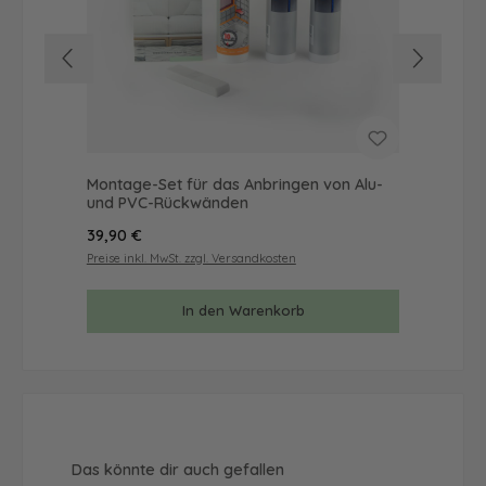
Montage-Set für das Anbringen von Alu-
Mus
und PVC-Rückwänden
& 
Regulärer Preis:
Reg
39,90 €
9,9
Preise inkl. MwSt. zzgl. Versandkosten
Prei
In den Warenkorb
Produktgalerie überspringen
Das könnte dir auch gefallen