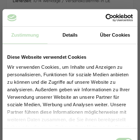
Lieferzeit:
10-14 Werktage / Versandkostenfrei in DE
Zustimmung
Details
Über Cookies
Diese Webseite verwendet Cookies
Wir verwenden Cookies, um Inhalte und Anzeigen zu
personalisieren, Funktionen für soziale Medien anbieten
zu können und die Zugriffe auf unsere Website zu
analysieren. Außerdem geben wir Informationen zu Ihrer
Verwendung unserer Website an unsere Partner für
soziale Medien, Werbung und Analysen weiter. Unsere
Partner führen diese Informationen möglicherweise mit
ERHALTE 5% RABATT AUF
weiteren Daten zusammen, die Sie ihnen bereitgestellt
DEINE RÜCKWÄNDE
haben oder die sie im Rahmen Ihrer Nutzung der Dienste
Jetzt zum Newsletter anmelden.
gesammelt haben.
Keine passende Größe gefunden? -
Einwilligungsauswahl