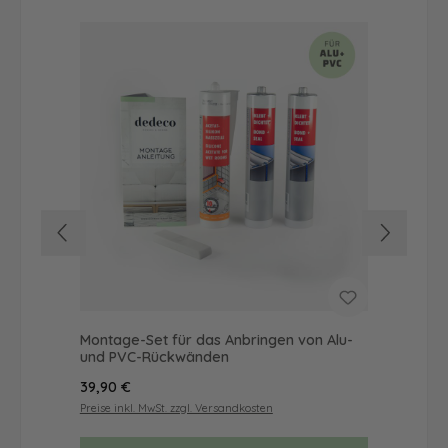
Montage-Set für das Anbringen von Alu-
Du
und PVC-Rückwänden
Mot
Regulärer Preis:
Reg
39,90 €
57
Preise inkl. MwSt. zzgl. Versandkosten
Prei