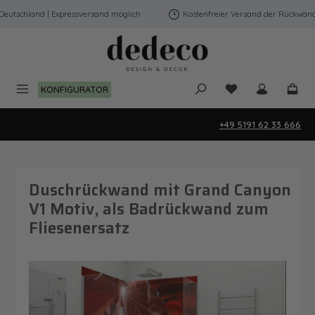
Zum Hauptinhalt springen
tschland | Expressversand möglich
Kostenfreier Versand der Rückwände i
Du hast 0 Produk
KONFIGURATOR
+49 5191 62 33 666
Duschrückwand mit Grand Canyon
V1 Motiv, als Badrückwand zum
Fliesenersatz
Bildergalerie überspringen