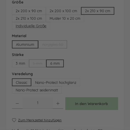
auswählen
Größe
2x 200 x 90 cm
2x 200 x 100 cm
2x 210 x 90 cm
2x 210 x 100 cm
Muster 10 x 20 cm
Individuelle Größe
auswählen
Material
Aluminium
Acrylglas 3D
(Diese Option ist zurzeit nicht verfügbar.)
auswählen
Stärke
3 mm
5 mm
6 mm
(Diese Option ist zurzeit nicht verfügbar.)
auswählen
Veredelung
Classic
Nano-Protect hochglanz
Nano-Protect seidenmatt
Produkt Anzahl: Gib den gewünschten Wert ein oder benutze die Schaltfläche
In den Warenkorb
Zum Merkzettel hinzufügen