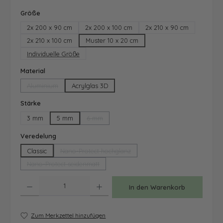
auswählen
Größe
2x 200 x 90 cm
2x 200 x 100 cm
2x 210 x 90 cm
2x 210 x 100 cm
Muster 10 x 20 cm
Individuelle Größe
auswählen
Material
Aluminium
Acrylglas 3D
(Diese Option ist zurzeit nicht verfügbar.)
auswählen
Stärke
3 mm
5 mm
6 mm
(Diese Option ist zurzeit nicht verfügbar.)
auswählen
Veredelung
Classic
Nano-Protect hochglanz
(Diese Option ist zurzeit nicht verfügbar.)
Nano-Protect seidenmatt
(Diese Option ist zurzeit nicht verfügbar.)
Produkt Anzahl: Gib den gewünschten Wert ein oder benutze die Schaltfläche
In den Warenkorb
Zum Merkzettel hinzufügen