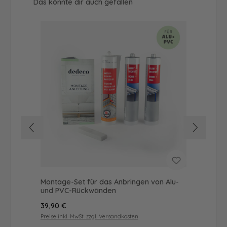
Produktgalerie überspringen
Das könnte dir auch gefallen
Montage-Set für das Anbringen von Alu-
Dus
und PVC-Rückwänden
Ba
Regulärer Preis:
Reg
39,90 €
49
Preise inkl. MwSt. zzgl. Versandkosten
Prei