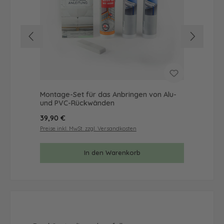
Montage-Set für das Anbringen von Alu-
Mus
und PVC-Rückwänden
& 
Regulärer Preis:
Reg
39,90 €
9,9
Preise inkl. MwSt. zzgl. Versandkosten
Prei
In den Warenkorb