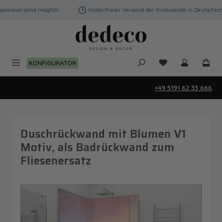
Zum Hauptinhalt springen
ressversand möglich
Kostenfreier Versand der Rückwände in Deutschland 
Du hast 0 Produk
KONFIGURATOR
+49 5191 62 33 666
Duschrückwand mit Blumen V1
Motiv, als Badrückwand zum
Fliesenersatz
Bildergalerie überspringen