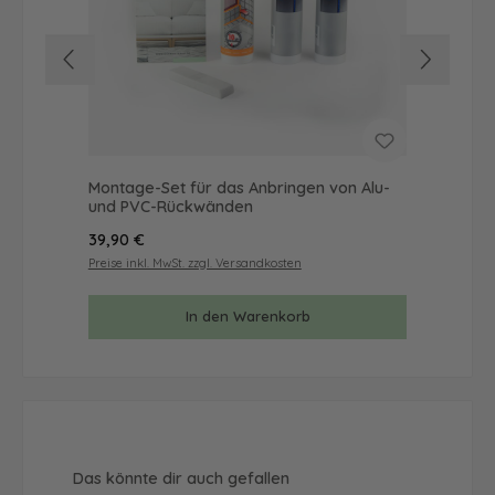
Montage-Set für das Anbringen von Alu-
Mus
und PVC-Rückwänden
& 
Regulärer Preis:
Reg
39,90 €
9,9
Preise inkl. MwSt. zzgl. Versandkosten
Prei
In den Warenkorb
Produktgalerie überspringen
Das könnte dir auch gefallen