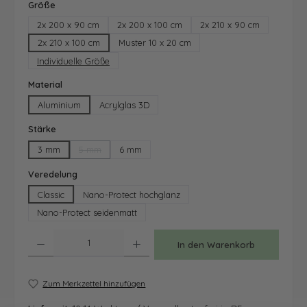
auswählen
Größe
2x 200 x 90 cm
2x 200 x 100 cm
2x 210 x 90 cm
2x 210 x 100 cm
Muster 10 x 20 cm
Individuelle Größe
auswählen
Material
Aluminium
Acrylglas 3D
auswählen
Stärke
3 mm
5 mm
6 mm
(Diese Option ist zurzeit nicht verfügbar.)
auswählen
Veredelung
Classic
Nano-Protect hochglanz
Nano-Protect seidenmatt
Produkt Anzahl: Gib den gewünschten Wert ein oder benutze die Schaltfläche
In den Warenkorb
Zum Merkzettel hinzufügen