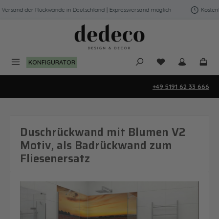
Zum Hauptinhalt springen
ersand der Rückwände in Deutschland | Expressversand möglich
Kostenfre
Du hast 0 Produk
KONFIGURATOR
+49 5191 62 33 666
Duschrückwand mit Blumen V2
Motiv, als Badrückwand zum
Fliesenersatz
Bildergalerie überspringen