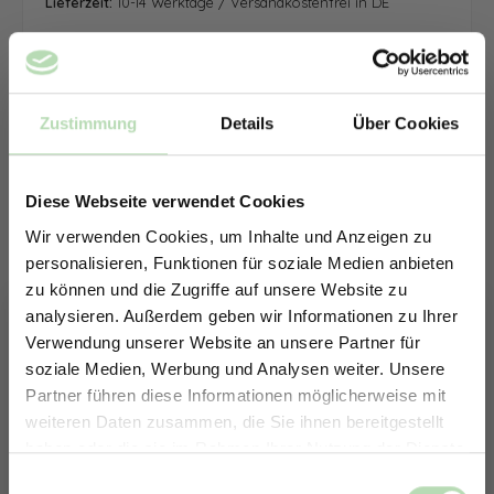
Lieferzeit:
10-14 Werktage / Versandkostenfrei in DE
Zustimmung
Details
Über Cookies
Diese Webseite verwendet Cookies
Wir verwenden Cookies, um Inhalte und Anzeigen zu
personalisieren, Funktionen für soziale Medien anbieten
zu können und die Zugriffe auf unsere Website zu
analysieren. Außerdem geben wir Informationen zu Ihrer
Verwendung unserer Website an unsere Partner für
soziale Medien, Werbung und Analysen weiter. Unsere
Partner führen diese Informationen möglicherweise mit
ERHALTE 5% RABATT AUF
weiteren Daten zusammen, die Sie ihnen bereitgestellt
DEINE RÜCKWÄNDE
haben oder die sie im Rahmen Ihrer Nutzung der Dienste
Jetzt zum Newsletter anmelden.
gesammelt haben.
Keine passende Größe gefunden? -
Einwilligungsauswahl