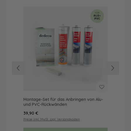
Montage-Set für das Anbringen von Alu-
Dus
und PVC-Rückwänden
Ba
Regulärer Preis:
Reg
39,90 €
52
Preise inkl. MwSt. zzgl. Versandkosten
Prei