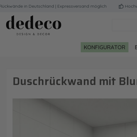
ände in Deutschland | Expressversand möglich
Hochwertige
m Hauptinhalt springen
Zur Suche springen
Zur Hauptnavigation springen
KONFIGURATOR
Duschrückwand mit Blu
Bildergalerie überspringen