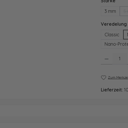
ausw
Stärke
3 mm
5
Veredelung
Classic
Nano-Prote
Produkt Anzahl
Zum Merkzet
Lieferzeit:
1