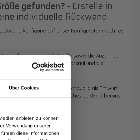
Größe gefunden? -
Erstelle in
eine individuelle Rückwand
 Rückwand konfigurieren? Unser Konfigurator macht es
 Anwendungsbereich, die Größe sowie die Anzahl der
t du dein Wunschmotiv, das Material und die
 werden dir die Rückwände im Schaubild als Entwurf
Über Cookies
u dein individuelles Angebot, welches du direkt bei uns
T AUF
NDE
 Medien anbieten zu können
den.
hrer Verwendung unserer
 führen diese Informationen