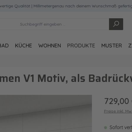
 Qualität | Millimetergenau nach deinem Wunschmaß gefertigt
BAD
KÜCHE
WOHNEN
PRODUKTE
MUSTER
Z
men V1 Motiv, als Badrück
Regulärer Pre
729,00
Preise inkl. M
Sofort ver