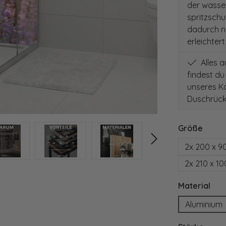
der wasse
spritzschut
dadurch nu
erleichter
Alles 
findest du
unseres Ko
Duschrück
auswä
Größe
2x 200 x 9
2x 210 x 1
aus
Material
Aluminium