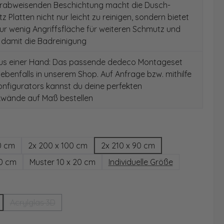
rabweisenden Beschichtung macht die Dusch-
z Platten nicht nur leicht zu reinigen, sondern bietet
r wenig Angriffsfläche für weiteren Schmutz und
t damit die Badreinigung
aus einer Hand: Das passende dedeco Montageset
 ebenfalls in unserem Shop. Auf Anfrage bzw. mithilfe
nfigurators kannst du deine perfekten
wände auf Maß bestellen
hlen
0 cm
2x 200 x 100 cm
2x 210 x 90 cm
00 cm
Muster 10 x 20 cm
Individuelle Größe
wählen
Acrylglas 3D
(Diese Option ist zurzeit nicht verfügbar.)