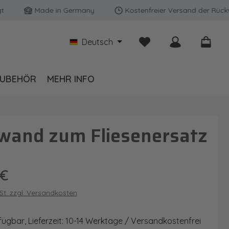
Made in Germany
Kostenfreier Versand der Rückwände
Du hast 0 Produkte auf
Deutsch
UBEHÖR
MEHR INFO
wand zum Fliesenersatz
is:
 €
wSt. zzgl. Versandkosten
fügbar, Lieferzeit: 10-14 Werktage / Versandkostenfrei