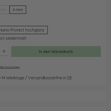
ählen
 mm
6 mm
(Diese Option ist zurzeit nicht verfügbar.)
auswählen
Nano-Protect hochglanz
ct seidenmatt
: Gib den gewünschten Wert ein oder benutze die Schaltflächen um 
In den Warenkorb
tel hinzufügen
0-14 Werktage / Versandkostenfrei in DE