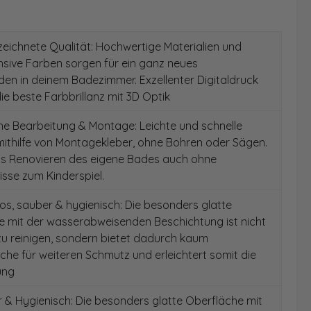
ichnete Qualität: Hochwertige Materialien und
ensive Farben sorgen für ein ganz neues
en in deinem Badezimmer. Exzellenter Digitaldruck
die beste Farbbrillanz mit 3D Optik
e Bearbeitung & Montage: Leichte und schnelle
ithilfe von Montagekleber, ohne Bohren oder Sägen.
as Renovieren des eigene Bades auch ohne
sse zum Kinderspiel.
s, sauber & hygienisch: Die besonders glatte
e mit der wasserabweisenden Beschichtung ist nicht
 zu reinigen, sondern bietet dadurch kaum
äche für weiteren Schmutz und erleichtert somit die
ung
& Hygienisch: Die besonders glatte Oberfläche mit