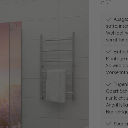
in DE
Ausgeze
satte, int
Wohlbefind
sorgt für 
Einfach
Montage m
So wird d
Vorkenntni
Fugenlo
Oberfläch
nur leicht
Angriffsfl
Badreinig
Sauber 