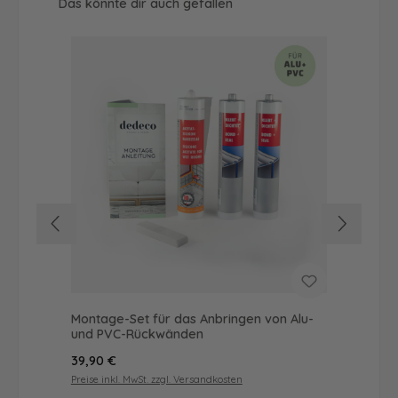
Produktgalerie überspringen
Das könnte dir auch gefallen
Montage-Set für das Anbringen von Alu-
Dus
und PVC-Rückwänden
Ba
Regulärer Preis:
Reg
39,90 €
49
Preise inkl. MwSt. zzgl. Versandkosten
Prei