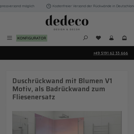
Zum Hauptinhalt springen
ressversand möglich
Kostenfreier Versand der Rückwände in Deutschland |
Du hast 0 Produk
KONFIGURATOR
+49 5191 62 33 666
Duschrückwand mit Blumen V1
Motiv, als Badrückwand zum
Fliesenersatz
Bildergalerie überspringen