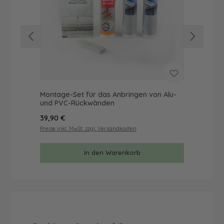
Montage-Set für das Anbringen von Alu-
Mus
und PVC-Rückwänden
& 
Regulärer Preis:
Reg
39,90 €
9,9
Preise inkl. MwSt. zzgl. Versandkosten
Prei
In den Warenkorb