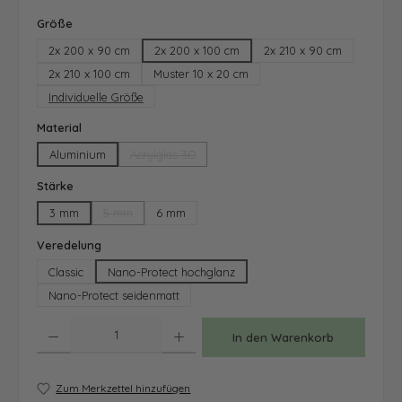
auswählen
Größe
2x 200 x 90 cm
2x 200 x 100 cm
2x 210 x 90 cm
2x 210 x 100 cm
Muster 10 x 20 cm
Individuelle Größe
auswählen
Material
Aluminium
Acrylglas 3D
(Diese Option ist zurzeit nicht verfügbar.)
auswählen
Stärke
3 mm
5 mm
6 mm
(Diese Option ist zurzeit nicht verfügbar.)
auswählen
Veredelung
Classic
Nano-Protect hochglanz
Nano-Protect seidenmatt
Produkt Anzahl: Gib den gewünschten Wert ein oder benutze die Schaltfläche
In den Warenkorb
Zum Merkzettel hinzufügen