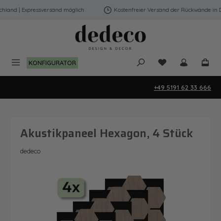
Zum Hauptinhalt springen
hland | Expressversand möglich
Kostenfreier Versand der Rückwände in D
Du hast 0 Produk
KONFIGURATOR
+49 5191 62 33 666
Akustikpaneel Hexagon, 4 Stück
dedeco
Bildergalerie überspringen