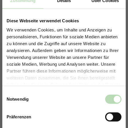
Zustimmung
Details
Über Cookies
Gesamtbilder
Für eine schöne Raumästhetik
Diese Webseite verwendet Cookies
Material: MDF, Größe: 4x 760x620x18,5mm
Wir verwenden Cookies, um Inhalte und Anzeigen zu
auswählen
Farbe
personalisieren, Funktionen für soziale Medien anbieten
zu können und die Zugriffe auf unsere Website zu
Grey Oak
Oak
Walnut
(Diese Option ist zurzeit nicht verfügbar.)
analysieren. Außerdem geben wir Informationen zu Ihrer
Verwendung unserer Website an unsere Partner für
E-Mail erhalten sobald der Artikel wieder auf Lager ist
soziale Medien, Werbung und Analysen weiter. Unsere
Partner führen diese Informationen möglicherweise mit
ERHALTE 5% RABATT AUF
weiteren Daten zusammen, die Sie ihnen bereitgestellt
DEINE RÜCKWÄNDE
Ich habe die
Datenschutzbestimmungen
zur Kenntnis
haben oder die sie im Rahmen Ihrer Nutzung der Dienste
genommen und die
AGB
gelesen und bin mit ihnen
Jetzt zum Newsletter anmelden.
gesammelt haben.
einverstanden.
Einwilligungsauswahl
Notwendig
Benachrichtigen lassen
Zum Merkzettel hinzufügen
Präferenzen
Rabatt erhalten
Lieferzeit:
2-3 Tage