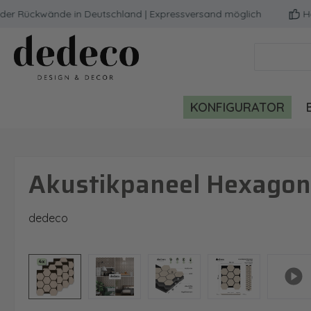
r Rückwände in Deutschland | Expressversand möglich
Hoch
m Hauptinhalt springen
Zur Suche springen
Zur Hauptnavigation springen
KONFIGURATOR
Akustikpaneel Hexagon,
dedeco
Bildergalerie überspringen