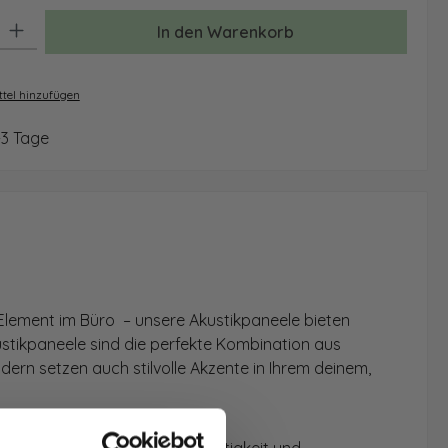
: Gib den gewünschten Wert ein oder benutze die Schaltflächen um 
In den Warenkorb
tel hinzufügen
-3 Tage
Element im Büro – unsere Akustikpaneele bieten
ustikpaneele sind die perfekte Kombination aus
dern setzen auch stilvolle Akzente in Ihrem deinem,