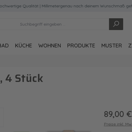
wertige Qualität | Millimetergenau nach deinem Wunschmaß geferti
BAD
KÜCHE
WOHNEN
PRODUKTE
MUSTER
Z
 4 Stück
Regulärer Pre
89,00 €
Preise inkl. M