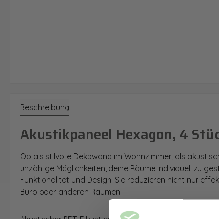
Beschreibung
Akustikpaneel Hexagon, 4 Stü
Ob als stilvolle Dekowand im Wohnzimmer, als akustisc
unzählige Möglichkeiten, deine Räume individuell zu ge
Funktionalität und Design. Sie reduzieren nicht nur eff
Büro oder anderen Räumen.