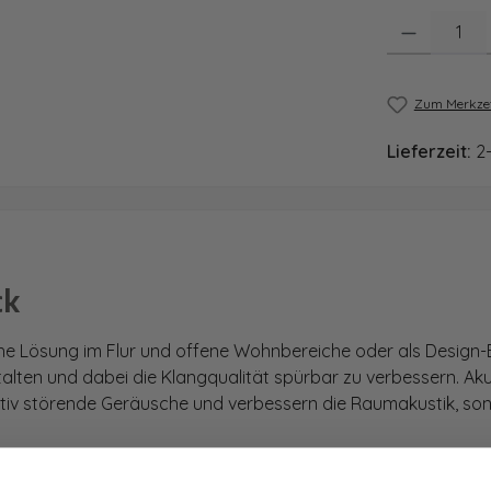
Produkt Anzahl
Zum Merkzet
Lieferzeit:
2
ck
he Lösung im Flur und offene Wohnbereiche oder als Design-
stalten und dabei die Klangqualität spürbar zu verbessern. Ak
ektiv störende Geräusche und verbessern die Raumakustik, son