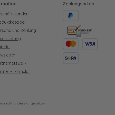
ormation
Zahlungsarten
schäftskunden
oduktkatalog
PayPal
rsand und Zahlung
Vorkasse
schichtung
terial
Kredit- oder Debitkarte
wsletter
rtnernetzwerk
SEPA Lastschrift
rtner - Formular
n nicht anders angegeben.