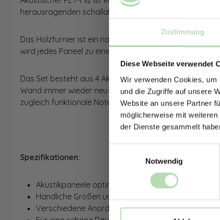
Akustischer PET-Filz ist ein nachhaltiges Material, das
herausragenden schallabsorbierenden Eigenschaften aus
Zustimmung
Das Holzfurnier ist ein natürliches Material, das deine
wird jedes Paneel zu einem unverwechselbaren Unikat.
Diese Webseite verwendet 
Das Set besteht aus 4 Akustikpaneelen, die individuel
Wir verwenden Cookies, um I
Wand immer wieder neu in Szene setzen kannst. In der
und die Zugriffe auf unsere 
zugleich funktionale Note verleiht.
Website an unsere Partner fü
möglicherweise mit weiteren
der Dienste gesammelt habe
Einwilligungsauswahl
Spezifikationen:
Notwendig
Akustikpaneele optimieren die Schallqualität und 
Handliche Größen und somit leicht anzubringen
Verschiedene Anordnungsmöglichkeiten, individuel