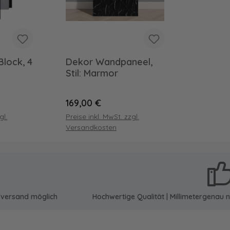
Block, 4
Dekor Wandpaneel,
Stil: Marmor
Regulärer Preis:
169,00 €
gl.
Preise inkl. MwSt. zzgl.
Versandkosten
sversand möglich
Hochwertige Qualität | Millimetergena