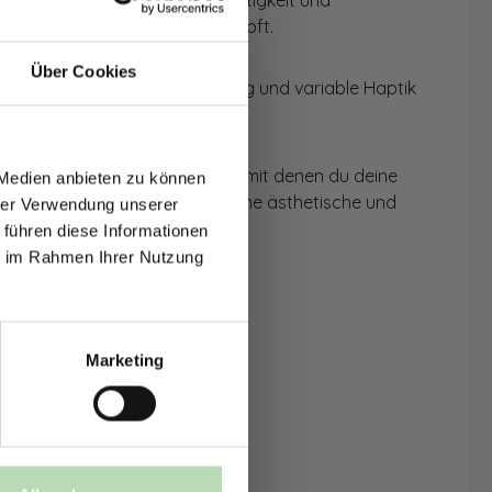
urch seine Langlebigkeit, Leichtigkeit und
tiv, indem es Schallwellen dämpft.
Über Cookies
 Durch die einzigartige Maserung und variable Haptik
T AUF
NDE
ive Gestaltungsmöglichkeiten, mit denen du deine
 Medien anbieten zu können
den.
esamtbild, das deinem Raum eine ästhetische und
hrer Verwendung unserer
 führen diese Informationen
ie im Rahmen Ihrer Nutzung
Marketing
einverstanden,