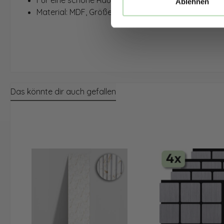
Für eine schöne Raumästhetik
Ablehnen
Material: MDF, Größe: 4x 760x620x18,5mm
Das könnte dir auch gefallen
Produktgalerie überspringen