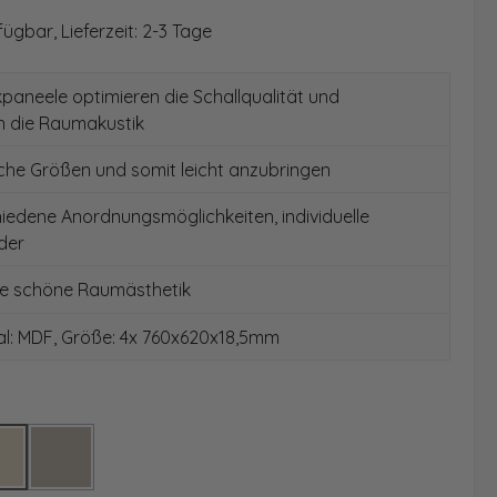
ügbar, Lieferzeit: 2-3 Tage
paneele optimieren die Schallqualität und
n die Raumakustik
che Größen und somit leicht anzubringen
edene Anordnungsmöglichkeiten, individuelle
der
ne schöne Raumästhetik
al: MDF, Größe: 4x 760x620x18,5mm
hlen
k
Oak
Walnut
(Diese Option ist zurzeit nicht verfügbar.)