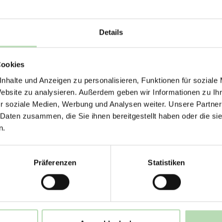
 aus recycelten PET-Flaschen gewonnen wird. Es zeichnet sich d
. Dieses Material reduziert die Nachhallzeit in Räumen effek
Details
m Interieur eine warme und authentische Ausstrahlung verleiht.
ERHALTE 5% RABAT
Cookies
DEINE RÜCKWÄ
l angebracht werden können. Dadurch entstehen mehrere kreat
nhalte und Anzeigen zu personalisieren, Funktionen für soziale
Jetzt zum Newsletter anmel
 Gesamtheit fügen sich die Paneele zu einem harmonischen G
Website zu analysieren. Außerdem geben wir Informationen zu I
r soziale Medien, Werbung und Analysen weiter. Unsere Partner
 Daten zusammen, die Sie ihnen bereitgestellt haben oder die s
n.
Rabatt erhalten
Präferenzen
Statistiken
Mit der Anmeldung erklärst du dich damit 
E-Mails von uns zu erhalten.
verbessern die Raumakustik
le Gesamtbilder