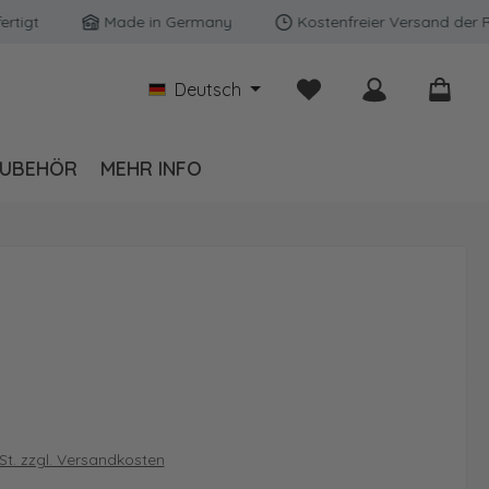
gt
Made in Germany
Kostenfreier Versand der Rüc
Du hast 0 Produkte auf
Deutsch
UBEHÖR
MEHR INFO
is:
wSt. zzgl. Versandkosten