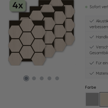
Sofort verf
Akustik
verbesser
Handli
Verschi
Gesamtbil
Für ei
Materi
auswä
Farbe
Grey Oa