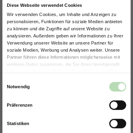
Gesamtbilder
Diese Webseite verwendet Cookies
Für eine schöne Raumästhetik
Wir verwenden Cookies, um Inhalte und Anzeigen zu
personalisieren, Funktionen für soziale Medien anbieten
Material: MDF, Größe: 4x 600x600x18mm
zu können und die Zugriffe auf unsere Website zu
analysieren. Außerdem geben wir Informationen zu Ihrer
auswählen
Farbe
Verwendung unserer Website an unsere Partner für
soziale Medien, Werbung und Analysen weiter. Unsere
Grey Oak
Oak
Walnut
Partner führen diese Informationen möglicherweise mit
ERHALTE 5% RABATT AUF
Produkt Anzahl: Gib den gewünschten Wert ein oder benutze die Schaltfläche
weiteren Daten zusammen, die Sie ihnen bereitgestellt
In den Warenkorb
DEINE RÜCKWÄNDE
haben oder die sie im Rahmen Ihrer Nutzung der Dienste
Jetzt zum Newsletter anmelden.
gesammelt haben.
Einwilligungsauswahl
Zum Merkzettel hinzufügen
Notwendig
Lieferzeit:
2-3 Tage
Präferenzen
Rabatt erhalten
Beschreibung
Mit der Anmeldung erklärst du dich damit einverstanden,
E-Mails von uns zu erhalten.
Statistiken
Ob als stilvolle Dekowand im Wohnzimmer, als akustische
Lösung im Flur und offene Wohnbereiche oder als Design-