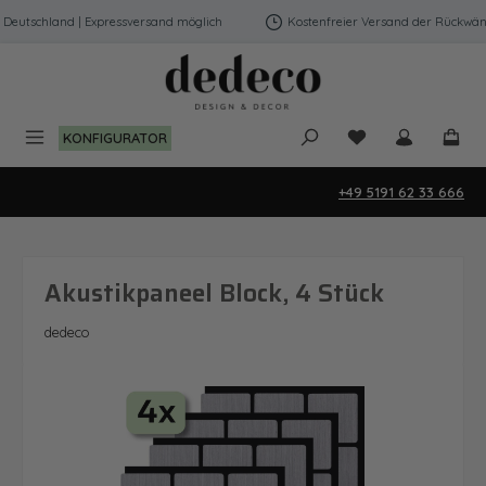
Zum Hauptinhalt springen
Deutschland | Expressversand möglich
Kostenfreier Versand der Rückwänd
Du hast 0 Produk
KONFIGURATOR
+49 5191 62 33 666
Akustikpaneel Block, 4 Stück
dedeco
Bildergalerie überspringen