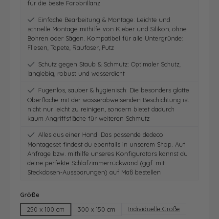
für die beste Farbbrillanz
Einfache Bearbeitung & Montage: Leichte und
schnelle Montage mithilfe von Kleber und Silikon, ohne
Bohren oder Sägen. Kompatibel für alle Untergründe:
Fliesen, Tapete, Raufaser, Putz
Schutz gegen Staub & Schmutz: Optimaler Schutz,
langlebig, robust und wasserdicht
Fugenlos, sauber & hygienisch: Die besonders glatte
Oberfläche mit der wasserabweisenden Beschichtung ist
nicht nur leicht zu reinigen, sondern bietet dadurch
kaum Angriffsfläche für weiteren Schmutz
Alles aus einer Hand: Das passende dedeco
Montageset findest du ebenfalls in unserem Shop. Auf
Anfrage bzw. mithilfe unseres Konfigurators kannst du
deine perfekte Schlafzimmerrückwand (ggf. mit
Steckdosen-Aussparungen) auf Maß bestellen
auswählen
Größe
Individuelle Größe
250 x 100 cm
300 x 150 cm