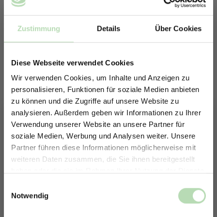
Zustimmung
Details
Über Cookies
Diese Webseite verwendet Cookies
Wir verwenden Cookies, um Inhalte und Anzeigen zu
personalisieren, Funktionen für soziale Medien anbieten
zu können und die Zugriffe auf unsere Website zu
analysieren. Außerdem geben wir Informationen zu Ihrer
Verwendung unserer Website an unsere Partner für
soziale Medien, Werbung und Analysen weiter. Unsere
Partner führen diese Informationen möglicherweise mit
ERHALTE 5% RABATT AUF
Keine passende Größe gefunden? -
weiteren Daten zusammen, die Sie ihnen bereitgestellt
DEINE RÜCKWÄNDE
Erstelle in nur 4 Schritten deine
haben oder die sie im Rahmen Ihrer Nutzung der Dienste
individuelle Rückwand
Jetzt zum Newsletter anmelden.
gesammelt haben.
Einwilligungsauswahl
Notwendig
Du möchtest eine individuelle Rückwand konfigurieren?
Unser Konfigurator macht es möglich.