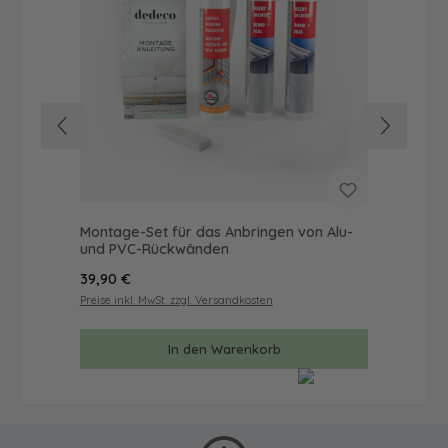
Montage-Set für das Anbringen von Alu-
Wan
und PVC-Rückwänden
Mal
Regulärer Preis:
Reg
39,90 €
57
Preise inkl. MwSt. zzgl. Versandkosten
Prei
In den Warenkorb