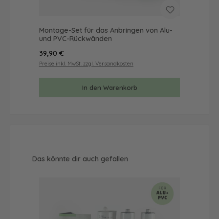
Montage-Set für das Anbringen von Alu-
Mus
und PVC-Rückwänden
& 
Regulärer Preis:
Reg
39,90 €
9,9
Preise inkl. MwSt. zzgl. Versandkosten
Prei
In den Warenkorb
Produktgalerie überspringen
Das könnte dir auch gefallen