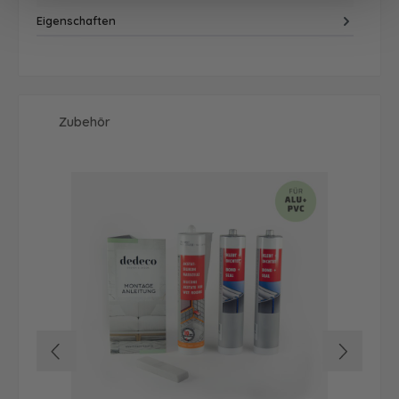
Eigenschaften
Produktgalerie überspringen
Zubehör