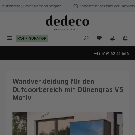
Zum Hauptinhalt springen
utschland | Expressversand möglich
Kostenfreier Versand der Rückwände 
Du hast 0 Produk
KONFIGURATOR
+49 5191 62 33 666
Wandverkleidung für den
Outdoorbereich mit Dünengras V5
Motiv
Bildergalerie überspringen