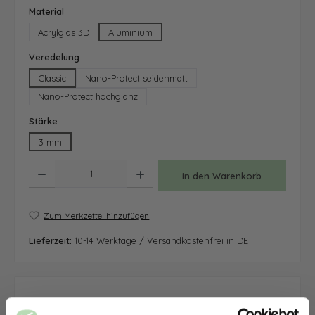
auswählen
Material
Acrylglas 3D
Aluminium
auswählen
Veredelung
Classic
Nano-Protect seidenmatt
Nano-Protect hochglanz
auswählen
Stärke
3 mm
Produkt Anzahl: Gib den gewünschten Wert ein oder benutze die Schaltfläche
In den Warenkorb
Zum Merkzettel hinzufügen
Lieferzeit:
10-14 Werktage / Versandkostenfrei in DE