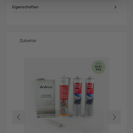
Eigenschaften
Produktgalerie überspringen
Zubehör