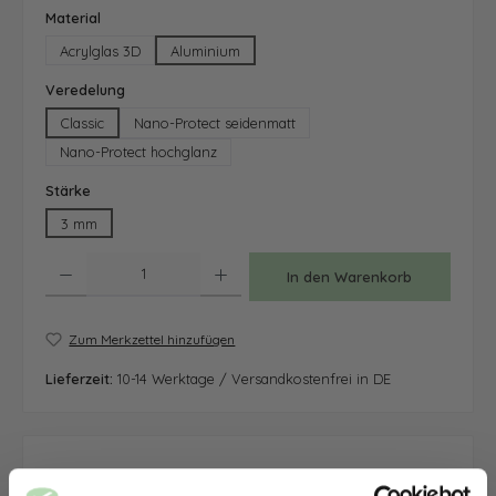
auswählen
Material
Acrylglas 3D
Aluminium
auswählen
Veredelung
Classic
Nano-Protect seidenmatt
Nano-Protect hochglanz
auswählen
Stärke
3 mm
Produkt Anzahl: Gib den gewünschten Wert ein oder benutze die Schaltfläche
In den Warenkorb
Zum Merkzettel hinzufügen
Lieferzeit:
10-14 Werktage / Versandkostenfrei in DE