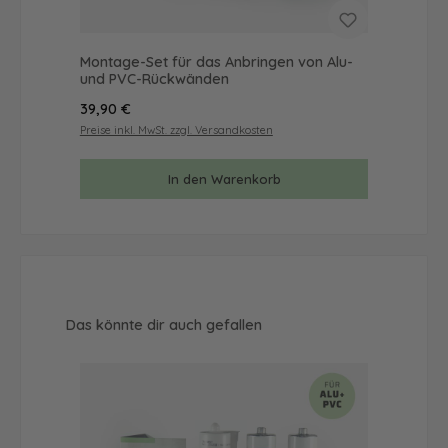
Montage-Set für das Anbringen von Alu-
Mus
und PVC-Rückwänden
& 
Regulärer Preis:
Reg
39,90 €
9,9
Preise inkl. MwSt. zzgl. Versandkosten
Prei
In den Warenkorb
Produktgalerie überspringen
Das könnte dir auch gefallen