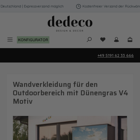
Zum Hauptinhalt springen
utschland | Expressversand möglich
Kostenfreier Versand der Rückwände 
Du hast 0 Produk
KONFIGURATOR
+49 5191 62 33 666
Wandverkleidung für den
Outdoorbereich mit Dünengras V4
Motiv
Bildergalerie überspringen