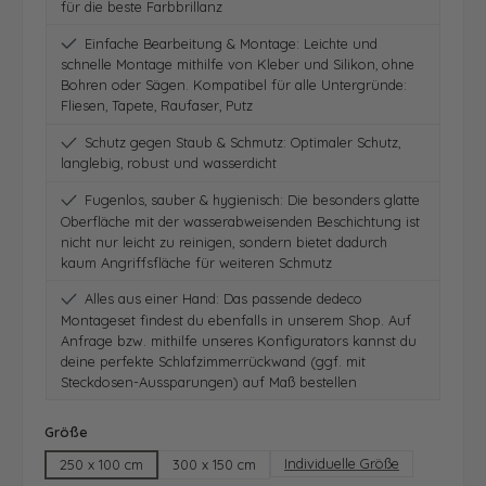
für die beste Farbbrillanz
Einfache Bearbeitung & Montage: Leichte und
schnelle Montage mithilfe von Kleber und Silikon, ohne
Bohren oder Sägen. Kompatibel für alle Untergründe:
Fliesen, Tapete, Raufaser, Putz
Schutz gegen Staub & Schmutz: Optimaler Schutz,
langlebig, robust und wasserdicht
Fugenlos, sauber & hygienisch: Die besonders glatte
Oberfläche mit der wasserabweisenden Beschichtung ist
nicht nur leicht zu reinigen, sondern bietet dadurch
kaum Angriffsfläche für weiteren Schmutz
Alles aus einer Hand: Das passende dedeco
Montageset findest du ebenfalls in unserem Shop. Auf
Anfrage bzw. mithilfe unseres Konfigurators kannst du
deine perfekte Schlafzimmerrückwand (ggf. mit
Steckdosen-Aussparungen) auf Maß bestellen
auswählen
Größe
Individuelle Größe
250 x 100 cm
300 x 150 cm