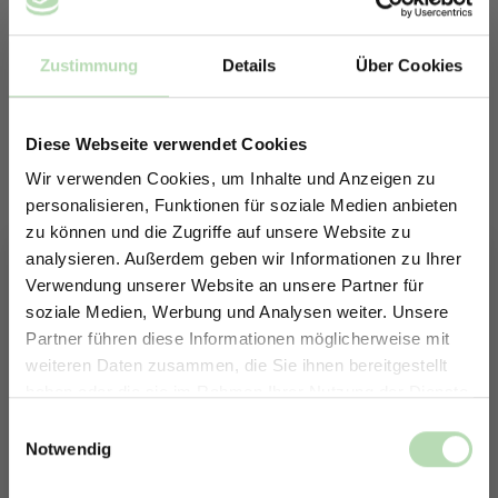
Zustimmung
Details
Über Cookies
Diese Webseite verwendet Cookies
Wir verwenden Cookies, um Inhalte und Anzeigen zu
personalisieren, Funktionen für soziale Medien anbieten
zu können und die Zugriffe auf unsere Website zu
analysieren. Außerdem geben wir Informationen zu Ihrer
Verwendung unserer Website an unsere Partner für
soziale Medien, Werbung und Analysen weiter. Unsere
Partner führen diese Informationen möglicherweise mit
ERHALTE 5% RABATT AUF
Keine passende Größe gefunden? -
weiteren Daten zusammen, die Sie ihnen bereitgestellt
DEINE RÜCKWÄNDE
Erstelle in nur 4 Schritten deine
haben oder die sie im Rahmen Ihrer Nutzung der Dienste
individuelle Rückwand
Jetzt zum Newsletter anmelden.
gesammelt haben.
Einwilligungsauswahl
Notwendig
Du möchtest eine individuelle Rückwand konfigurieren?
Unser Konfigurator macht es möglich.