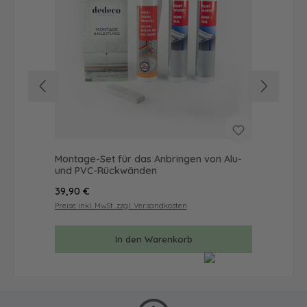
Montage-Set für das Anbringen von Alu-
Wan
und PVC-Rückwänden
Mal
Regulärer Preis:
Reg
39,90 €
57
Preise inkl. MwSt. zzgl. Versandkosten
Prei
In den Warenkorb