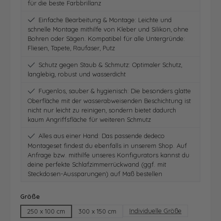
für die beste Farbbrillanz
Einfache Bearbeitung & Montage: Leichte und
schnelle Montage mithilfe von Kleber und Silikon, ohne
Bohren oder Sägen. Kompatibel für alle Untergründe:
Fliesen, Tapete, Raufaser, Putz
Schutz gegen Staub & Schmutz: Optimaler Schutz,
langlebig, robust und wasserdicht
Fugenlos, sauber & hygienisch: Die besonders glatte
Oberfläche mit der wasserabweisenden Beschichtung ist
nicht nur leicht zu reinigen, sondern bietet dadurch
kaum Angriffsfläche für weiteren Schmutz
Alles aus einer Hand: Das passende dedeco
Montageset findest du ebenfalls in unserem Shop. Auf
Anfrage bzw. mithilfe unseres Konfigurators kannst du
deine perfekte Schlafzimmerrückwand (ggf. mit
Steckdosen-Aussparungen) auf Maß bestellen
auswählen
Größe
Individuelle Größe
250 x 100 cm
300 x 150 cm