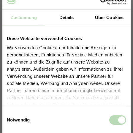
Zustimmung
Details
Über Cookies
Diese Webseite verwendet Cookies
Wir verwenden Cookies, um Inhalte und Anzeigen zu
personalisieren, Funktionen für soziale Medien anbieten
zu können und die Zugriffe auf unsere Website zu
analysieren. Außerdem geben wir Informationen zu Ihrer
Verwendung unserer Website an unsere Partner für
soziale Medien, Werbung und Analysen weiter. Unsere
Partner führen diese Informationen möglicherweise mit
ERHALTE 5% RABATT AUF
Keine passende Größe gefunden? -
weiteren Daten zusammen, die Sie ihnen bereitgestellt
DEINE RÜCKWÄNDE
Erstelle in nur 4 Schritten deine
haben oder die sie im Rahmen Ihrer Nutzung der Dienste
individuelle Rückwand
Jetzt zum Newsletter anmelden.
gesammelt haben.
Einwilligungsauswahl
Notwendig
Du möchtest eine individuelle Rückwand konfigurieren?
Unser Konfigurator macht es möglich.