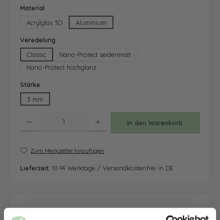
auswählen
Material
Acrylglas 3D
Aluminium
auswählen
Veredelung
Classic
Nano-Protect seidenmatt
Nano-Protect hochglanz
auswählen
Stärke
3 mm
Produkt Anzahl: Gib den gewünschten Wert ein oder benutze die Schaltfläche
In den Warenkorb
Zum Merkzettel hinzufügen
Lieferzeit:
10-14 Werktage / Versandkostenfrei in DE