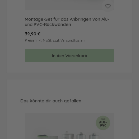
Montage-Set für das Anbringen von Alu-
Mus
und PVC-Rückwänden
& 
Regulärer Preis:
Reg
39,90 €
9,9
Preise inkl. MwSt. zzgl. Versandkosten
Prei
In den Warenkorb
Produktgalerie überspringen
Das könnte dir auch gefallen