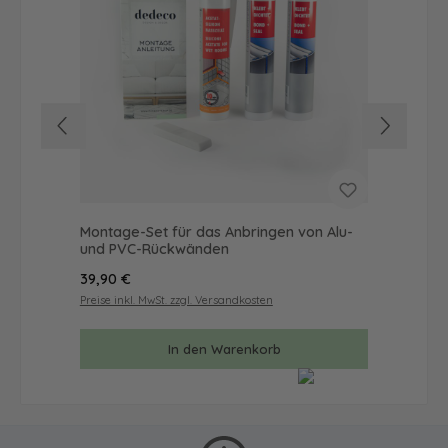
Montage-Set für das Anbringen von Alu-
Wan
und PVC-Rückwänden
Mal
Regulärer Preis:
Reg
39,90 €
57
Preise inkl. MwSt. zzgl. Versandkosten
Prei
In den Warenkorb