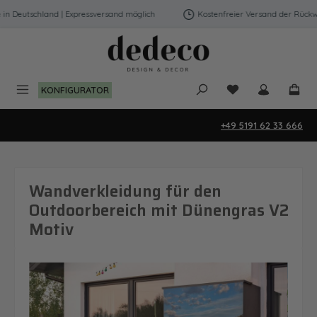
Zum Hauptinhalt springen
 Deutschland | Expressversand möglich
Kostenfreier Versand der Rückwän
Du hast 0 Produk
KONFIGURATOR
+49 5191 62 33 666
Wandverkleidung für den
Outdoorbereich mit Dünengras V2
Motiv
Bildergalerie überspringen