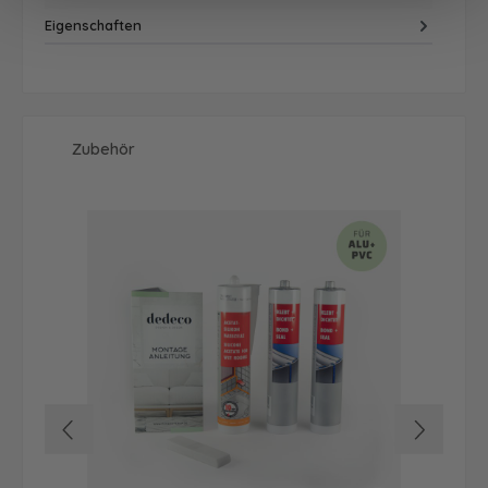
Eigenschaften
Produktgalerie überspringen
Zubehör