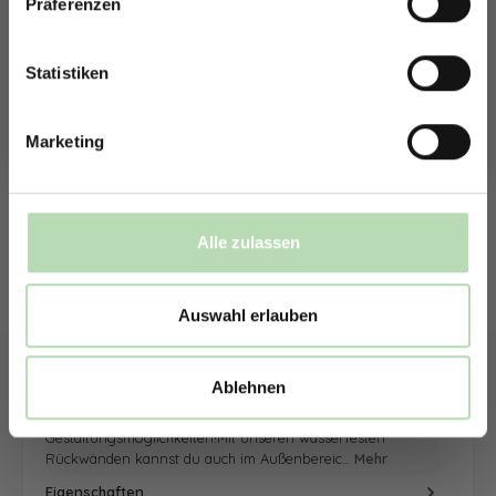
Präferenzen
Rabatt erhalten
sowie die Anzahl der Rückwand. Anschließend kannst du dein
Wunschmotiv, das Material und die Zusatzveredelung
Mit der Anmeldung erklärst du dich damit einverstanden,
auswählen.
E-Mails von uns zu erhalten.
Statistiken
Mithilfe unseres Konfigurators werden dir die Rückwände im
Schaubild als Entwurf dargestellt. Parallel erhältst du dein
Marketing
individuelles Angebot, welches du direkt bei uns bestellen
kannst.
Zum Konfigurator
Alle zulassen
Auswahl erlauben
Beschreibung
Ablehnen
Inspiriere dich und entdecke neue
Gestaltungsmöglichkeiten!Mit unseren wasserfesten
Rückwänden kannst du auch im Außenbereic…
Mehr
Eigenschaften