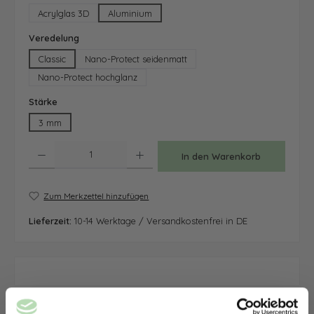
Acrylglas 3D
Aluminium
auswählen
Veredelung
Classic
Nano-Protect seidenmatt
Nano-Protect hochglanz
auswählen
Stärke
3 mm
Produkt Anzahl: Gib den gewünschten Wert ein oder benutze die Schaltfläche
In den Warenkorb
Zum Merkzettel hinzufügen
Lieferzeit:
10-14 Werktage / Versandkostenfrei in DE