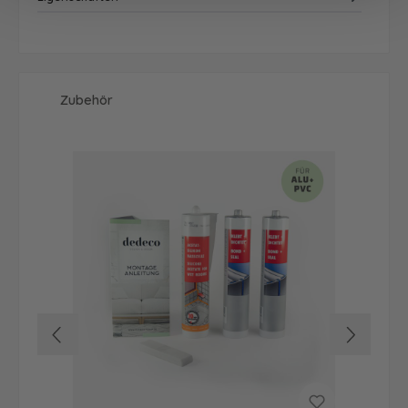
Produktgalerie überspringen
Zubehör