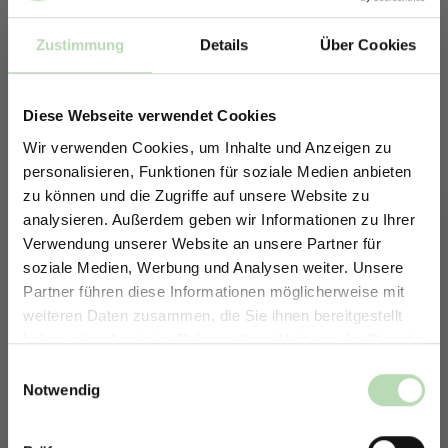
Zustimmung
Details
Über Cookies
Diese Webseite verwendet Cookies
Wir verwenden Cookies, um Inhalte und Anzeigen zu
personalisieren, Funktionen für soziale Medien anbieten
zu können und die Zugriffe auf unsere Website zu
analysieren. Außerdem geben wir Informationen zu Ihrer
Verwendung unserer Website an unsere Partner für
soziale Medien, Werbung und Analysen weiter. Unsere
Partner führen diese Informationen möglicherweise mit
Keine passende Größe gefunden? -
ERHALTE 5% RABATT AUF
weiteren Daten zusammen, die Sie ihnen bereitgestellt
Erstelle in nur 4 Schritten deine
DEINE RÜCKWÄNDE
haben oder die sie im Rahmen Ihrer Nutzung der Dienste
individuelle Rückwand
Jetzt zum Newsletter anmelden.
gesammelt haben.
Einwilligungsauswahl
Du möchtest eine individuelle Rückwand konfigurieren?
Notwendig
Unser Konfigurator macht es möglich.
So einfach geht es: Wähle den Anwendungsbereich, die Größe