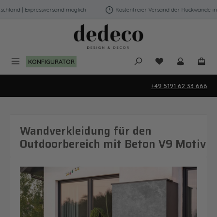
Zum Hauptinhalt springen
hland | Expressversand möglich
Kostenfreier Versand der Rückwände in D
Du hast 0 Produk
KONFIGURATOR
+49 5191 62 33 666
Wandverkleidung für den
Outdoorbereich mit Beton V9 Motiv
Bildergalerie überspringen