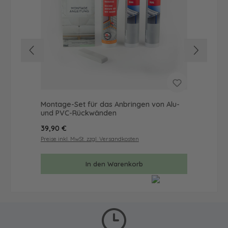
Montage-Set für das Anbringen von Alu-
Wan
und PVC-Rückwänden
Mal
Regulärer Preis:
Reg
39,90 €
57
Preise inkl. MwSt. zzgl. Versandkosten
Prei
In den Warenkorb