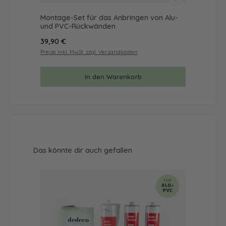
Montage-Set für das Anbringen von Alu-
Mus
und PVC-Rückwänden
& 
Regulärer Preis:
Reg
39,90 €
9,9
Preise inkl. MwSt. zzgl. Versandkosten
Prei
In den Warenkorb
Produktgalerie überspringen
Das könnte dir auch gefallen