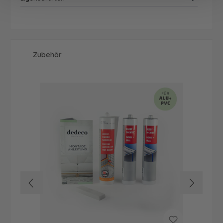
Produktgalerie überspringen
Zubehör