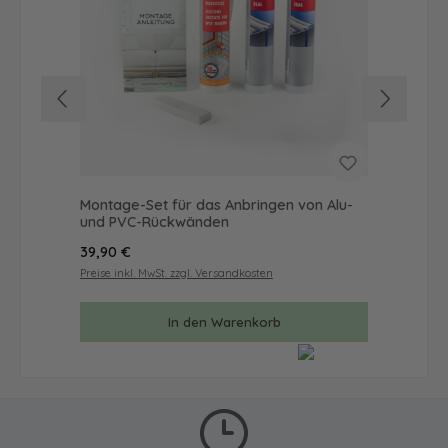
Montage-Set für das Anbringen von Alu-
Wan
und PVC-Rückwänden
Mal
Regulärer Preis:
Reg
39,90 €
57
Preise inkl. MwSt. zzgl. Versandkosten
Prei
In den Warenkorb