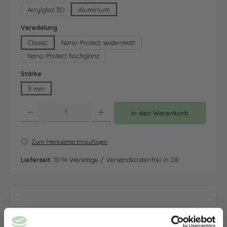
Acrylglas 3D
Aluminium
auswählen
Veredelung
Classic
Nano-Protect seidenmatt
Nano-Protect hochglanz
auswählen
Stärke
3 mm
Produkt Anzahl: Gib den gewünschten Wert ein oder benutze die Schaltfläche
In den Warenkorb
Zum Merkzettel hinzufügen
Lieferzeit:
10-14 Werktage / Versandkostenfrei in DE