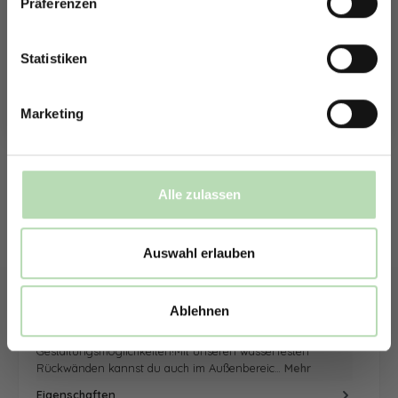
Präferenzen
Rabatt erhalten
sowie die Anzahl der Rückwand. Anschließend kannst du dein
Wunschmotiv, das Material und die Zusatzveredelung
Mit der Anmeldung erklärst du dich damit einverstanden,
auswählen.
E-Mails von uns zu erhalten.
Statistiken
Mithilfe unseres Konfigurators werden dir die Rückwände im
Schaubild als Entwurf dargestellt. Parallel erhältst du dein
Marketing
individuelles Angebot, welches du direkt bei uns bestellen
kannst.
Zum Konfigurator
Alle zulassen
Auswahl erlauben
Beschreibung
Ablehnen
Inspiriere dich und entdecke neue
Gestaltungsmöglichkeiten!Mit unseren wasserfesten
Rückwänden kannst du auch im Außenbereic…
Mehr
Eigenschaften