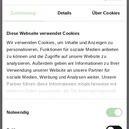
Zustimmung
Details
Über Cookies
Diese Webseite verwendet Cookies
Wir verwenden Cookies, um Inhalte und Anzeigen zu
personalisieren, Funktionen für soziale Medien anbieten
zu können und die Zugriffe auf unsere Website zu
analysieren. Außerdem geben wir Informationen zu Ihrer
Verwendung unserer Website an unsere Partner für
soziale Medien, Werbung und Analysen weiter. Unsere
Partner führen diese Informationen möglicherweise mit
Keine passende Größe gefunden? -
ERHALTE 5% RABATT AUF
weiteren Daten zusammen, die Sie ihnen bereitgestellt
Erstelle in nur 4 Schritten deine
DEINE RÜCKWÄNDE
haben oder die sie im Rahmen Ihrer Nutzung der Dienste
individuelle Rückwand
Jetzt zum Newsletter anmelden.
gesammelt haben.
Einwilligungsauswahl
Du möchtest eine individuelle Rückwand konfigurieren?
Notwendig
Unser Konfigurator macht es möglich.
So einfach geht es: Wähle den Anwendungsbereich, die Größe