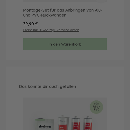
Montage-Set für das Anbringen von Alu-
Mus
und PVC-Rückwänden
& 
Regulärer Preis:
Reg
39,90 €
9,9
Preise inkl. MwSt. zzgl. Versandkosten
Prei
In den Warenkorb
Produktgalerie überspringen
Das könnte dir auch gefallen