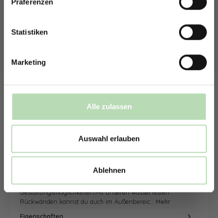
Präferenzen
Rabatt erhalten
sowie die Anzahl der Rückwand. Anschließend kannst du dein
Wunschmotiv, das Material und die Zusatzveredelung
Mit der Anmeldung erklärst du dich damit einverstanden,
auswählen.
E-Mails von uns zu erhalten.
Statistiken
Mithilfe unseres Konfigurators werden dir die Rückwände im
Schaubild als Entwurf dargestellt. Parallel erhältst du dein
Marketing
individuelles Angebot, welches du direkt bei uns bestellen
kannst.
Zum Konfigurator
Alle zulassen
Auswahl erlauben
Beschreibung
Ablehnen
Inspiriere dich und entdecke neue
Gestaltungsmöglichkeiten!Mit unseren wasserfesten
Rückwänden kannst du auch im Außenbereic…
Mehr
Eigenschaften