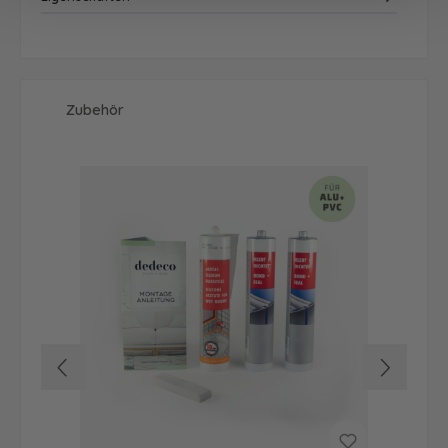
Produktgalerie überspringen
Zubehör