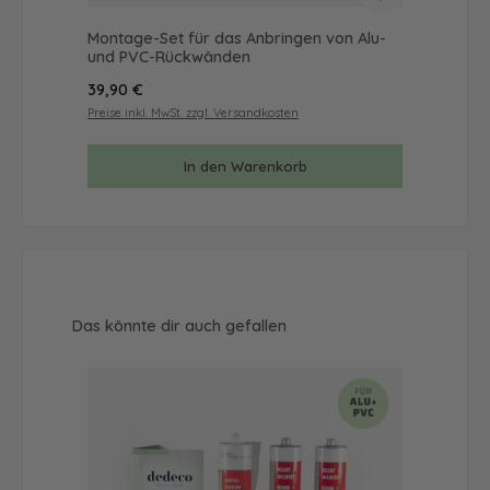
Montage-Set für das Anbringen von Alu-
Mus
und PVC-Rückwänden
& 
Regulärer Preis:
Reg
39,90 €
9,9
Preise inkl. MwSt. zzgl. Versandkosten
Prei
In den Warenkorb
Produktgalerie überspringen
Das könnte dir auch gefallen