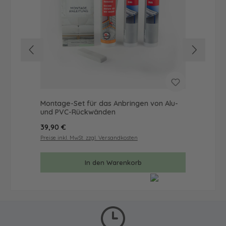
Montage-Set für das Anbringen von Alu-
Wan
und PVC-Rückwänden
Mal
Regulärer Preis:
Reg
39,90 €
57
Preise inkl. MwSt. zzgl. Versandkosten
Prei
In den Warenkorb