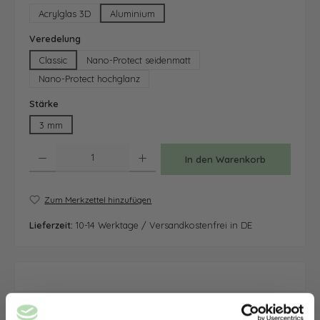
Acrylglas 3D
Aluminium
auswählen
Veredelung
Classic
Nano-Protect seidenmatt
Nano-Protect hochglanz
auswählen
Stärke
3 mm
Produkt Anzahl: Gib den gewünschten Wert ein oder benutze die Schaltfläche
In den Warenkorb
Zum Merkzettel hinzufügen
Lieferzeit:
10-14 Werktage / Versandkostenfrei in DE