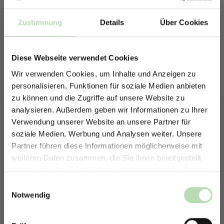
Zustimmung
Details
Über Cookies
Diese Webseite verwendet Cookies
Wir verwenden Cookies, um Inhalte und Anzeigen zu
personalisieren, Funktionen für soziale Medien anbieten
zu können und die Zugriffe auf unsere Website zu
analysieren. Außerdem geben wir Informationen zu Ihrer
Verwendung unserer Website an unsere Partner für
soziale Medien, Werbung und Analysen weiter. Unsere
Partner führen diese Informationen möglicherweise mit
Keine passende Größe gefunden? -
ERHALTE 5% RABATT AUF
weiteren Daten zusammen, die Sie ihnen bereitgestellt
Erstelle in nur 4 Schritten deine
DEINE RÜCKWÄNDE
haben oder die sie im Rahmen Ihrer Nutzung der Dienste
individuelle Rückwand
Jetzt zum Newsletter anmelden.
gesammelt haben.
Einwilligungsauswahl
Du möchtest eine individuelle Rückwand konfigurieren?
Notwendig
Unser Konfigurator macht es möglich.
So einfach geht es: Wähle den Anwendungsbereich, die Größe