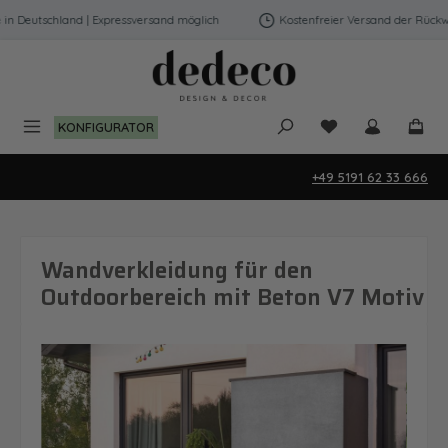
Zum Hauptinhalt springen
 Deutschland | Expressversand möglich
Kostenfreier Versand der Rückwän
Du hast 0 Produk
KONFIGURATOR
+49 5191 62 33 666
Wandverkleidung für den
Outdoorbereich mit Beton V7 Motiv
Bildergalerie überspringen